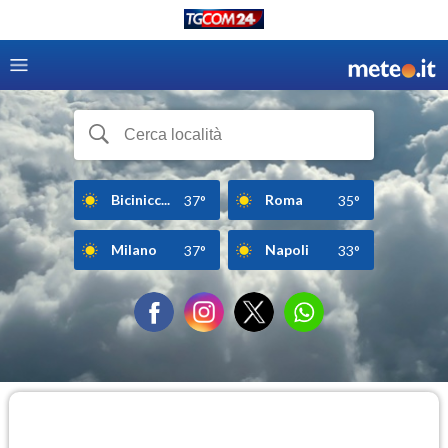
Bicinicc...
Roma
37°
35°
Milano
Napoli
37°
33°