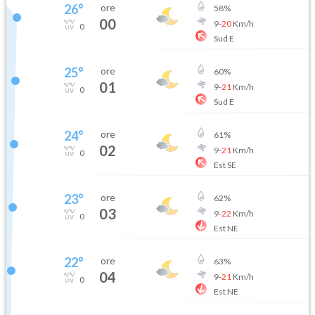
26
°
ore
58
%
00
9
-
20
Km/h
0
Sud E
25
°
ore
60
%
01
9
-
21
Km/h
0
Sud E
24
°
ore
61
%
02
9
-
21
Km/h
0
Est SE
23
°
ore
62
%
03
9
-
22
Km/h
0
Est NE
22
°
ore
63
%
04
9
-
21
Km/h
0
Est NE