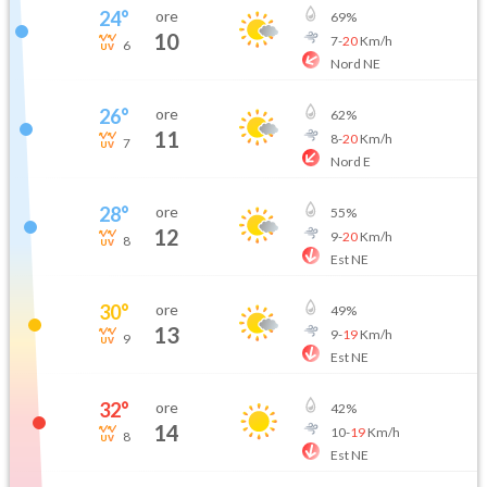
24
°
ore
69
%
10
7
-
20
Km/h
6
Nord NE
26
°
ore
62
%
11
8
-
20
Km/h
7
Nord E
28
°
ore
55
%
12
9
-
20
Km/h
8
Est NE
30
°
ore
49
%
13
9
-
19
Km/h
9
Est NE
32
°
ore
42
%
14
10
-
19
Km/h
8
Est NE