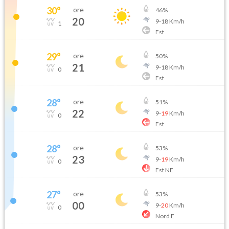
30
°
ore
46
%
20
9
-
18
Km/h
1
Est
29
°
ore
50
%
21
9
-
18
Km/h
0
Est
28
°
ore
51
%
22
9
-
19
Km/h
0
Est
28
°
ore
53
%
23
9
-
19
Km/h
0
Est NE
27
°
ore
53
%
00
9
-
20
Km/h
0
Nord E