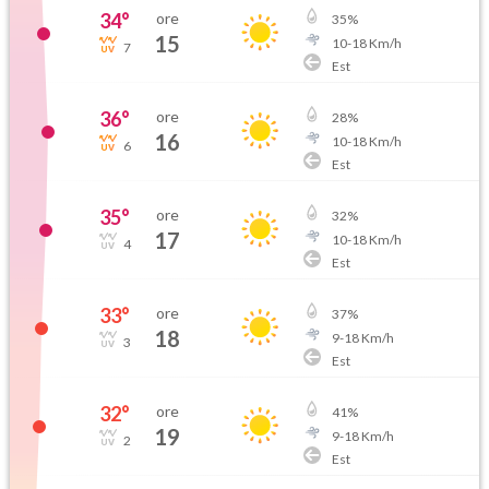
34
°
ore
35
%
15
10
-
18
Km/h
7
Est
36
°
ore
28
%
16
10
-
18
Km/h
6
Est
35
°
ore
32
%
17
10
-
18
Km/h
4
Est
33
°
ore
37
%
18
9
-
18
Km/h
3
Est
32
°
ore
41
%
19
9
-
18
Km/h
2
Est