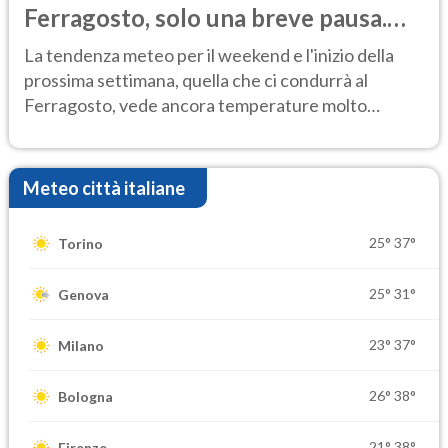
Ferragosto, solo una breve pausa.
Ecco dove
La tendenza meteo per il weekend e l'inizio della
prossima settimana, quella che ci condurrà al
Ferragosto, vede ancora temperature molto
elevate
Meteo città italiane
25°
37°
Torino
25°
31°
Genova
23°
37°
Milano
26°
38°
Bologna
21°
38°
Firenze