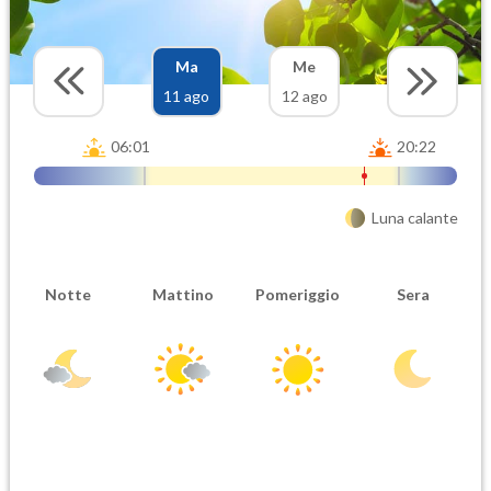
Ma
Me
11 ago
12 ago
06:01
20:22
Luna calante
Notte
Mattino
Pomeriggio
Sera