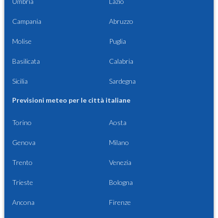
Umbria
Lazio
Campania
Abruzzo
Molise
Puglia
Basilicata
Calabria
Sicilia
Sardegna
Previsioni meteo per le città italiane
Torino
Aosta
Genova
Milano
Trento
Venezia
Trieste
Bologna
Ancona
Firenze