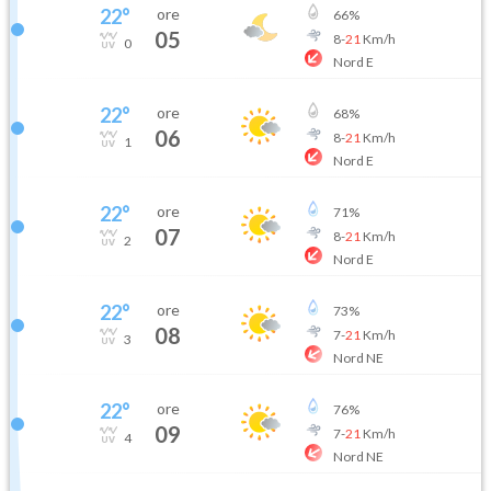
22
°
ore
66
%
05
8
-
21
Km/h
0
Nord E
22
°
ore
68
%
06
8
-
21
Km/h
1
Nord E
22
°
ore
71
%
07
8
-
21
Km/h
2
Nord E
22
°
ore
73
%
08
7
-
21
Km/h
3
Nord NE
22
°
ore
76
%
09
7
-
21
Km/h
4
Nord NE