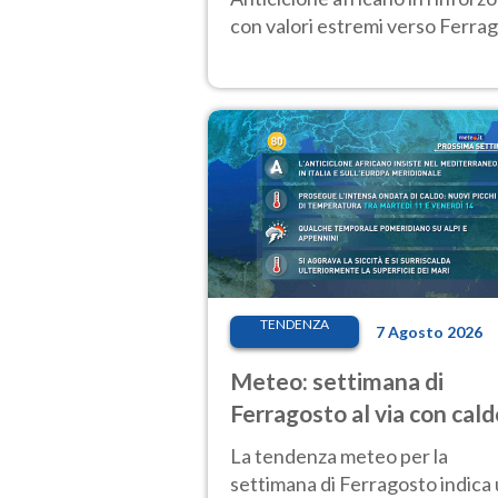
con valori estremi verso Ferrag
TENDENZA
7 Agosto 2026
Meteo: settimana di
Ferragosto al via con cald
intenso e qualche tempor
La tendenza meteo per la
settimana di Ferragosto indica