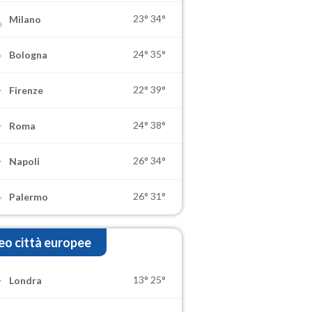
23°
34°
Milano
24°
35°
Bologna
22°
39°
Firenze
24°
38°
Roma
26°
34°
Napoli
26°
31°
Palermo
o città europee
13°
25°
Londra