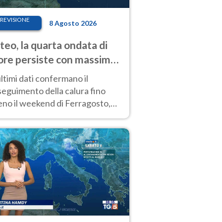
REVISIONE
8 Agosto 2026
eo, la quarta ondata di
ore persiste con massime
pre molto elevate
ultimi dati confermano il
eguimento della calura fino
eno il weekend di Ferragosto,
 tendenza a una nuova
nsificazione prossima
timana