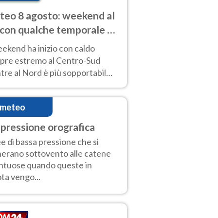
eo 8 agosto: weekend al
 con qualche temporale e
do estremo al Centro-Sud
eekend ha inizio con caldo
pre estremo al Centro-Sud
re al Nord è più sopportabile
 a domenica 9. Temporali di
re sui rilievi.
imeteo
pressione orografica
e di bassa pressione che si
erano sottovento alle catene
tuose quando queste in
ta vengo...