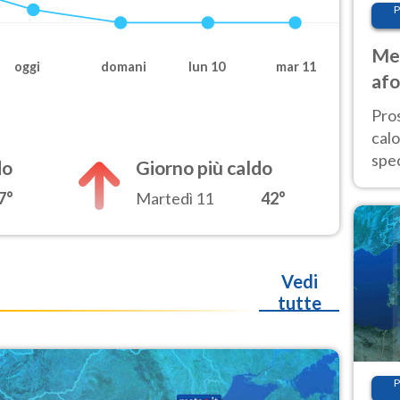
P
Met
oggi
domani
lun 10
mar 11
afo
tem
Pro
cal
spec
do
Giorno più caldo
Sud.
7°
Martedì 11
42°
are
Vedi
tutte
P