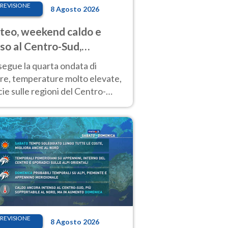
REVISIONE
8 Agosto 2026
eo, weekend caldo e
so al Centro-Sud,
porali sui rilievi
segue la quarta ondata di
ore, temperature molto elevate,
ie sulle regioni del Centro-
 Nuovi temporali di calore sulle
e montuose
REVISIONE
8 Agosto 2026