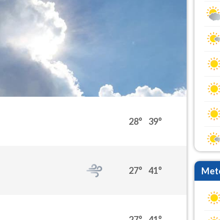
28°
39°
27°
41°
Mete
27°
41°