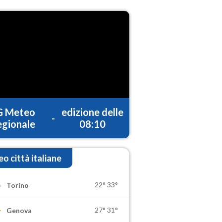
G Meteo
edizione delle
-
gionale
08:10
o città italiane
22°
33°
Torino
27°
31°
Genova