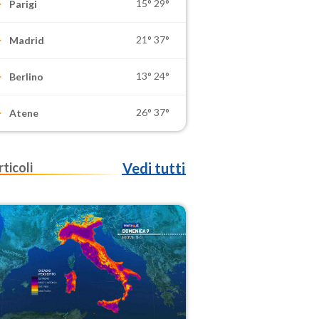
15°
29°
Parigi
21°
37°
Madrid
13°
24°
Berlino
26°
37°
Atene
rticoli
Vedi tutti