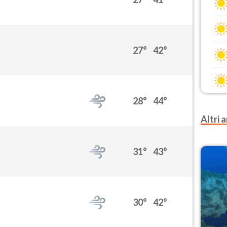
27°
42°
28°
44°
Altri a
31°
43°
30°
42°