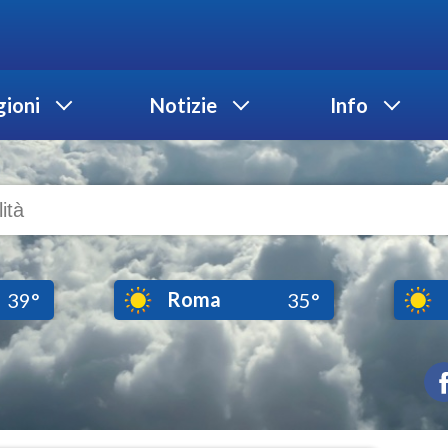
ioni
Notizie
Info
Roma
39°
35°