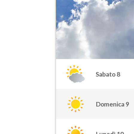
Sabato 8
Domenica 9
Lunedì 10