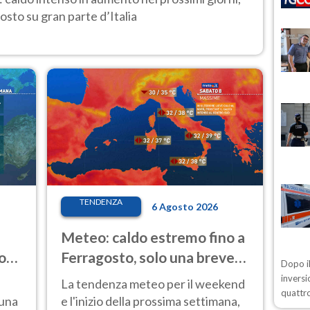
osto su gran parte d’Italia
TENDENZA
6 Agosto 2026
Meteo: caldo estremo fino a
o
Ferragosto, solo una breve
Dopo il
ale
pausa. Ecco dove
inversi
La tendenza meteo per il weekend
quattro
 una
e l'inizio della prossima settimana,