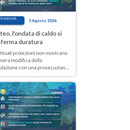
TENDENZA
5 Agosto 2026
eo, l'ondata di caldo si
ferma duratura
ttuali proiezioni non mostrano
vera modifica della
colazione con una prosecuzione
caldo fuori scala per molti
ni, compresa la settimana di
ragosto