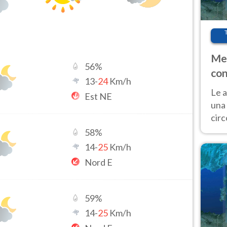
Met
56
%
con
13
-
24
Km/h
Le a
Est NE
una 
cir
del 
58
%
gior
14
-
25
Km/h
Fer
Nord E
59
%
14
-
25
Km/h