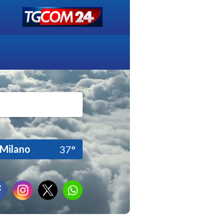
Milano
37°