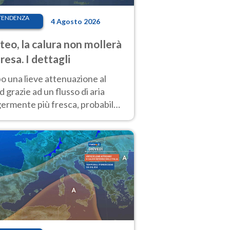
TENDENZA
4 Agosto 2026
eo, la calura non mollerà
presa. I dettagli
o una lieve attenuazione al
 grazie ad un flusso di aria
germente più fresca, probabile
o rinforzo dell’anticiclone
icano entro Ferragosto