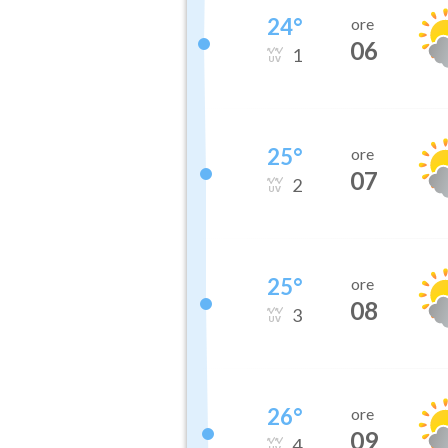
24
°
ore
06
1
25
°
ore
07
2
25
°
ore
08
3
26
°
ore
09
4