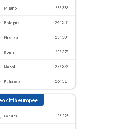
25°
38°
Milano
24°
38°
Bologna
23°
38°
Firenze
25°
37°
Roma
25°
33°
Napoli
26°
31°
Palermo
o città europee
12°
22°
Londra