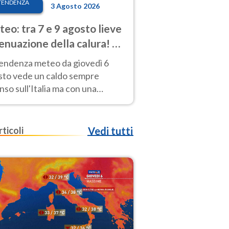
TENDENZA
3 Agosto 2026
eo: tra 7 e 9 agosto lieve
enuazione della calura! Al
d rischio temporali
tendenza meteo da giovedì 6
sto vede un caldo sempre
nso sull'Italia ma con una
iale e lieve attenuazione tra il 7
 9 agosto.
rticoli
Vedi tutti