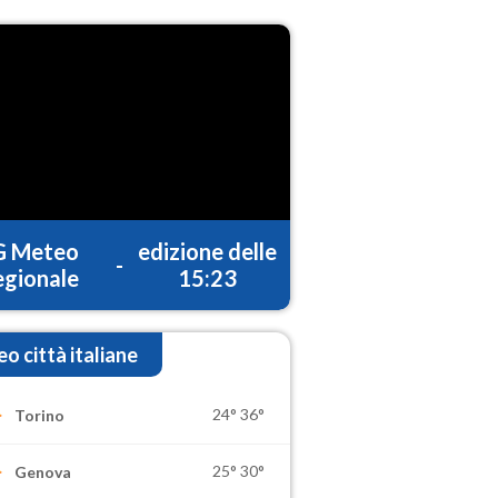
G Meteo
edizione delle
-
gionale
15:23
o città italiane
24°
36°
Torino
25°
30°
Genova