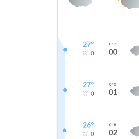
27
°
ore
00
0
27
°
ore
01
0
26
°
ore
02
0