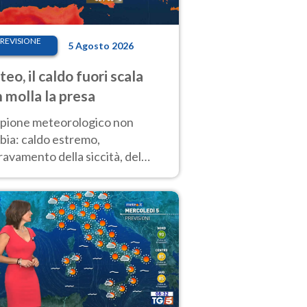
REVISIONE
5 Agosto 2026
eo, il caldo fuori scala
 molla la presa
copione meteorologico non
bia: caldo estremo,
avamento della siccità, del
hio incendi e temporali di
ore. Nessun cambiamento fino
ragosto