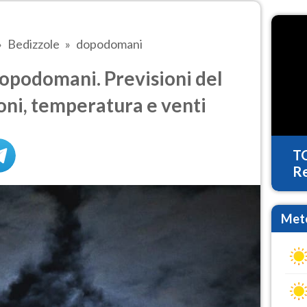
Bedizzole
dopodomani
opodomani. Previsioni del
oni, temperatura e venti
T
Re
Mete