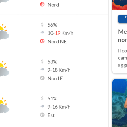
Nord
P
56
%
Met
10
-
19
Km/h
non
Nord NE
Il 
cam
53
%
aggr
9
-
18
Km/h
risc
Nord E
cal
Fer
51
%
9
-
16
Km/h
Est