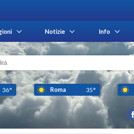
ioni
Notizie
Info
Roma
36°
35°