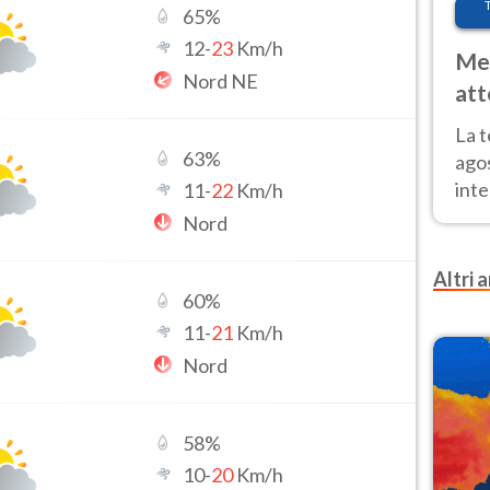
65
%
12
-
23
Km/h
Met
Nord NE
att
Nor
La 
63
%
ago
inte
11
-
22
Km/h
parz
Nord
e il
Altri a
60
%
11
-
21
Km/h
Nord
58
%
10
-
20
Km/h