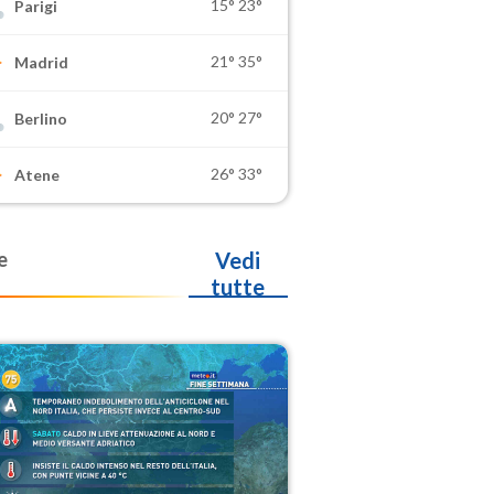
15°
23°
Parigi
21°
35°
Madrid
20°
27°
Berlino
26°
33°
Atene
e
Vedi
tutte