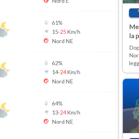
Nord E
61
%
Met
15
-
25
Km/h
la 
Nord NE
Dop
Nord
leg
62
%
nuov
14
-
24
Km/h
afr
Nord NE
64
%
13
-
24
Km/h
Nord NE