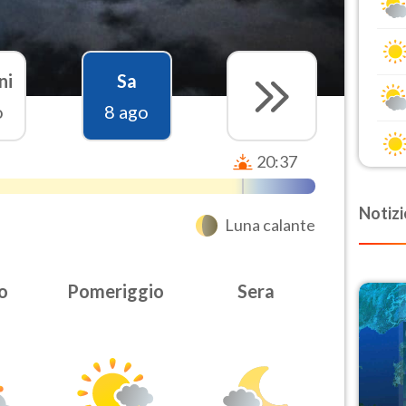
ni
Sa
o
8 ago
20:37
Notizi
Luna calante
o
Pomeriggio
Sera