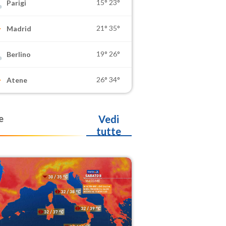
15°
23°
Parigi
21°
35°
Madrid
19°
26°
Berlino
26°
34°
Atene
e
Vedi
tutte