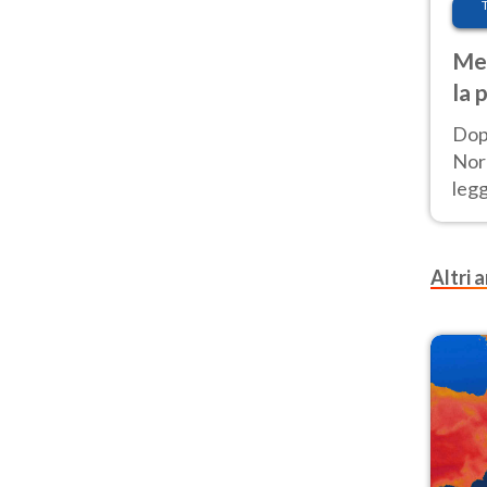
Met
la 
Dop
Nord
leg
nuov
afr
Altri a