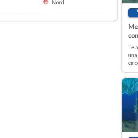
Nord
Met
con
Le a
una 
cir
del 
gior
Fer