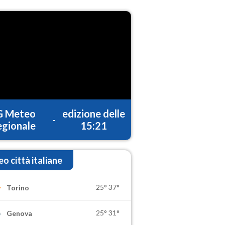
G Meteo
edizione delle
-
gionale
15:21
o città italiane
25°
37°
Torino
25°
31°
Genova