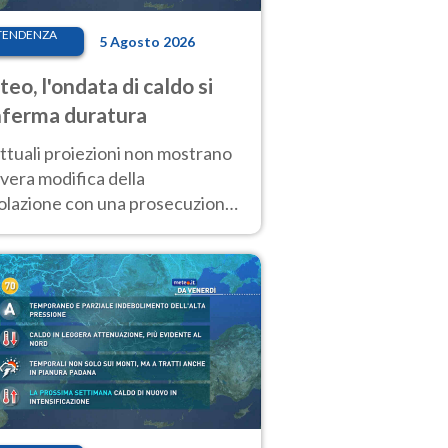
TENDENZA
5 Agosto 2026
eo, l'ondata di caldo si
ferma duratura
ttuali proiezioni non mostrano
vera modifica della
colazione con una prosecuzione
caldo fuori scala per molti
ni, compresa la settimana di
ragosto