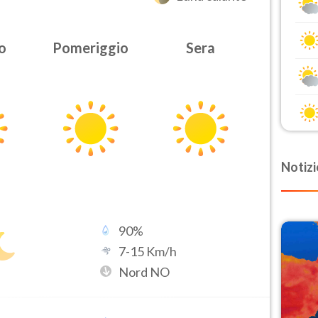
o
Pomeriggio
Sera
Notizi
90
%
7
-
15
Km/h
Nord NO