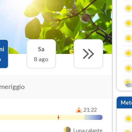
ni
Sa
o
8 ago
omeriggio
Mete
21:22
Luna calante