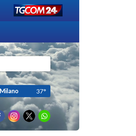
Milano
37°