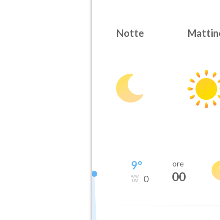
Notte
Mattin
9
°
ore
00
0