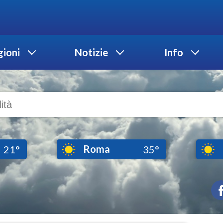
ioni
Notizie
Info
Roma
21°
35°