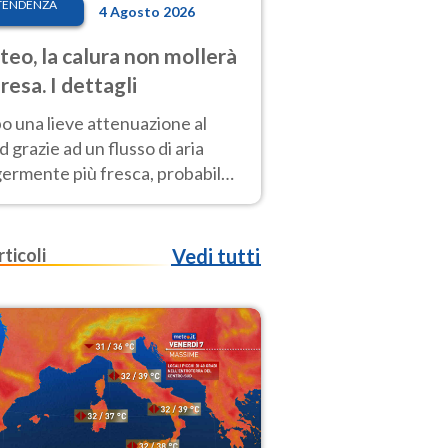
TENDENZA
4 Agosto 2026
eo, la calura non mollerà
presa. I dettagli
o una lieve attenuazione al
 grazie ad un flusso di aria
germente più fresca, probabile
o rinforzo dell’anticiclone
icano entro Ferragosto
rticoli
Vedi tutti