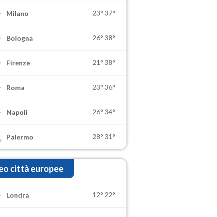
23°
37°
Milano
26°
38°
Bologna
21°
38°
Firenze
23°
36°
Roma
26°
34°
Napoli
28°
31°
Palermo
o città europee
12°
22°
Londra