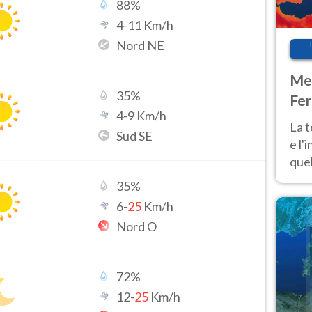
88
%
4
-
11
Km/h
Nord NE
Met
35
%
Fer
4
-
9
Km/h
pau
La 
Sud SE
e l'
quel
Fer
35
%
tem
6
-
25
Km/h
Nord O
72
%
12
-
25
Km/h