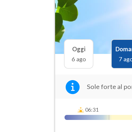
Oggi
Doma
6 ago
7 ag
Sole forte al p
06:31