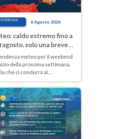
TENDENZA
6 Agosto 2026
eo: caldo estremo fino a
ragosto, solo una breve
sa. Ecco dove
tendenza meteo per il weekend
inizio della prossima settimana,
la che ci condurrà al
ragosto, vede ancora
perature molto elevate