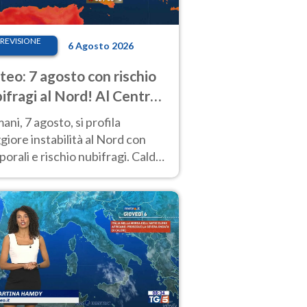
REVISIONE
6 Agosto 2026
eo: 7 agosto con rischio
ifragi al Nord! Al Centro-
 caldo estremo
ni, 7 agosto, si profila
iore instabilità al Nord con
orali e rischio nubifragi. Caldo
pre estremo al Centro-Sud. Le
isioni.