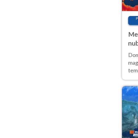
P
Met
nub
Sud
Doma
magg
temp
sem
prev