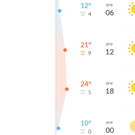
12
°
ore
06
4
21
°
ore
12
9
24
°
ore
18
5
10
°
ore
00
0