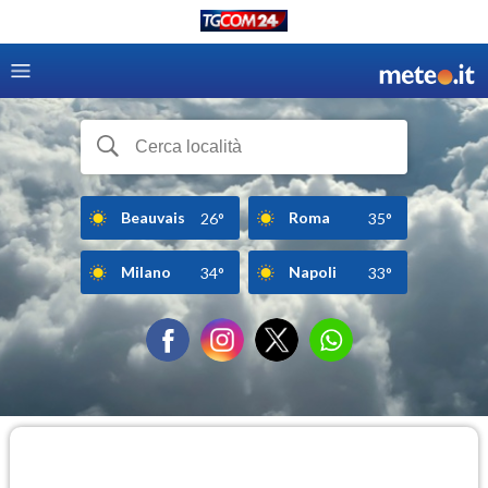
Beauvais
Roma
26°
35°
Milano
Napoli
34°
33°