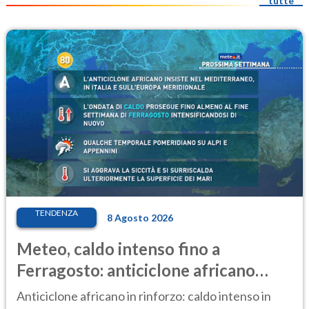
tutte
TENDENZA
8 Agosto 2026
Meteo, caldo intenso fino a
Ferragosto: anticiclone africano
ancora protagonista
Anticiclone africano in rinforzo: caldo intenso in