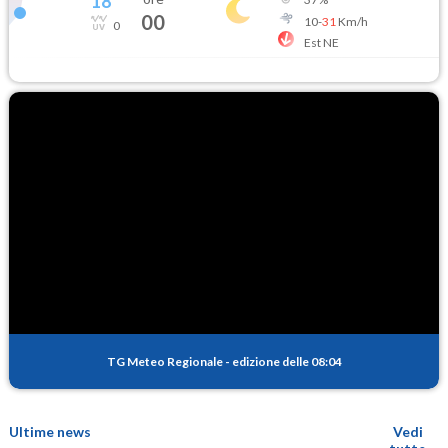
18
°
00
10
-
31
Km/h
0
Est NE
TG Meteo Regionale
-
edizione delle 08:04
Ultime news
Vedi