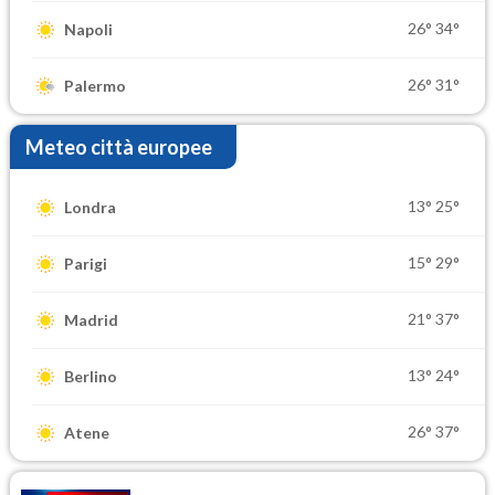
26°
34°
Napoli
26°
31°
Palermo
Meteo città europee
13°
25°
Londra
15°
29°
Parigi
21°
37°
Madrid
13°
24°
Berlino
26°
37°
Atene