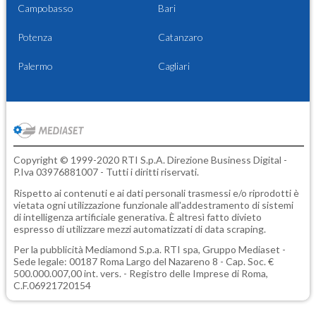
Campobasso
Bari
Potenza
Catanzaro
Palermo
Cagliari
Copyright © 1999-2020 RTI S.p.A. Direzione Business Digital -
P.Iva 03976881007 - Tutti i diritti riservati.
Rispetto ai contenuti e ai dati personali trasmessi e/o riprodotti è
vietata ogni utilizzazione funzionale all'addestramento di sistemi
di intelligenza artificiale generativa. È altresì fatto divieto
espresso di utilizzare mezzi automatizzati di data scraping.
Per la pubblicità
Mediamond S.p.a.
RTI spa, Gruppo Mediaset -
Sede legale: 00187 Roma Largo del Nazareno 8 - Cap. Soc. €
500.000.007,00 int. vers. - Registro delle Imprese di Roma,
C.F.06921720154