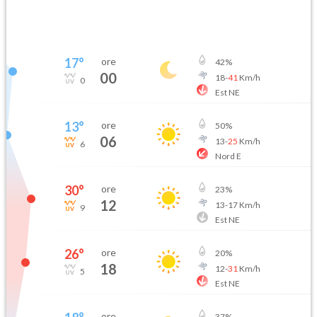
17
°
ore
42
%
00
18
-
41
Km/h
0
Est NE
13
°
ore
50
%
06
13
-
25
Km/h
6
Nord E
30
°
ore
23
%
12
13
-
17
Km/h
9
Est NE
26
°
ore
20
%
18
12
-
31
Km/h
5
Est NE
ore
37
%