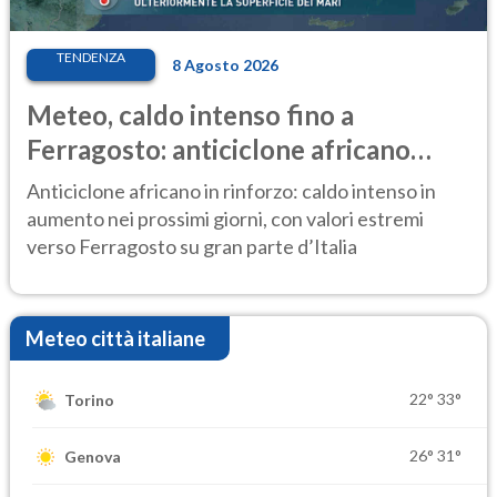
TENDENZA
8 Agosto 2026
Meteo, caldo intenso fino a
Ferragosto: anticiclone africano
ancora protagonista
Anticiclone africano in rinforzo: caldo intenso in
aumento nei prossimi giorni, con valori estremi
verso Ferragosto su gran parte d’Italia
Meteo città italiane
22°
33°
Torino
26°
31°
Genova