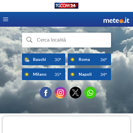
Bauchi
Roma
30°
36°
Milano
Napoli
35°
34°