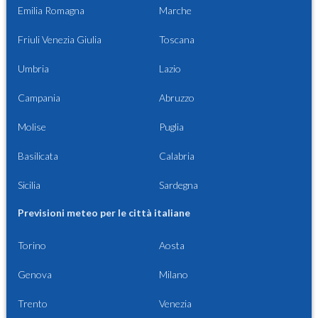
Emilia Romagna
Marche
Friuli Venezia Giulia
Toscana
Umbria
Lazio
Campania
Abruzzo
Molise
Puglia
Basilicata
Calabria
Sicilia
Sardegna
Previsioni meteo per le città italiane
Torino
Aosta
Genova
Milano
Trento
Venezia