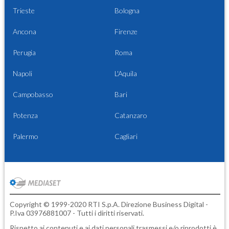
Trieste
Bologna
Ancona
Firenze
Perugia
Roma
Napoli
L'Aquila
Campobasso
Bari
Potenza
Catanzaro
Palermo
Cagliari
Copyright © 1999-2020 RTI S.p.A. Direzione Business Digital -
P.Iva 03976881007 - Tutti i diritti riservati.
Rispetto ai contenuti e ai dati personali trasmessi e/o riprodotti è