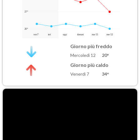
27°
20°
ven 7
ieri
oggi
domani
mar 11
mer 12
Giorno più freddo
Mercoledì 12
20°
Giorno più caldo
Venerdì 7
34°