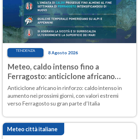
TENDENZA
8 Agosto 2026
Meteo, caldo intenso fino a
Ferragosto: anticiclone africano
ancora protagonista
Anticiclone africano in rinforzo: caldo intenso in
aumento nei prossimi giorni, con valori estremi
verso Ferragosto su gran parte d’Italia
Meteo città italiane