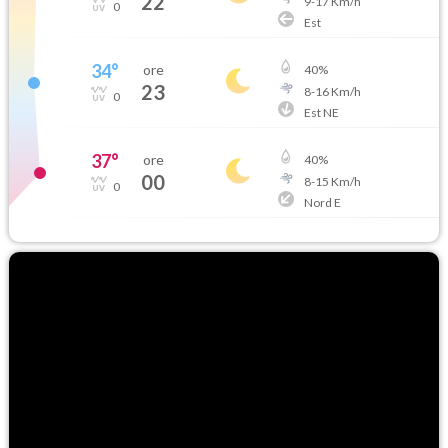
22
9
-
17
Km/h
0
Est
34
°
ore
40
%
23
8
-
16
Km/h
0
Est NE
37
°
ore
40
%
00
8
-
15
Km/h
0
Nord E