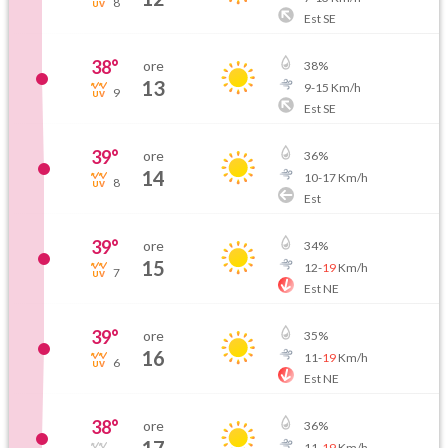
8
Est SE
38
°
ore
38
%
13
9
-
15
Km/h
9
Est SE
39
°
ore
36
%
14
10
-
17
Km/h
8
Est
39
°
ore
34
%
15
12
-
19
Km/h
7
Est NE
39
°
ore
35
%
16
11
-
19
Km/h
6
Est NE
38
°
ore
36
%
11
-
19
Km/h