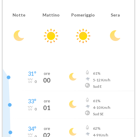
Notte
Mattino
Pomeriggio
Sera
31
°
ore
61
%
00
5
-
12
Km/h
0
Sud E
33
°
ore
61
%
01
4
-
10
Km/h
0
Sud SE
34
°
ore
62
%
02
4
-
9
Km/h
0