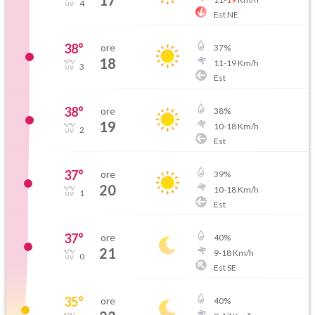
17
4
Est NE
38
°
ore
37
%
18
11
-
19
Km/h
3
Est
38
°
ore
38
%
19
10
-
18
Km/h
2
Est
37
°
ore
39
%
20
10
-
18
Km/h
1
Est
37
°
ore
40
%
21
9
-
18
Km/h
0
Est SE
35
°
ore
40
%