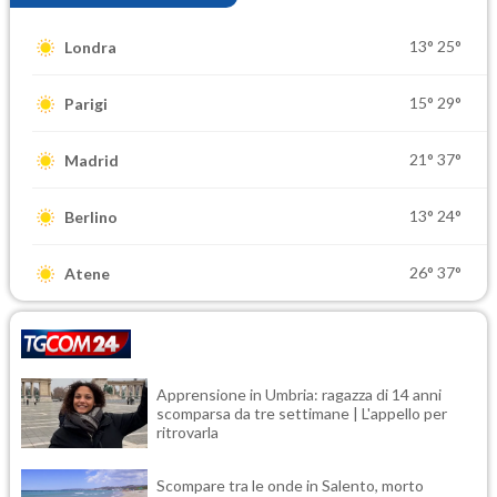
13°
25°
Londra
15°
29°
Parigi
21°
37°
Madrid
13°
24°
Berlino
26°
37°
Atene
Apprensione in Umbria: ragazza di 14 anni
scomparsa da tre settimane | L'appello per
ritrovarla
Scompare tra le onde in Salento, morto