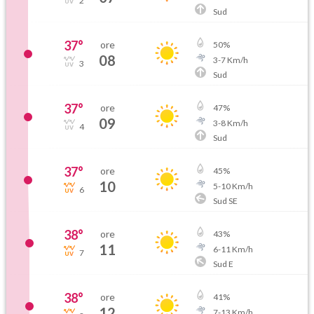
2
Sud
37
°
ore
50
%
08
3
-
7
Km/h
3
Sud
37
°
ore
47
%
09
3
-
8
Km/h
4
Sud
37
°
ore
45
%
10
5
-
10
Km/h
6
Sud SE
38
°
ore
43
%
11
6
-
11
Km/h
7
Sud E
38
°
ore
41
%
12
7
-
13
Km/h