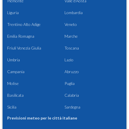
Piemonte
Valle d'Aosta
Liguria
Lombardia
Trentino Alto Adige
Veneto
Emilia Romagna
Marche
Friuli Venezia Giulia
Toscana
Umbria
Lazio
Campania
Abruzzo
Molise
Puglia
Basilicata
Calabria
Sicilia
Sardegna
Previsioni meteo per le città italiane