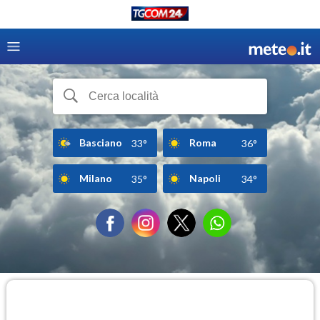
Basciano
Roma
33°
36°
Milano
Napoli
35°
34°