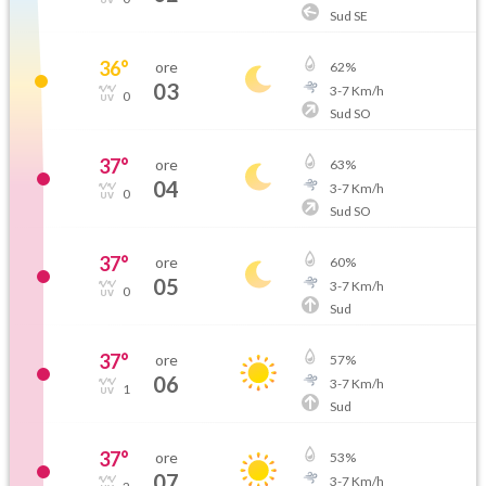
Sud SE
36
°
ore
62
%
03
3
-
7
Km/h
0
Sud SO
37
°
ore
63
%
04
3
-
7
Km/h
0
Sud SO
37
°
ore
60
%
05
3
-
7
Km/h
0
Sud
37
°
ore
57
%
06
3
-
7
Km/h
1
Sud
37
°
ore
53
%
07
3
-
7
Km/h