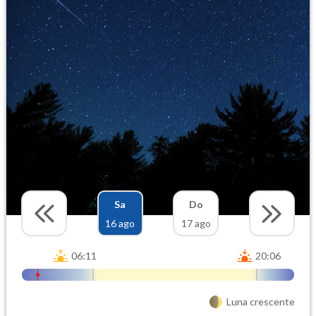
Sa
Do
16 ago
17 ago
06:11
20:06
Luna crescente