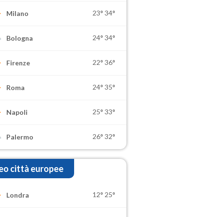
23°
34°
Milano
24°
34°
Bologna
22°
36°
Firenze
24°
35°
Roma
25°
33°
Napoli
26°
32°
Palermo
o città europee
12°
25°
Londra