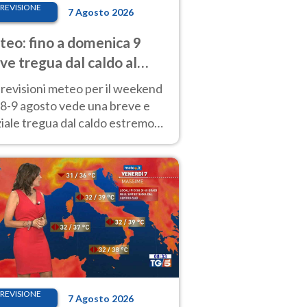
REVISIONE
7 Agosto 2026
eo: fino a domenica 9
ve tregua dal caldo al
d! Altrove calura e afa
revisioni meteo per il weekend
'8-9 agosto vede una breve e
iale tregua dal caldo estremo
Nord mentre altrove persistono
radi.
REVISIONE
7 Agosto 2026