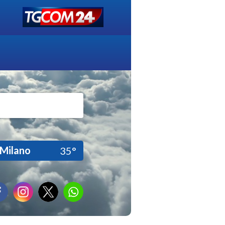
Milano
35°