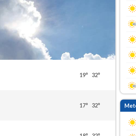
19°
32°
17°
32°
Mete
18°
32°