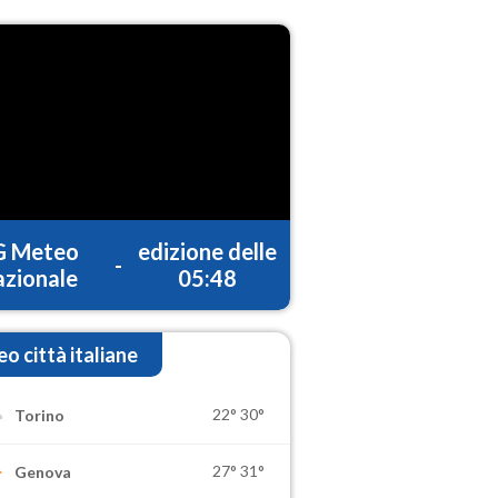
G Meteo
edizione delle
-
zionale
05:48
o città italiane
22°
30°
Torino
27°
31°
Genova