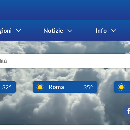
ioni
Notizie
Info
Roma
32°
35°