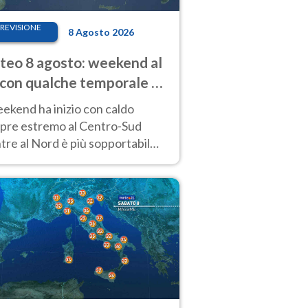
REVISIONE
8 Agosto 2026
eo 8 agosto: weekend al
 con qualche temporale e
do estremo al Centro-Sud
eekend ha inizio con caldo
pre estremo al Centro-Sud
re al Nord è più sopportabile
 a domenica 9. Temporali di
re sui rilievi.