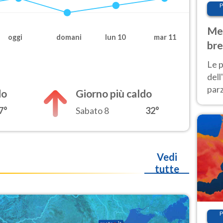
P
Met
oggi
domani
lun 10
mar 11
bre
Nor
Le p
dell
parz
do
Giorno più caldo
al 
7°
Sabato 8
32°
40 g
Vedi
tutte
P