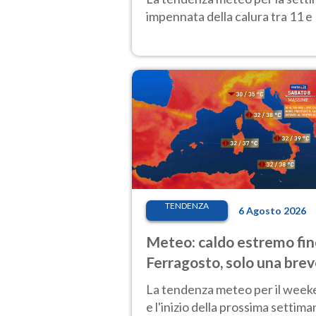
impennata della calura tra 11 e 
TENDENZA
6 Agosto 2026
Meteo: caldo estremo fin
Ferragosto, solo una bre
pausa. Ecco dove
La tendenza meteo per il wee
e l'inizio della prossima settima