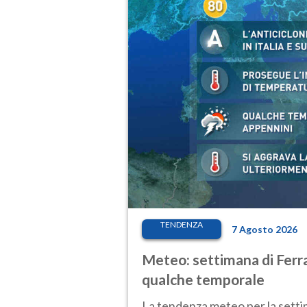
TENDENZA
7 Agosto 2026
Meteo: settimana di Ferra
qualche temporale
La tendenza meteo per la setti