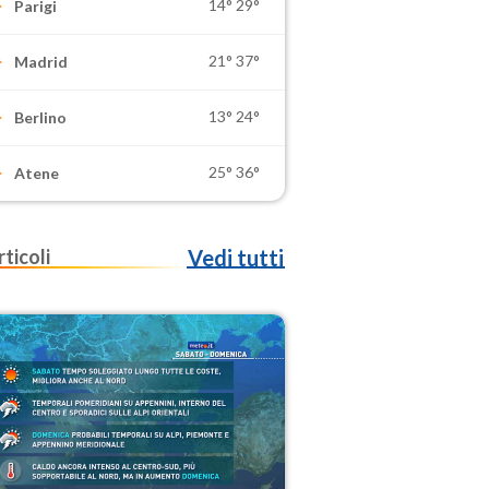
14°
29°
Parigi
21°
37°
Madrid
13°
24°
Berlino
25°
36°
Atene
rticoli
Vedi tutti