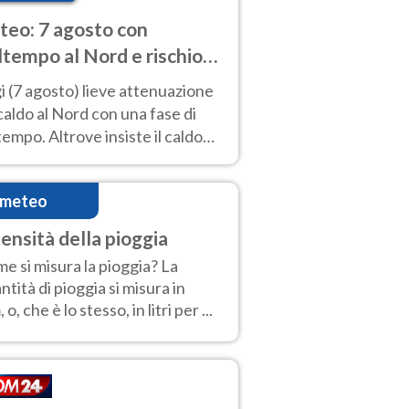
eo: 7 agosto con
tempo al Nord e rischio
ifragi. Altrove caldo
 (7 agosto) lieve attenuazione
tremo
caldo al Nord con una fase di
empo. Altrove insiste il caldo
emo con picchi di 40°C. Le
isioni
imeteo
tensità della pioggia
e si misura la pioggia? La
ntità di pioggia si misura in
o, che è lo stesso, in litri per ...