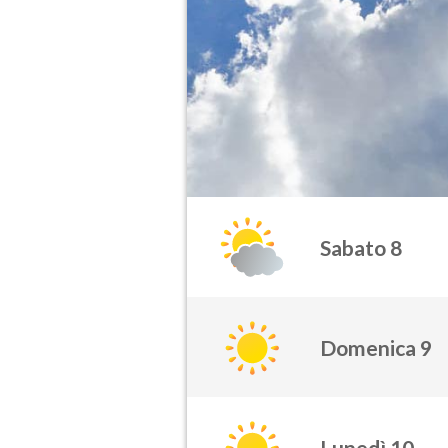
Sabato 8
Domenica 9
Lunedì 10