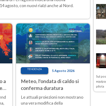
14 agosto, con nuovi rialzi anche al Nord.
TENDENZA
5 Agosto 2026
Sul po
o a
Meteo, l'ondata di caldo si
equipag
pilota
ve
conferma duratura
kend
Le attuali proiezioni non mostrano
na,
una vera modifica della