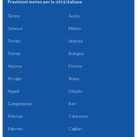
Previsioni meteo per le città italiane
Torino
Aosta
Genova
Milano
Trento
Venezia
Trieste
Bologna
Ancona
Firenze
Perugia
Roma
Napoli
L'Aquila
Campobasso
Bari
Potenza
Catanzaro
Palermo
Cagliari