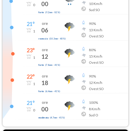
00
10
Km/h
0
Sud SO
forte
(
9.2mm
-
81
%)
21
°
ore
90
%
06
13
Km/h
1
Ovest SO
rovescio
(
10.3mm
-
40
%)
23
°
ore
80
%
12
15
Km/h
1
Ovest SO
forte
(
7.8mm
-
41
%)
22
°
ore
90
%
18
12
Km/h
1
Ovest SO
forte
(
6.4mm
-
41
%)
21
°
ore
100
%
00
8
Km/h
0
Sud O
moderata
(
4.7mm
-
41
%)