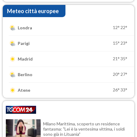
Meteo città europee
12°
22°
Londra
15°
23°
Parigi
21°
35°
Madrid
20°
27°
Berlino
26°
33°
Atene
Milano Marittima, scoperto un residence
fantasma: "Lei è la ventesima vittima, i soldi
sono già in Lituania"