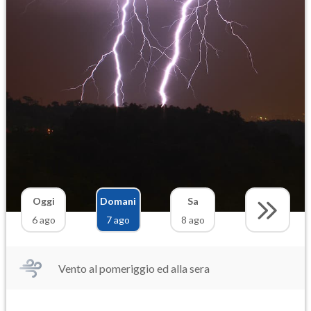
Oggi
Domani
Sa
6 ago
7 ago
8 ago
Vento al pomeriggio ed alla sera