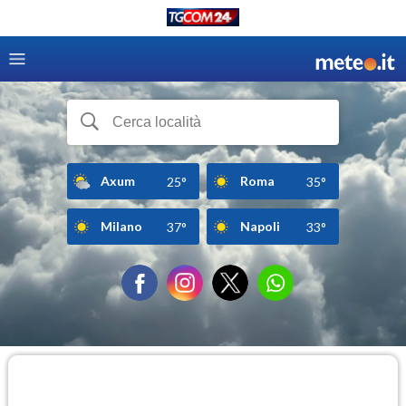
Axum
Roma
25°
35°
Milano
Napoli
37°
33°