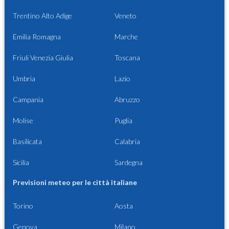
Trentino Alto Adige
Veneto
Emilia Romagna
Marche
Friuli Venezia Giulia
Toscana
Umbria
Lazio
Campania
Abruzzo
Molise
Puglia
Basilicata
Calabria
Sicilia
Sardegna
Previsioni meteo per le città italiane
Torino
Aosta
Genova
Milano