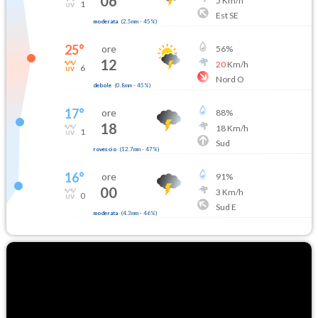
06
5
Km/h
1
Est SE
moderata
(
2.5mm
-
45
%)
25
°
ore
56
%
12
20
Km/h
6
Nord O
debole
(
0.8mm
-
45
%)
17
°
ore
88
%
18
18
Km/h
1
Sud
rovescio
(
12.7mm
-
47
%)
16
°
ore
91
%
00
3
Km/h
0
Sud E
moderata
(
4.3mm
-
46
%)