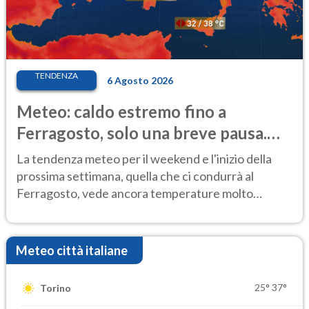
TENDENZA
6 Agosto 2026
Meteo: caldo estremo fino a
Ferragosto, solo una breve pausa.
Ecco dove
La tendenza meteo per il weekend e l'inizio della
prossima settimana, quella che ci condurrà al
Ferragosto, vede ancora temperature molto
elevate
Meteo città italiane
25°
37°
Torino