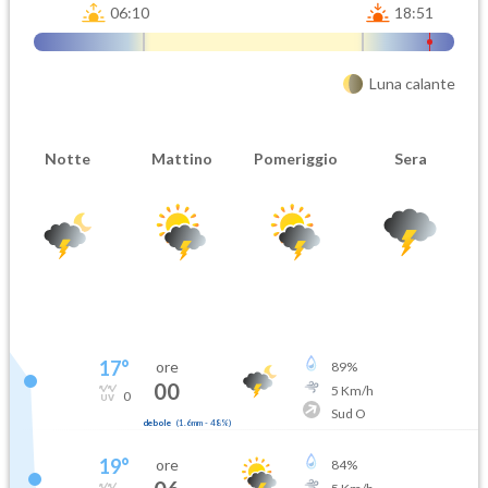
06:10
18:51
Luna calante
Notte
Mattino
Pomeriggio
Sera
17
°
ore
89
%
00
5
Km/h
0
Sud O
debole
(
1.6mm
-
48
%)
19
°
ore
84
%