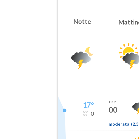
Notte
Mattin
ore
17
°
00
0
moderata
(
2.