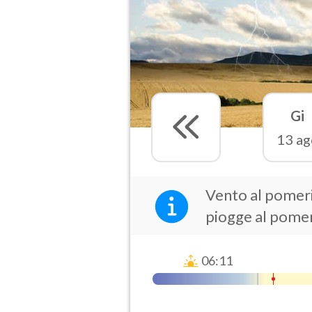
Gi
13 ag
Vento al pomerig
piogge al pome
06:11