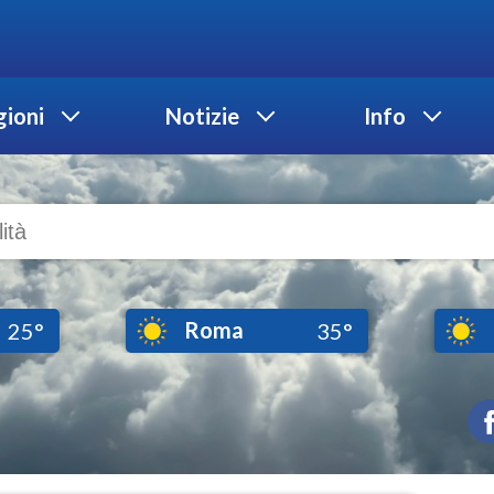
ioni
Notizie
Info
Roma
25°
35°