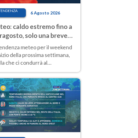
TENDENZA
6 Agosto 2026
eo: caldo estremo fino a
ragosto, solo una breve
sa. Ecco dove
tendenza meteo per il weekend
inizio della prossima settimana,
la che ci condurrà al
ragosto, vede ancora
perature molto elevate