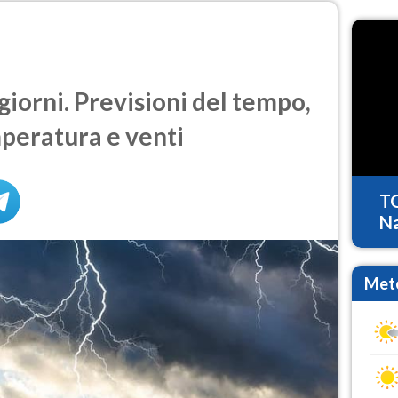
iorni. Previsioni del tempo,
mperatura e venti
T
Na
Mete