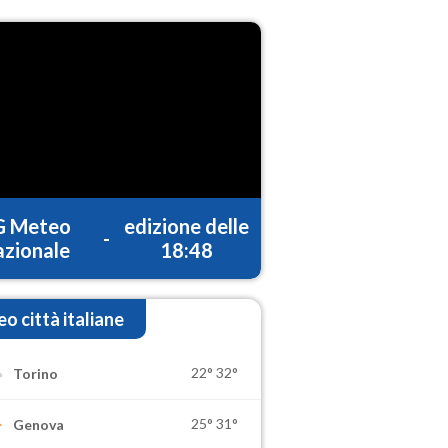
G Meteo
edizione delle
-
zionale
18:48
o città italiane
22°
32°
Torino
25°
31°
Genova