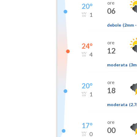
ore
20
°
06
1
debole
(
2mm
-
ore
24
°
12
4
moderata
(
3
ore
20
°
18
1
moderata
(
2.
ore
17
°
00
0