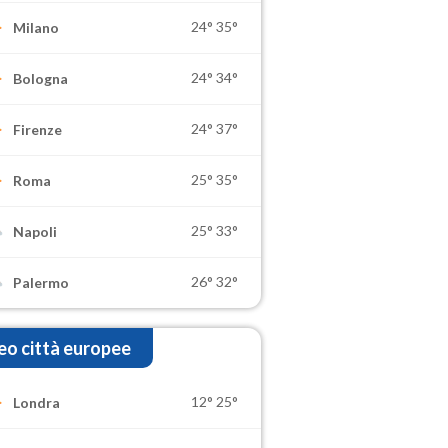
24°
35°
Milano
24°
34°
Bologna
24°
37°
Firenze
25°
35°
Roma
25°
33°
Napoli
26°
32°
Palermo
o città europee
12°
25°
Londra