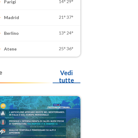
14°
29°
Parigi
21°
37°
Madrid
13°
24°
Berlino
25°
36°
Atene
e
Vedi
tutte