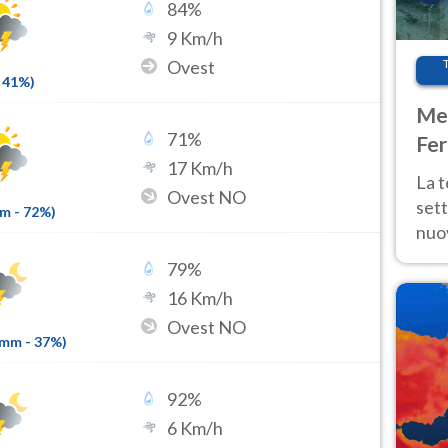
84
%
9
Km/h
Ovest
41
%)
Met
71
%
Fer
17
Km/h
int
La 
Ovest NO
sett
mm
-
72
%)
nuov
11 e
79
%
anc
16
Km/h
Ovest NO
7mm
-
37
%)
92
%
6
Km/h