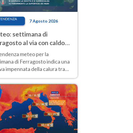
TENDENZA
7 Agosto 2026
eo: settimana di
ragosto al via con caldo
enso e qualche temporale
tendenza meteo per la
imana di Ferragosto indica una
a impennata della calura tra
 14 agosto, con nuovi rialzi
he al Nord.