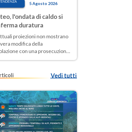
TENDENZA
5 Agosto 2026
eo, l'ondata di caldo si
ferma duratura
ttuali proiezioni non mostrano
vera modifica della
colazione con una prosecuzione
caldo fuori scala per molti
ni, compresa la settimana di
ragosto
rticoli
Vedi tutti