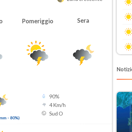
Sera
o
Pomeriggio
Notizi
90
%
4
Km/h
Sud O
3mm
-
80
%)