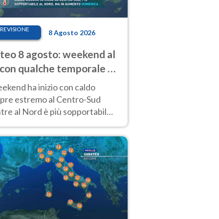
REVISIONE
8 Agosto 2026
eo 8 agosto: weekend al
 con qualche temporale e
do estremo al Centro-Sud
eekend ha inizio con caldo
pre estremo al Centro-Sud
re al Nord è più sopportabile
 a domenica 9. Temporali di
re sui rilievi.