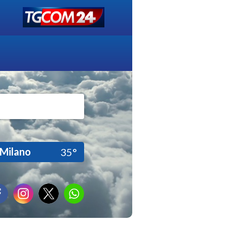
Milano
35°