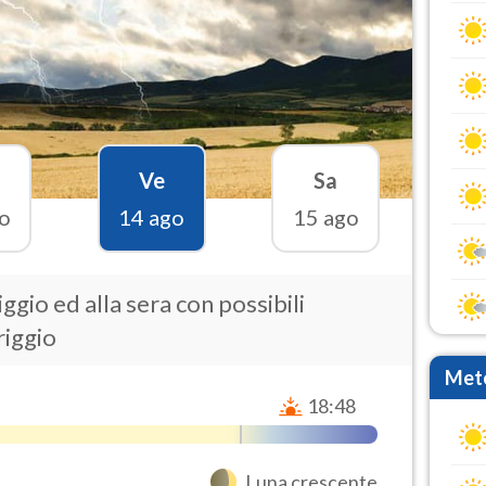
Ve
Sa
o
14 ago
15 ago
gio ed alla sera con possibili
riggio
Mete
18:48
Luna crescente