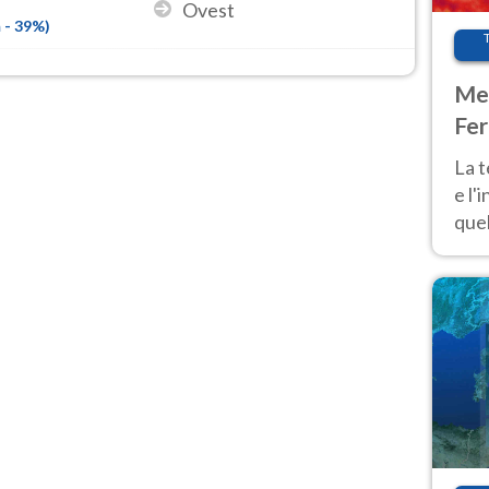
Ovest
m
-
39
%)
Met
Fer
pau
La 
e l'
quel
Fer
tem