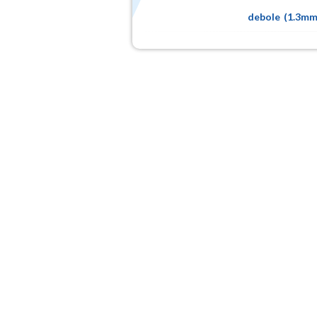
debole
(
1.3m