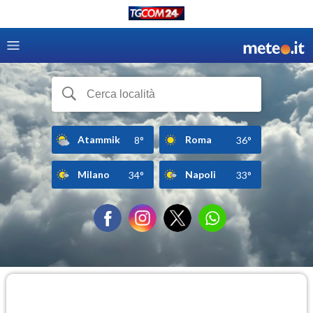
Atammik
Roma
8°
36°
Milano
Napoli
34°
33°