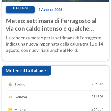
TENDENZA
7 Agosto 2026
Meteo: settimana di Ferragosto al
via con caldo intenso e qualche
temporale
La tendenza meteo per la settimana di Ferragosto
indica una nuova impennata della calura tra 11 e 14
agosto, con nuovi rialzi anche al Nord.
Meteo città italiane
25°
34°
Torino
25°
30°
Genova
26°
35°
Milano