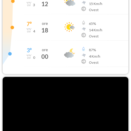
12
15
Km/h
3
Ovest
7
°
ore
65
%
18
14
Km/h
4
Ovest
3
°
ore
87
%
00
4
Km/h
0
Ovest