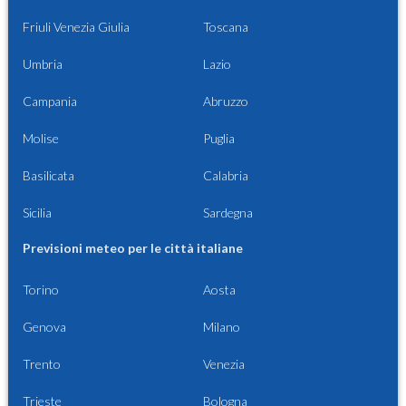
Friuli Venezia Giulia
Toscana
Umbria
Lazio
Campania
Abruzzo
Molise
Puglia
Basilicata
Calabria
Sicilia
Sardegna
Previsioni meteo per le città italiane
Torino
Aosta
Genova
Milano
Trento
Venezia
Trieste
Bologna