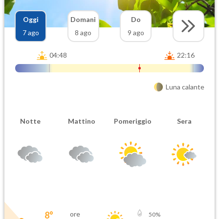
Oggi
Domani
Do
7 ago
8 ago
9 ago
04:48
22:16
Luna calante
Notte
Mattino
Pomeriggio
Sera
8
°
ore
50
%