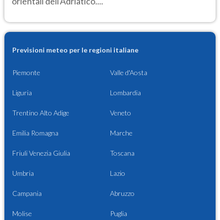
orientali dell'Adriatico....
Previsioni meteo per le regioni italiane
Piemonte
Valle d'Aosta
Liguria
Lombardia
Trentino Alto Adige
Veneto
Emilia Romagna
Marche
Friuli Venezia Giulia
Toscana
Umbria
Lazio
Campania
Abruzzo
Molise
Puglia