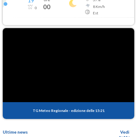
19
°
00
8
Km/h
0
Est
TG Meteo Regionale
-
edizione delle 15:21
Ultime news
Vedi