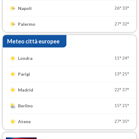
26°
33°
Napoli
27°
32°
Palermo
Meteo città europee
11°
24°
Londra
13°
25°
Parigi
22°
37°
Madrid
15°
21°
Berlino
27°
35°
Atene