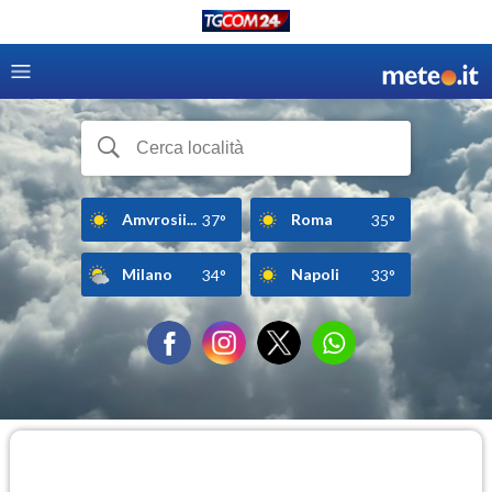
Amvrosii...
Roma
37°
35°
Milano
Napoli
34°
33°