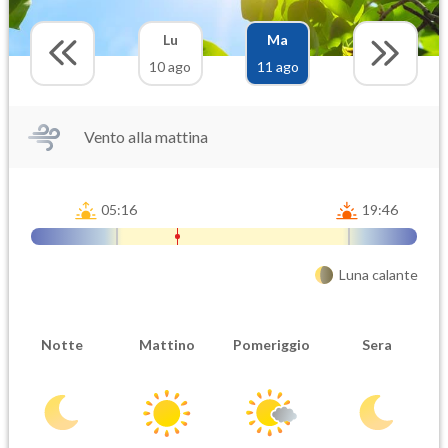
Lu
Ma
10 ago
11 ago
Vento alla mattina
05:16
19:46
Luna calante
Notte
Mattino
Pomeriggio
Sera