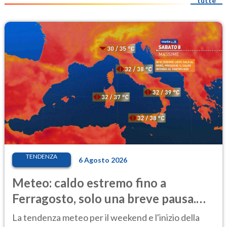
tutte
TENDENZA
6 Agosto 2026
Meteo: caldo estremo fino a
Ferragosto, solo una breve pausa.
Ecco dove
La tendenza meteo per il weekend e l'inizio della