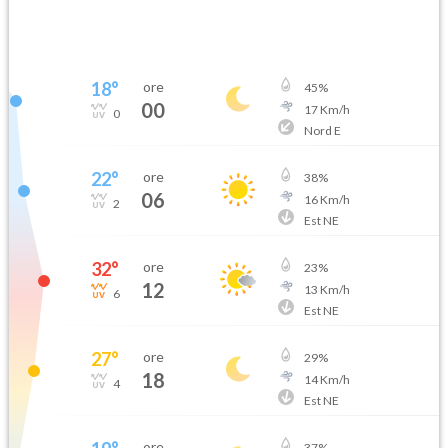
18
°
ore
45
%
00
17
Km/h
0
Nord E
22
°
ore
38
%
06
16
Km/h
2
Est NE
32
°
ore
23
%
12
13
Km/h
6
Est NE
27
°
ore
29
%
18
14
Km/h
4
Est NE
ore
37
%