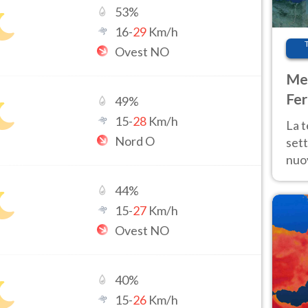
53
%
16
-
29
Km/h
Ovest NO
Met
Fer
49
%
int
15
-
28
Km/h
La 
Nord O
sett
nuov
11 e
44
%
anc
15
-
27
Km/h
Ovest NO
40
%
15
-
26
Km/h