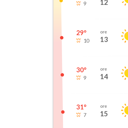
12
9
29
°
ore
13
10
30
°
ore
14
9
31
°
ore
15
7