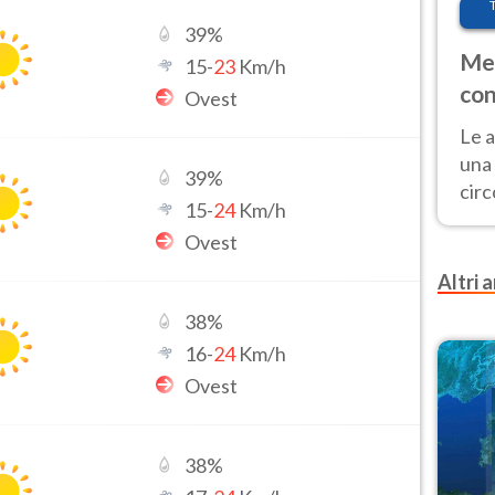
39
%
Met
15
-
23
Km/h
con
Ovest
Le a
una 
39
%
cir
15
-
24
Km/h
del 
Ovest
gior
Fer
Altri a
38
%
16
-
24
Km/h
Ovest
38
%