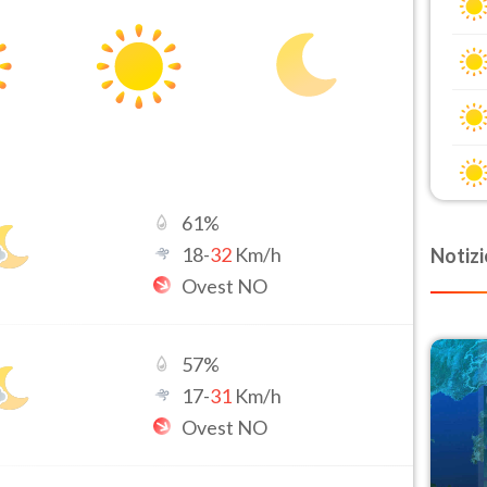
61
%
18
-
32
Km/h
Notizi
Ovest NO
57
%
17
-
31
Km/h
Ovest NO