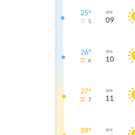
25
°
ore
09
5
26
°
ore
10
6
27
°
ore
11
7
28
°
ore