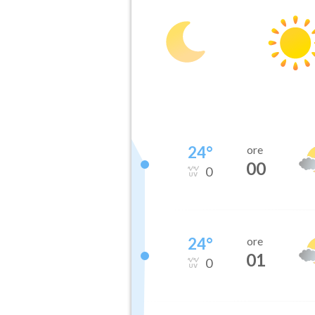
24
°
ore
00
0
24
°
ore
01
0