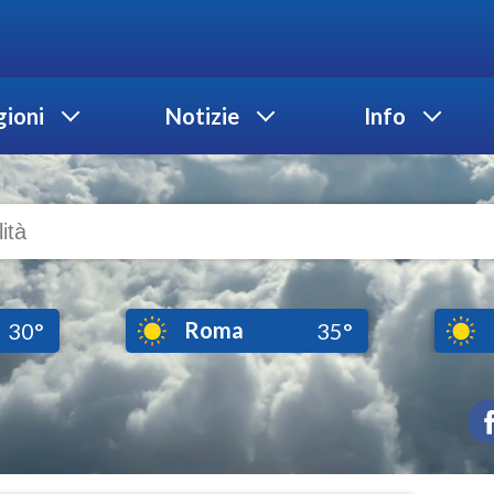
ioni
Notizie
Info
Roma
30°
35°