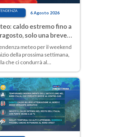
TENDENZA
6 Agosto 2026
eo: caldo estremo fino a
ragosto, solo una breve
sa. Ecco dove
tendenza meteo per il weekend
inizio della prossima settimana,
la che ci condurrà al
ragosto, vede ancora
perature molto elevate