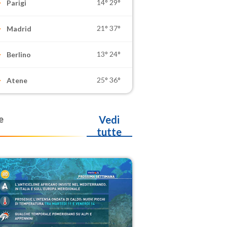
14°
29°
Parigi
21°
37°
Madrid
13°
24°
Berlino
25°
36°
Atene
e
Vedi
tutte