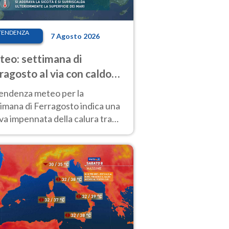
TENDENZA
7 Agosto 2026
eo: settimana di
ragosto al via con caldo
enso e qualche temporale
tendenza meteo per la
imana di Ferragosto indica una
a impennata della calura tra
 14 agosto, con nuovi rialzi
he al Nord.