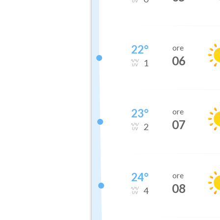
22
°
ore
06
1
23
°
ore
07
2
24
°
ore
08
4