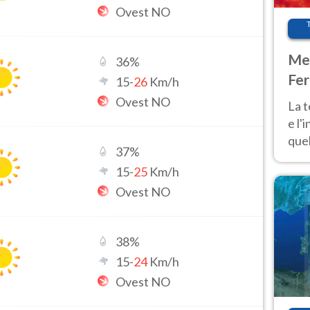
Ovest NO
Met
36
%
Fer
15
-
26
Km/h
pau
Ovest NO
La 
e l'
quel
37
%
Fer
15
-
25
Km/h
tem
Ovest NO
38
%
15
-
24
Km/h
Ovest NO