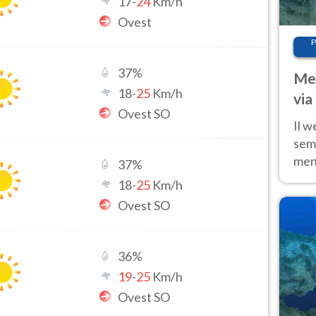
17
-
24
Km/h
Ovest
P
37
%
Met
18
-
25
Km/h
via
Ovest SO
cal
Il w
sem
ment
37
%
fino
18
-
25
Km/h
calo
Ovest SO
36
%
19
-
25
Km/h
Ovest SO