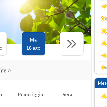
Ma
o
18 ago
iggio
Mete
o
Pomeriggio
Sera