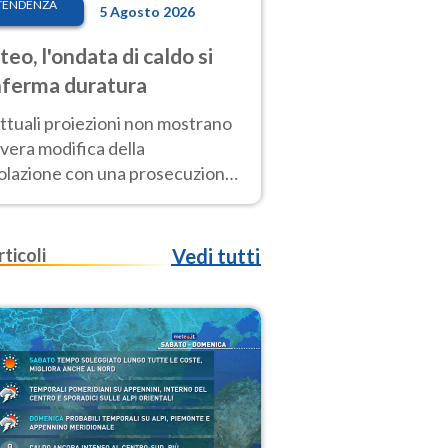
TENDENZA
5 Agosto 2026
eo, l'ondata di caldo si
ferma duratura
ttuali proiezioni non mostrano
vera modifica della
colazione con una prosecuzione
caldo fuori scala per molti
ni, compresa la settimana di
ragosto
rticoli
Vedi tutti