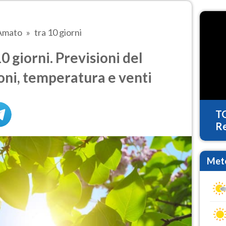
Amato
tra 10 giorni
 giorni. Previsioni del
oni, temperatura e venti
T
Re
Mete