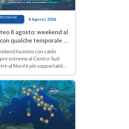
REVISIONE
8 Agosto 2026
eo 8 agosto: weekend al
 con qualche temporale e
do estremo al Centro-Sud
eekend ha inizio con caldo
pre estremo al Centro-Sud
re al Nord è più sopportabile
 a domenica 9. Temporali di
re sui rilievi.