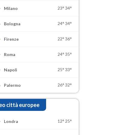
23°
34°
Milano
24°
34°
Bologna
22°
36°
Firenze
24°
35°
Roma
25°
33°
Napoli
26°
32°
Palermo
o città europee
12°
25°
Londra