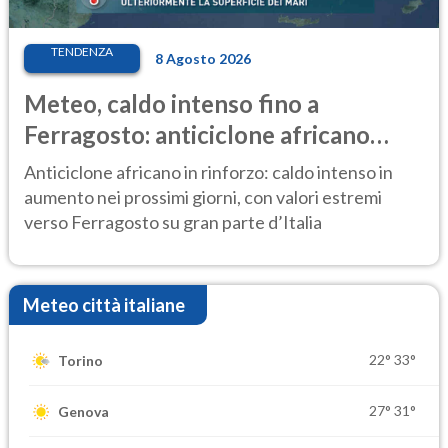
TENDENZA
8 Agosto 2026
Meteo, caldo intenso fino a
Ferragosto: anticiclone africano
ancora protagonista
Anticiclone africano in rinforzo: caldo intenso in
aumento nei prossimi giorni, con valori estremi
verso Ferragosto su gran parte d’Italia
Meteo città italiane
22°
33°
Torino
27°
31°
Genova