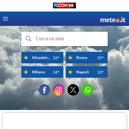
Altenkir...
Roma
26°
35°
Milano
Napoli
34°
33°