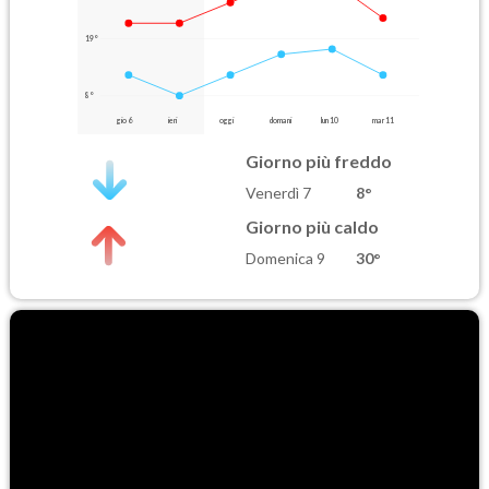
19°
8°
gio 6
ieri
oggi
domani
lun 10
mar 11
Giorno più freddo
Venerdì 7
8°
Giorno più caldo
Domenica 9
30°