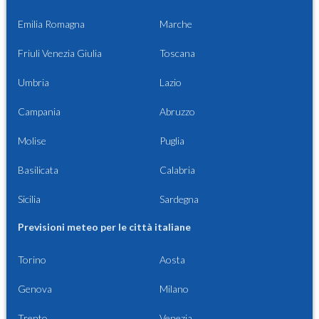
Emilia Romagna
Marche
Friuli Venezia Giulia
Toscana
Umbria
Lazio
Campania
Abruzzo
Molise
Puglia
Basilicata
Calabria
Sicilia
Sardegna
Previsioni meteo per le città italiane
Torino
Aosta
Genova
Milano
Trento
Venezia