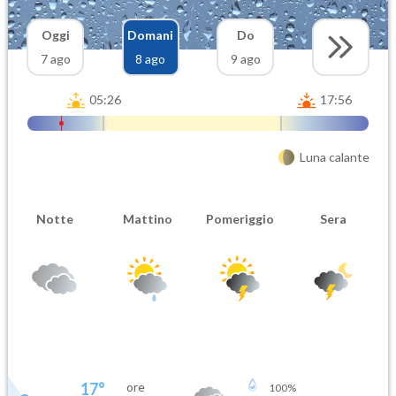
Oggi
Domani
Do
7 ago
8 ago
9 ago
05:26
17:56
Luna calante
Notte
Mattino
Pomeriggio
Sera
17
°
ore
100
%