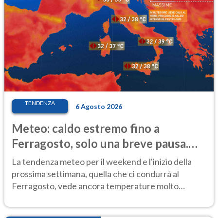
TENDENZA
6 Agosto 2026
Meteo: caldo estremo fino a
Ferragosto, solo una breve pausa.
Ecco dove
La tendenza meteo per il weekend e l'inizio della
prossima settimana, quella che ci condurrà al
Ferragosto, vede ancora temperature molto
elevate