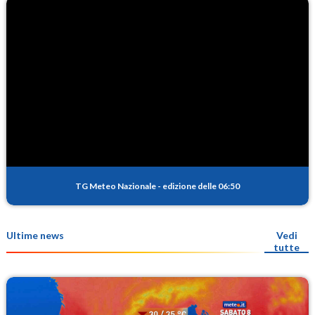
TG Meteo Nazionale
-
edizione delle 06:50
Ultime news
Vedi
tutte