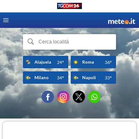
Alajuela
Roma
24°
36°
Milano
Napoli
34°
33°