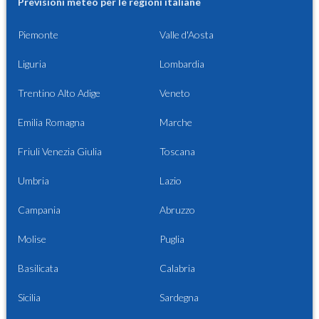
Previsioni meteo per le regioni italiane
Piemonte
Valle d'Aosta
Liguria
Lombardia
Trentino Alto Adige
Veneto
Emilia Romagna
Marche
Friuli Venezia Giulia
Toscana
Umbria
Lazio
Campania
Abruzzo
Molise
Puglia
Basilicata
Calabria
Sicilia
Sardegna