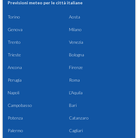
Previsioni meteo per le città italiane
Torino
Aosta
Genova
Milano
Trento
Venezia
Trieste
Bologna
Ancona
Firenze
Perugia
Roma
Napoli
L'Aquila
Campobasso
Bari
Potenza
Catanzaro
Palermo
Cagliari