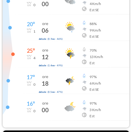
00
4
Km/h
0
Est SE
20
°
ore
88
%
06
9
Km/h
1
Est SE
debole
(
0.9mm
-
46
%)
25
°
ore
70
%
12
13
Km/h
4
Est
debole
(
1.4mm
-
49
%)
17
°
ore
97
%
18
6
Km/h
0
Est SE
debole
(
0.5mm
-
47
%)
16
°
ore
97
%
00
3
Km/h
0
Est