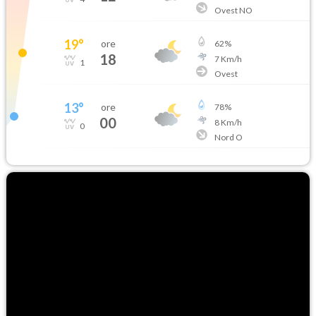
Ovest NO
19
°
ore
62
%
18
7
Km/h
1
Ovest
13
°
ore
78
%
00
8
Km/h
0
Nord O