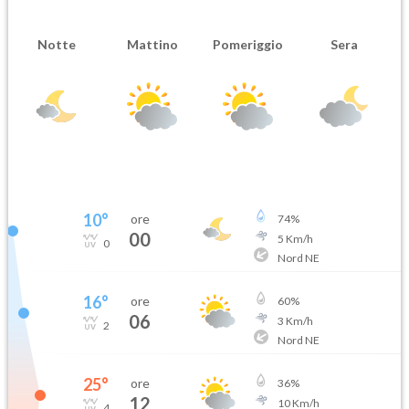
Notte
Mattino
Pomeriggio
Sera
10
°
ore
74
%
00
5
Km/h
0
Nord NE
16
°
ore
60
%
06
3
Km/h
2
Nord NE
25
°
ore
36
%
12
10
Km/h
4