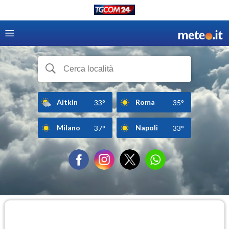
Aitkin
Roma
33°
35°
Milano
Napoli
37°
33°