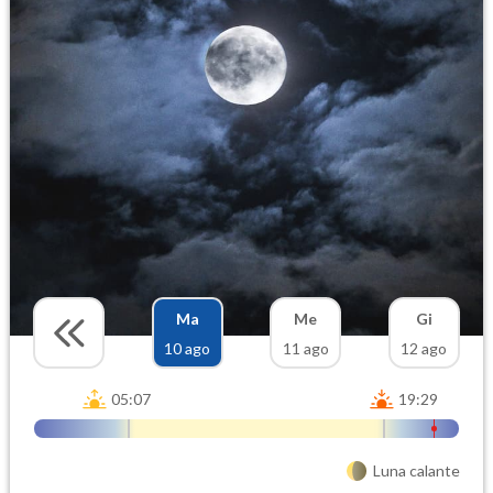
Ma
Me
Gi
10 ago
11 ago
12 ago
05:07
19:29
Luna calante