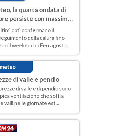
eo, la quarta ondata di
ore persiste con massime
pre molto elevate
ultimi dati confermano il
eguimento della calura fino
eno il weekend di Ferragosto,
 tendenza a una nuova
nsificazione prossima
imeteo
timana
ezze di valle e pendio
brezze di valle e di pendio sono
tipica ventilazione che soffia
le valli nelle giornate est...