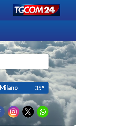
Milano
35°