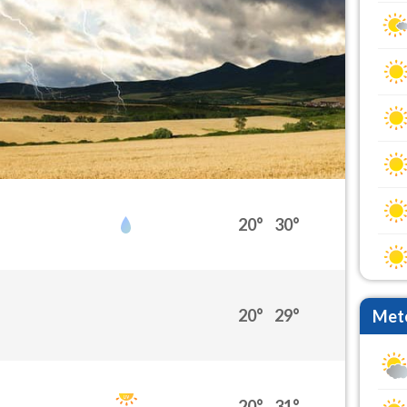
20°
30°
20°
29°
Mete
20°
31°