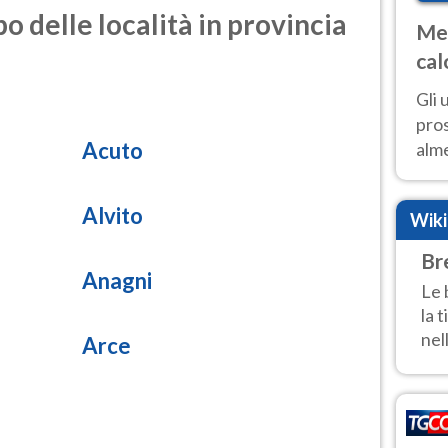
o delle località in provincia
Met
cal
sem
Gli 
pros
Acuto
alm
con
inte
Alvito
Wik
set
Br
Anagni
Le 
la 
nel
Arce