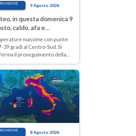
REVISIONE
9 Agosto 2026
eo, in questa domenica 9
sto, caldo, afa e
porali di calore
perature massime con punte
7-39 gradi al Centro-Sud. Si
ferma il proseguimento della
ra fino almeno a tutto il
kend di Ferragosto
REVISIONE
8 Agosto 2026