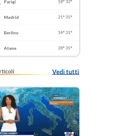
18°
32°
Parigi
21°
35°
Madrid
14°
31°
Berlino
28°
35°
Atene
rticoli
Vedi tutti