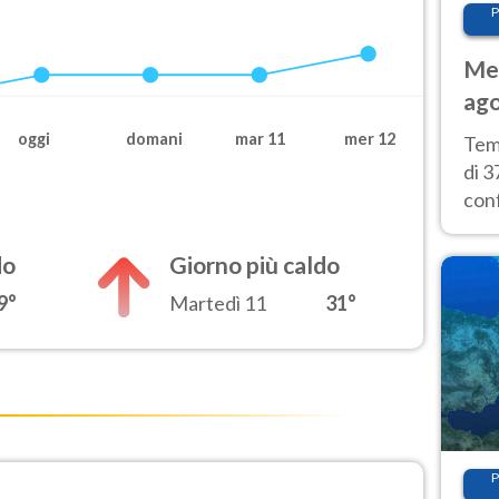
P
Met
ago
tem
oggi
domani
mar 11
mer 12
Tem
di 3
con
calu
wee
do
Giorno più caldo
9°
Martedì 11
31°
P