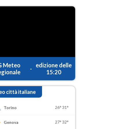
G Meteo
edizione delle
-
gionale
15:20
o città italiane
26°
31°
Torino
27°
32°
Genova