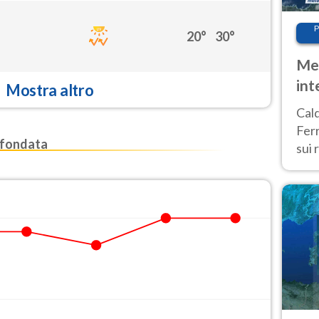
P
20°
30°
Met
int
Mostra altro
Tem
Cald
Ferr
fondata
sui 
pros
vers