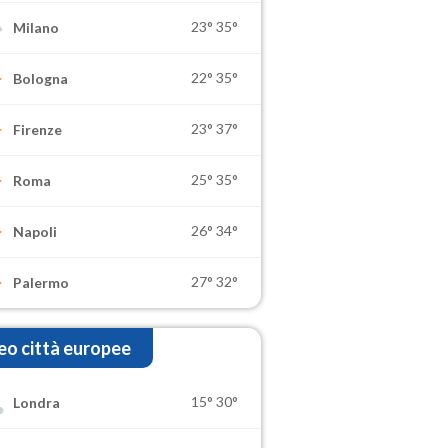
23°
35°
Milano
22°
35°
Bologna
23°
37°
Firenze
25°
35°
Roma
26°
34°
Napoli
27°
32°
Palermo
o città europee
15°
30°
Londra