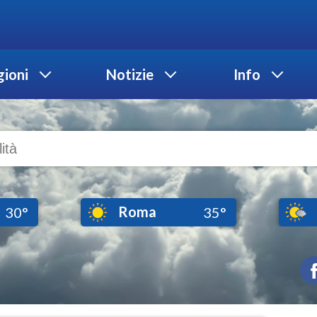
ioni
Notizie
Info
Roma
30°
35°