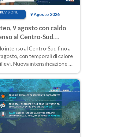
REVISIONE
9 Agosto 2026
eo, 9 agosto con caldo
enso al Centro-Sud.
porali sui rilievi
o intenso al Centro-Sud fino a
agosto, con temporali di calore
rilievi. Nuova intensificazione la
sima settimana, con valori
o i 40 °C.