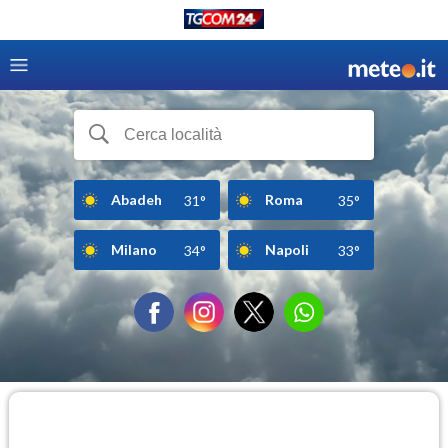
Abadeh
Roma
31°
35°
Milano
Napoli
34°
33°