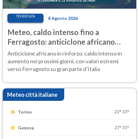
TENDENZA
8 Agosto 2026
Meteo, caldo intenso fino a
Ferragosto: anticiclone africano
ancora protagonista
Anticiclone africano in rinforzo: caldo intenso in
aumento nei prossimi giorni, con valori estremi
verso Ferragosto su gran parte d’Italia
Meteo città italiane
22°
33°
Torino
27°
31°
Genova