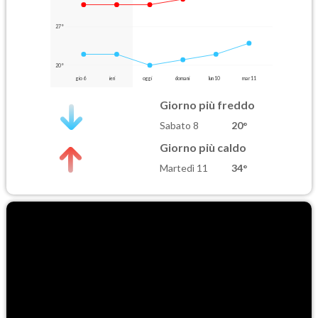
27°
20°
gio 6
ieri
oggi
domani
lun 10
mar 11
Giorno più freddo
Sabato 8
20°
Giorno più caldo
Martedì 11
34°