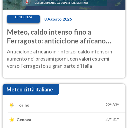
TENDENZA
8 Agosto 2026
Meteo, caldo intenso fino a
Ferragosto: anticiclone africano
ancora protagonista
Anticiclone africano in rinforzo: caldo intenso in
aumento nei prossimi giorni, con valori estremi
verso Ferragosto su gran parte d’Italia
Meteo città italiane
22°
33°
Torino
27°
31°
Genova