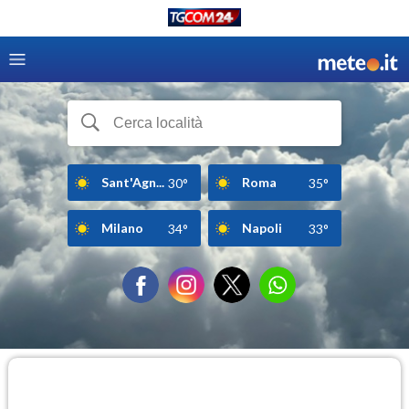
Sant'Agn...
Roma
30°
35°
Milano
Napoli
34°
33°