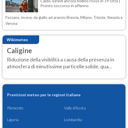
Caldo, lunedì ancora bollino rosso in 19 città |
Pronto soccorso in affanno
Passano, invece, da giallo ad arancio Brescia, Milano, Trieste, Venezia e
Verona
Wikimeteo
Caligine
Riduzione della visibilità a causa della presenza in
atmosfera di minutissime particelle solide, qua...
Previsioni meteo per le regioni italiane
Piemonte
Valle d'Aosta
Liguria
Lombardia