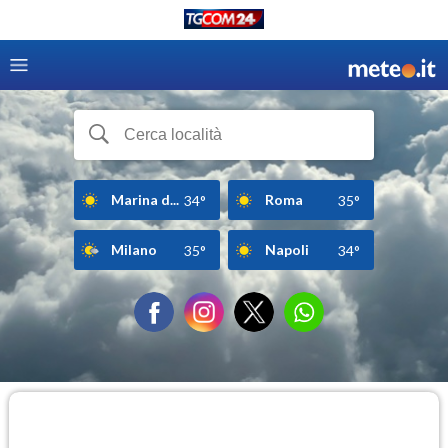
Marina d...
Roma
34°
35°
Milano
Napoli
35°
34°