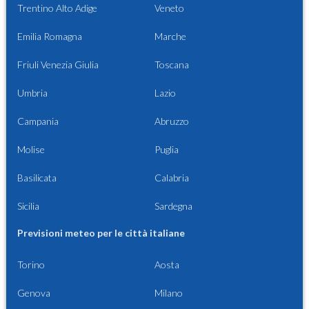
Trentino Alto Adige
Veneto
Emilia Romagna
Marche
Friuli Venezia Giulia
Toscana
Umbria
Lazio
Campania
Abruzzo
Molise
Puglia
Basilicata
Calabria
Sicilia
Sardegna
Previsioni meteo per le città italiane
Torino
Aosta
Genova
Milano