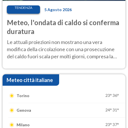
TENDENZA
5 Agosto 2026
Meteo, l'ondata di caldo si conferma
duratura
Le attuali proiezioni non mostrano una vera
modifica della circolazione con una prosecuzione
del caldo fuori scala per molti giorni, compresa la
settimana di Ferragosto
Meteo città italiane
23°
36°
Torino
24°
31°
Genova
23°
37°
Milano