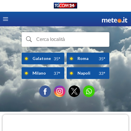
Galatone
Roma
35°
35°
Milano
Napoli
37°
33°