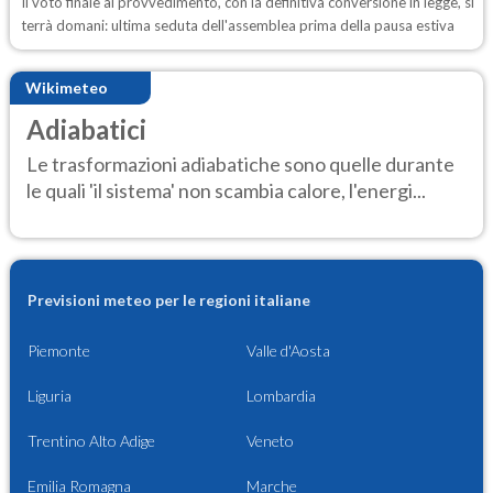
Il voto finale al provvedimento, con la definitiva conversione in legge, si
terrà domani: ultima seduta dell'assemblea prima della pausa estiva
Wikimeteo
Adiabatici
Le trasformazioni adiabatiche sono quelle durante
le quali 'il sistema' non scambia calore, l'energi...
Previsioni meteo per le regioni italiane
Piemonte
Valle d'Aosta
Liguria
Lombardia
Trentino Alto Adige
Veneto
Emilia Romagna
Marche