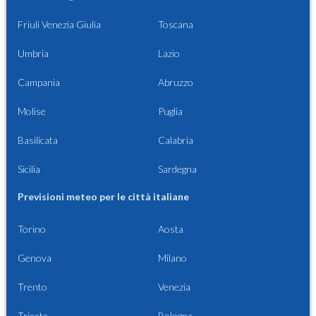
Friuli Venezia Giulia
Toscana
Umbria
Lazio
Campania
Abruzzo
Molise
Puglia
Basilicata
Calabria
Sicilia
Sardegna
Previsioni meteo per le città italiane
Torino
Aosta
Genova
Milano
Trento
Venezia
Trieste
Bologna