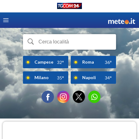
Campese
Roma
32°
36°
Milano
Napoli
35°
34°