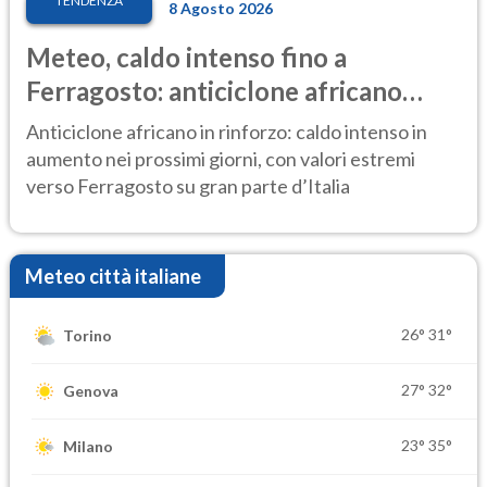
TENDENZA
8 Agosto 2026
Meteo, caldo intenso fino a
Ferragosto: anticiclone africano
ancora protagonista
Anticiclone africano in rinforzo: caldo intenso in
aumento nei prossimi giorni, con valori estremi
verso Ferragosto su gran parte d’Italia
Meteo città italiane
26°
31°
Torino
27°
32°
Genova
23°
35°
Milano