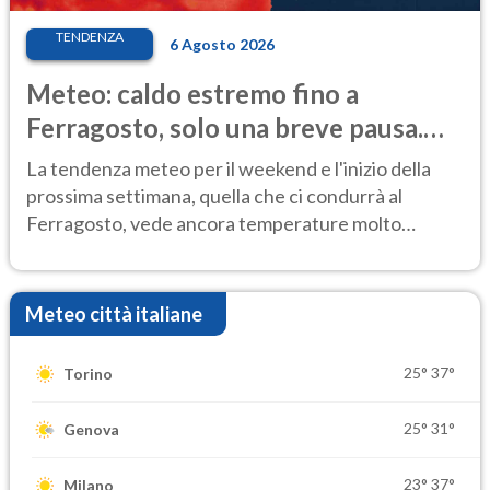
TENDENZA
6 Agosto 2026
Meteo: caldo estremo fino a
Ferragosto, solo una breve pausa.
Ecco dove
La tendenza meteo per il weekend e l'inizio della
prossima settimana, quella che ci condurrà al
Ferragosto, vede ancora temperature molto
elevate
Meteo città italiane
25°
37°
Torino
25°
31°
Genova
23°
37°
Milano