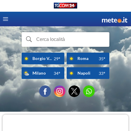
Borgio V...
Roma
29°
35°
Milano
Napoli
34°
33°