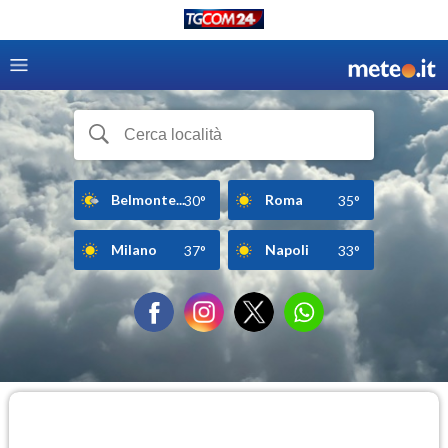
Belmonte...
Roma
30°
35°
Milano
Napoli
37°
33°