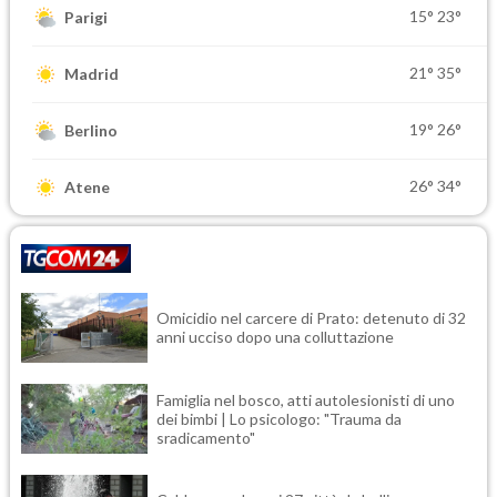
15°
23°
Parigi
21°
35°
Madrid
19°
26°
Berlino
26°
34°
Atene
Omicidio nel carcere di Prato: detenuto di 32
anni ucciso dopo una colluttazione
Famiglia nel bosco, atti autolesionisti di uno
dei bimbi | Lo psicologo: "Trauma da
sradicamento"