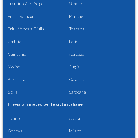
Trentino Alto Adige
Veneto
Emilia Romagna
Marche
Friuli Venezia Giulia
Toscana
Umbria
Lazio
Campania
Abruzzo
Molise
Puglia
Basilicata
Calabria
Sicilia
Sardegna
Previsioni meteo per le città italiane
Torino
Aosta
Genova
Milano