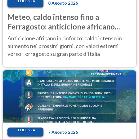
TENDENZA
8 Agosto 2026
Meteo, caldo intenso fino a
Ferragosto: anticiclone africano
ancora protagonista
Anticiclone africano in rinforzo: caldo intenso in
aumento nei prossimi giorni, con valori estremi
verso Ferragosto su gran parte d’Italia
TENDENZA
7 Agosto 2026