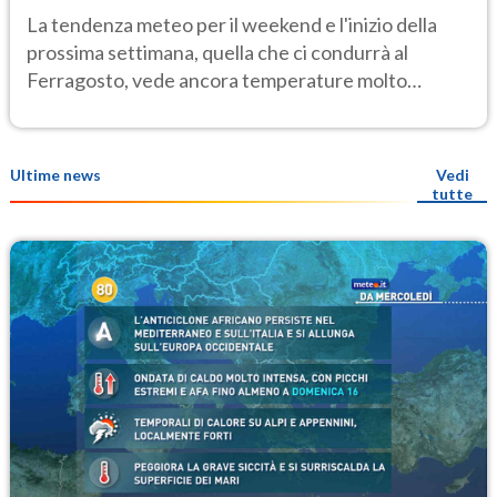
Ecco dove
La tendenza meteo per il weekend e l'inizio della
prossima settimana, quella che ci condurrà al
Ferragosto, vede ancora temperature molto
elevate
Ultime news
Vedi
tutte