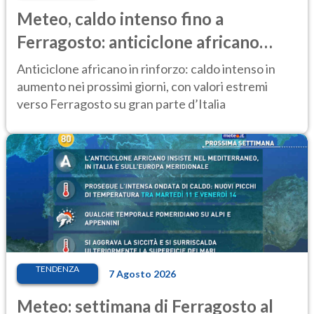
Meteo, caldo intenso fino a
Ferragosto: anticiclone africano
ancora protagonista
Anticiclone africano in rinforzo: caldo intenso in
aumento nei prossimi giorni, con valori estremi
verso Ferragosto su gran parte d’Italia
TENDENZA
7 Agosto 2026
Meteo: settimana di Ferragosto al