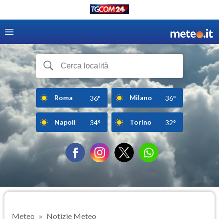
Roma
Milano
36°
36°
Napoli
Torino
34°
32°
Meteo
Notizie Meteo