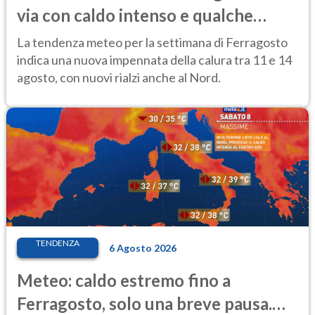
via con caldo intenso e qualche
temporale
La tendenza meteo per la settimana di Ferragosto
indica una nuova impennata della calura tra 11 e 14
agosto, con nuovi rialzi anche al Nord.
TENDENZA
6 Agosto 2026
Meteo: caldo estremo fino a
Ferragosto, solo una breve pausa.