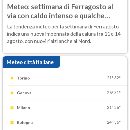
Meteo: settimana di Ferragosto al
via con caldo intenso e qualche
temporale
La tendenza meteo per la settimana di Ferragosto
indica una nuova impennata della calura tra 11 e 14
agosto, con nuovi rialzi anche al Nord.
Meteo città italiane
21°
32°
Torino
26°
31°
Genova
21°
36°
Milano
24°
36°
Bologna