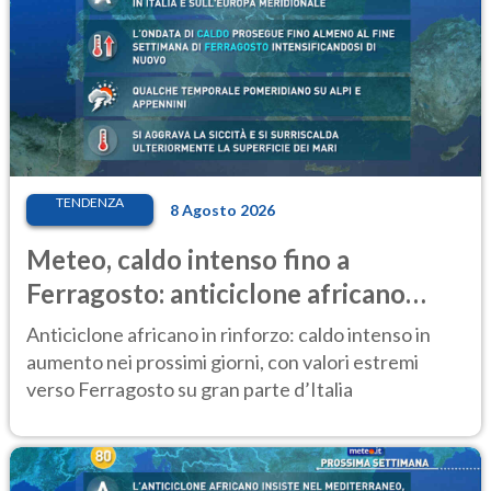
TENDENZA
8 Agosto 2026
Meteo, caldo intenso fino a
Ferragosto: anticiclone africano
ancora protagonista
Anticiclone africano in rinforzo: caldo intenso in
aumento nei prossimi giorni, con valori estremi
verso Ferragosto su gran parte d’Italia