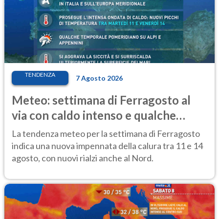
TENDENZA
7 Agosto 2026
Meteo: settimana di Ferragosto al
via con caldo intenso e qualche
temporale
La tendenza meteo per la settimana di Ferragosto
indica una nuova impennata della calura tra 11 e 14
agosto, con nuovi rialzi anche al Nord.