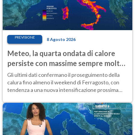
PREVISIONE
8 Agosto 2026
Meteo, la quarta ondata di calore
persiste con massime sempre molto
elevate
Gli ultimi dati confermano il proseguimento della
calura fino almeno il weekend di Ferragosto, con
tendenza a una nuova intensificazione prossima
settimana