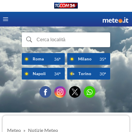
Roma
Milano
36°
35°
Napoli
Torino
34°
30°
Meteo
Notizie Meteo