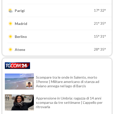
17°
32°
Parigi
21°
35°
Madrid
15°
31°
Berlino
28°
35°
Atene
Scompare tra le onde in Salento, morto
19enne | Militare americano di stanza ad
Aviano annega nel lago di Barcis
Apprensione in Umbria: ragazza di 14 anni
scomparsa da tre settimane | L'appello per
ritrovarla