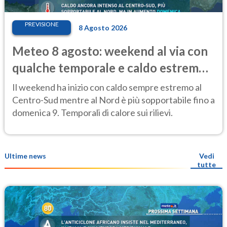
PREVISIONE
8 Agosto 2026
Meteo 8 agosto: weekend al via con
qualche temporale e caldo estremo
al Centro-Sud
Il weekend ha inizio con caldo sempre estremo al
Centro-Sud mentre al Nord è più sopportabile fino a
domenica 9. Temporali di calore sui rilievi.
Ultime news
Vedi
tutte