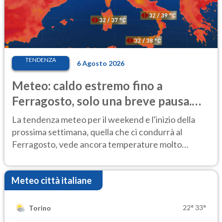
TENDENZA
6 Agosto 2026
Meteo: caldo estremo fino a
Ferragosto, solo una breve pausa.
Ecco dove
La tendenza meteo per il weekend e l'inizio della
prossima settimana, quella che ci condurrà al
Ferragosto, vede ancora temperature molto
elevate
Meteo città italiane
22°
33°
Torino