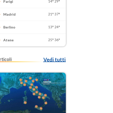
14°
29°
Parigi
21°
37°
Madrid
13°
24°
Berlino
25°
36°
Atene
rticoli
Vedi tutti