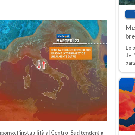
P
Met
bre
Nor
Le p
dell
parz
al 
40 g
giorno, l’
instabilità al Centro-Sud
tenderà a