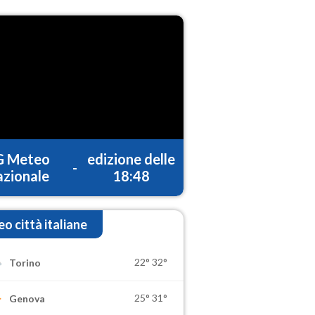
G Meteo
edizione delle
-
zionale
18:48
o città italiane
22°
32°
Torino
25°
31°
Genova