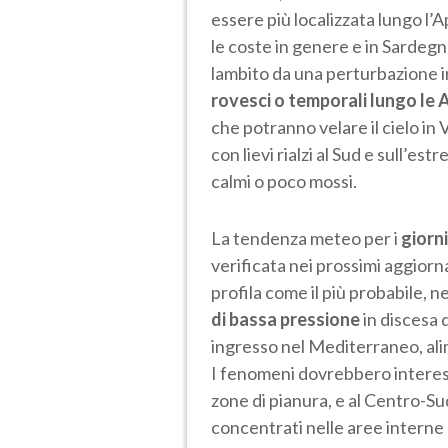
essere più localizzata lungo l’A
le coste in genere e in Sardegn
lambito da una perturbazione in 
rovesci o temporali lungo le 
che potranno velare il cielo in
con lievi rialzi al Sud e sull’
calmi o poco mossi.
La tendenza meteo per i
giorni
verificata nei prossimi aggior
profila come il più probabile, n
di bassa pressione
in discesa 
ingresso nel Mediterraneo, ali
I fenomeni dovrebbero interess
zone di pianura, e al Centro-
concentrati nelle aree intern