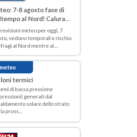
eo: 7-8 agosto fase di
tempo al Nord! Calura
o a Ferragosto
revisioni meteo per oggi, 7
to, vedono temporali e rischio
fragi al Nord mentre al
tro-Sud sole e caldo sempre
to intenso.
imeteo
cloni termici
temi di bassa pressione
pressioni) generati dal
caldamento solare dello strato
ia pross...