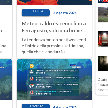
TENDENZA
6 Agosto 2026
Meteo: caldo estremo fino a
o
Ferragosto, solo una breve
pausa. Ecco dove
La tendenza meteo per il weekend
 una
e l'inizio della prossima settimana,
ra
quella che ci condurrà al
Ferragosto, vede ancora
temperature molto elevate
Quattro
indagin
sospett
TENDENZA
4 Agosto 2026