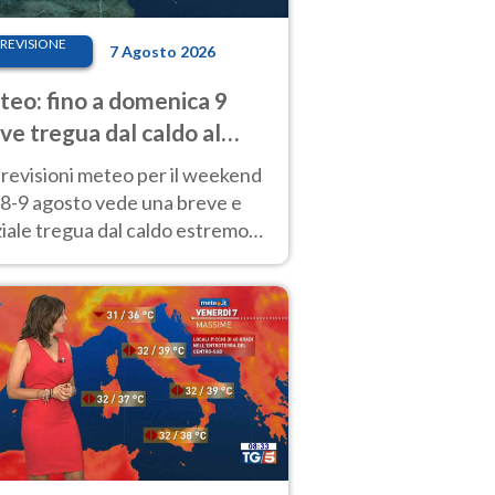
REVISIONE
7 Agosto 2026
eo: fino a domenica 9
ve tregua dal caldo al
d! Altrove calura e afa
revisioni meteo per il weekend
'8-9 agosto vede una breve e
iale tregua dal caldo estremo
Nord mentre altrove persistono
radi.