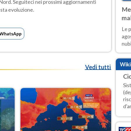
al Nord. Seguiteci nei prossimi aggiornamenti
Met
sta evoluzione.
mal
fin
Le p
WhatsApp
agos
nubi
Cen
mol
Wik
Vedi tutti
Ci
Sis
(de
ris
d'ar