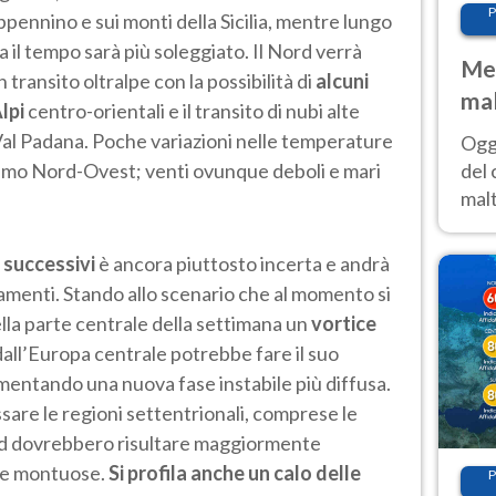
P
ppennino e sui monti della Sicilia, mentre lungo
a il tempo sarà più soleggiato. Il Nord verrà
Met
transito oltralpe con la possibilità di
alcuni
mal
Alpi
centro-orientali e il transito di nubi alte
nub
 Val Padana. Poche variazioni nelle temperature
Oggi
es
del 
estremo Nord-Ovest; venti ovunque deboli e mari
malt
estr
prev
 successivi
è ancora piuttosto incerta e andrà
namenti. Stando allo scenario che al momento si
ella parte centrale della settimana un
vortice
dall’Europa centrale potrebbe fare il suo
mentando una nuova fase instabile più diffusa.
are le regioni settentrionali, comprese le
Sud dovrebbero risultare maggiormente
e e montuose.
Si profila anche un calo delle
P