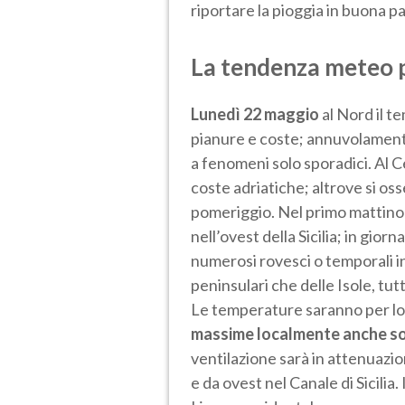
riportare la pioggia in buona p
La tendenza meteo p
Lunedì 22 maggio
al Nord il t
pianure e coste; annuvolamenti
a fenomeni solo sporadici. Al 
coste adriatiche; altrove si oss
pomeriggio. Nel primo mattin
nell’ovest della Sicilia; in giorn
numerosi rovesci o temporali in
peninsulari che delle Isole, tu
Le temperature saranno per lo p
massime localmente anche sop
ventilazione sarà in attenuazio
e da ovest nel Canale di Sicilia.