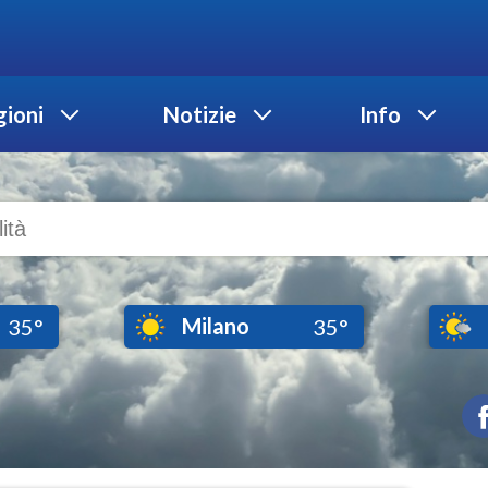
ioni
Notizie
Info
Milano
35°
35°