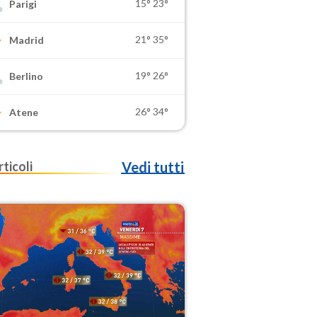
15°
23°
Parigi
21°
35°
Madrid
19°
26°
Berlino
26°
34°
Atene
rticoli
Vedi tutti