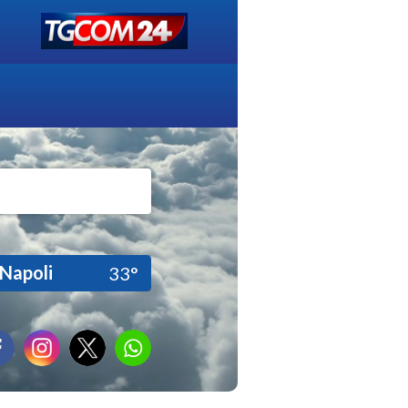
Napoli
33°