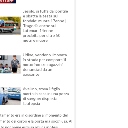
Jesolo, si tuffa dal pontile
e sbatte la testa sul
fondale: muore 17enne |
Tragedia anche sul
Latemar: 14enne
precipita per oltre 50
metri e muore
Udine, vendono limonata
in strada per comprarsi il
motorino: tre ragazzini
denunciati da un
passante
Avellino, trova il figlio
morto in casa in una pozza
di sangue: disposta
l'autopsia
rtamento era in disordine al momento del
mento del corpo e la porta era socchiusa. Al
o non viene esclusa alcuna ipotesi