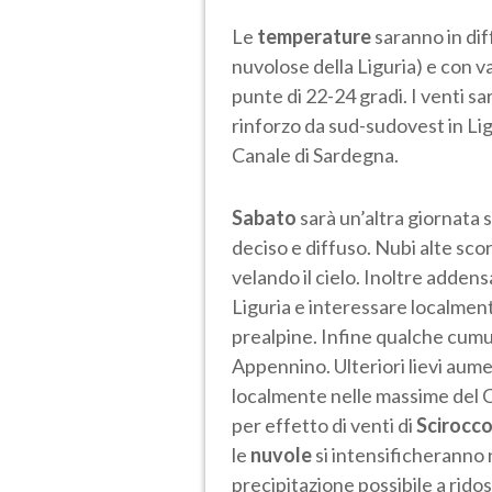
Le
temperature
saranno in diff
nuvolose della Liguria) e con va
punte di 22-24 gradi. I venti s
rinforzo da sud-sudovest in Lig
Canale di Sardegna.
Sabato
sarà un’altra giornata
deciso e diffuso. Nubi alte scor
velando il cielo. Inoltre adden
Liguria e interessare localment
prealpine. Infine qualche cumu
Appennino. Ulteriori lievi aume
localmente nelle massime del 
per effetto di venti di
Scirocc
le
nuvole
si intensificheranno
precipitazione possibile a rido