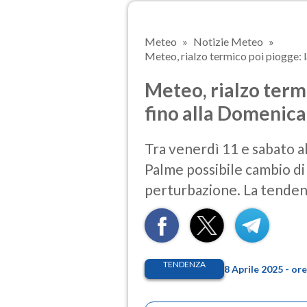
Meteo
Notizie Meteo
Meteo, rialzo termico poi piogge: l
Meteo, rialzo term
fino alla Domenica
Tra venerdì 11 e sabato a
Palme possibile cambio di
perturbazione. La tende
TENDENZA
8 Aprile 2025 - or