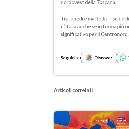
nordovest della Toscana.
Tra lunedì e martedì il rischio
d’Italia anche se in forma più o
significativo per il Centronord.
Seguici su
Discover
Articoli correlati