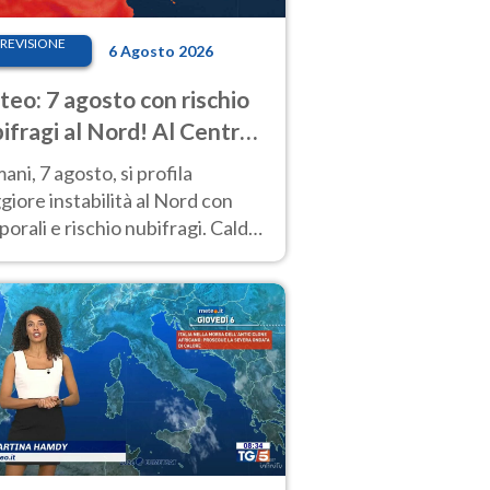
REVISIONE
6 Agosto 2026
eo: 7 agosto con rischio
ifragi al Nord! Al Centro-
 caldo estremo
ni, 7 agosto, si profila
iore instabilità al Nord con
orali e rischio nubifragi. Caldo
pre estremo al Centro-Sud. Le
isioni.