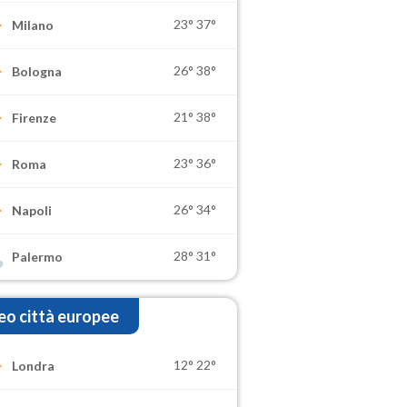
23°
37°
Milano
26°
38°
Bologna
21°
38°
Firenze
23°
36°
Roma
26°
34°
Napoli
28°
31°
Palermo
o città europee
12°
22°
Londra