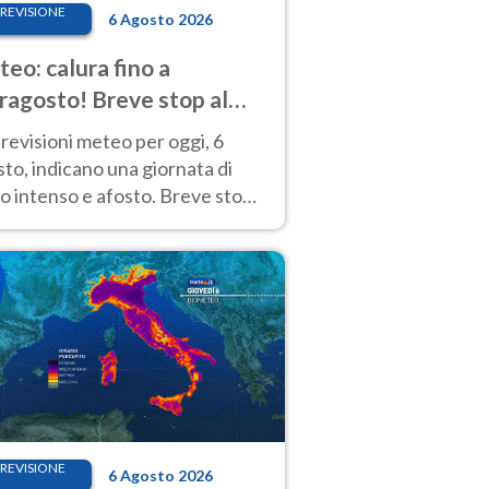
REVISIONE
6 Agosto 2026
eo: calura fino a
ragosto! Breve stop al
d tra 7 e 9 agosto
revisioni meteo per oggi, 6
to, indicano una giornata di
o intenso e afosto. Breve stop
Anticiclone solo sulle regioni del
d.
REVISIONE
6 Agosto 2026