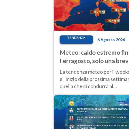
TENDENZA
6 Agosto 2026
Meteo: caldo estremo fin
Ferragosto, solo una bre
pausa. Ecco dove
La tendenza meteo per il wee
e l'inizio della prossima settima
quella che ci condurrà al
Ferragosto, vede ancora
temperature molto elevate