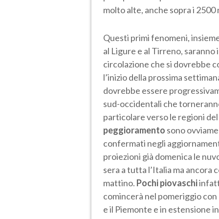
molto alte, anche sopra i 2500 
Questi primi fenomeni, insiem
al Ligure e al Tirreno, saranno 
circolazione che si dovrebbe c
l’inizio della prossima settiman
dovrebbe essere progressivame
sud-occidentali che torneranno a
particolare verso le regioni de
peggioramento
sono ovviament
confermati negli aggiornamenti 
proiezioni già domenica le nu
sera a tutta l’Italia ma ancora 
mattino.
Pochi piovaschi
infat
comincerà nel pomeriggio con p
e il Piemonte e in estensione in