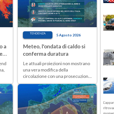
TENDENZA
5 Agosto 2026
o a
Meteo, l'ondata di caldo si
ve
conferma duratura
kend
Le attuali proiezioni non mostrano
na,
una vera modifica della
circolazione con una prosecuzione
del caldo fuori scala per molti
giorni, compresa la settimana di
Ferragosto
L'appa
ritrova
moment