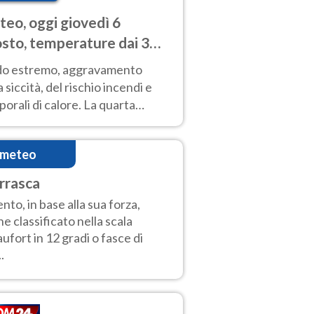
eo, oggi giovedì 6
sto, temperature dai 33
40 gradi
do estremo, aggravamento
a siccità, del rischio incendi e
orali di calore. La quarta
nsa ondata di calore non dà
gua e durerà fino Ferragosto
imeteo
rrasca
vento, in base alla sua forza,
ne classificato nella scala
ufort in 12 gradi o fasce di
..