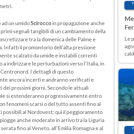
P
metri.
Met
e ad un umido
Scirocco
in propagazione anche
Fer
i primi segnali tangibili di un cambiamento della
Nor
Le p
oncretizzare tra la domenica delle Palme e
agos
a. Infatti il promontorio dell’alta pressione
cald
nte scalzato da umide e instabili correnti
all'
 indirizzare le perturbazioni verso l’Italia, in
Nor
l Centronord. I dettagli di questo
e ancora incerti e andranno verificati e
dei prossimi giorni. Secondo le attuali
vole si estenderanno progressivamente entro
con fenomeni scarsi o del tutto assenti fino al
ti possibili al Nordovest; qui il peggioramento
iogge anche moderate in arrivo tra la Liguria
 serata fino al Veneto, all’Emilia Romagna e al
P