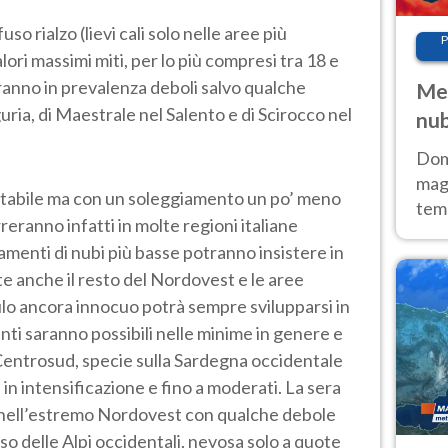
uso rialzo (lievi cali solo nelle aree più
P
lori massimi miti, per lo più compresi tra 18 e
aranno in prevalenza deboli salvo qualche
Met
uria, di Maestrale nel Salento e di Scirocco nel
nub
Sud
Doma
magg
 stabile ma con un soleggiamento un po’ meno
temp
reranno infatti in molte regioni italiane
sem
samenti di nubi più basse potranno insistere in
prev
e anche il resto del Nordovest e le aree
lo ancora innocuo potrà sempre svilupparsi in
nti saranno possibili nelle minime in genere e
Centrosud, specie sulla Sardegna occidentale
o
in intensificazione e fino a moderati. La sera
 nell’estremo Nordovest con qualche debole
sso delle Alpi occidentali, nevosa solo a quote