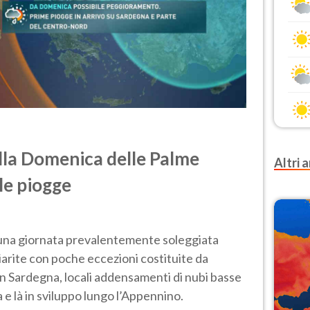
lla Domenica delle Palme
Altri a
lle piogge
una giornata prevalentemente soleggiata
hiarite con poche eccezioni costituite da
 in Sardegna, locali addensamenti di nubi basse
 e là in sviluppo lungo l’Appennino.