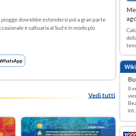
Met
ago
 di piogge dovrebbe estendersi poi a gran parte
ai 
ccasionale e saltuaria al Sud e in modo più
Cal
dell
temp
inte
tre
WhatsApp
Wik
Bu
Il 
Vedi tutti
vie
Bea
int.