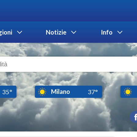
ioni
Notizie
Info
Milano
35°
37°