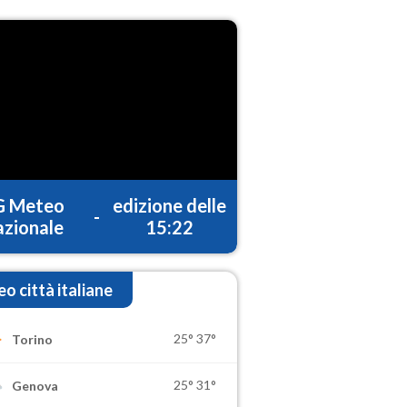
G Meteo
edizione delle
-
zionale
15:22
o città italiane
25°
37°
Torino
25°
31°
Genova