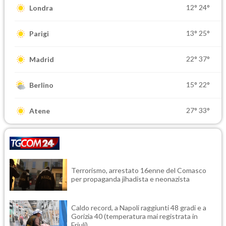
12°
24°
Londra
13°
25°
Parigi
22°
37°
Madrid
15°
22°
Berlino
27°
33°
Atene
Terrorismo, arrestato 16enne del Comasco
per propaganda jihadista e neonazista
Caldo record, a Napoli raggiunti 48 gradi e a
Gorizia 40 (temperatura mai registrata in
Friuli)