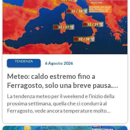
TENDENZA
6 Agosto 2026
Meteo: caldo estremo fino a
Ferragosto, solo una breve pausa.
Ecco dove
La tendenza meteo per il weekend e l'inizio della
prossima settimana, quella che ci condurrà al
Ferragosto, vede ancora temperature molto
elevate