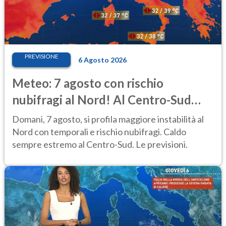
PREVISIONE
6 Agosto 2026
Meteo: 7 agosto con rischio
nubifragi al Nord! Al Centro-Sud
caldo estremo
Domani, 7 agosto, si profila maggiore instabilità al
Nord con temporali e rischio nubifragi. Caldo
sempre estremo al Centro-Sud. Le previsioni.