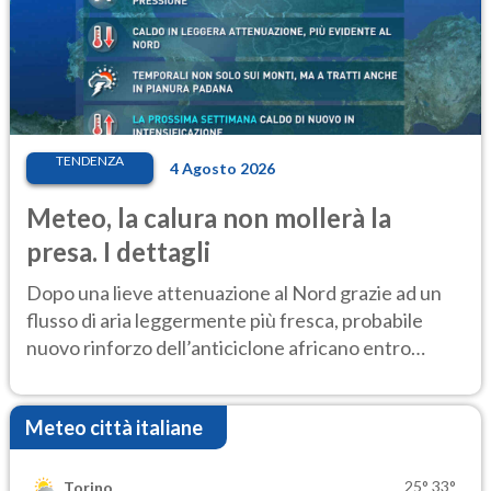
TENDENZA
4 Agosto 2026
Meteo, la calura non mollerà la
presa. I dettagli
Dopo una lieve attenuazione al Nord grazie ad un
flusso di aria leggermente più fresca, probabile
nuovo rinforzo dell’anticiclone africano entro
Ferragosto
Meteo città italiane
25°
33°
Torino