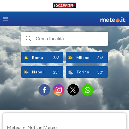
Roma
Milano
36°
34°
Napoli
Torino
33°
30°
Meteo
Notizie Meteo