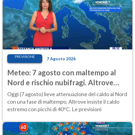
PREVISIONE
7 Agosto 2026
Meteo: 7 agosto con maltempo al
Nord e rischio nubifragi. Altrove
caldo estremo
Oggi (7 agosto) lieve attenuazione del caldo al Nord
con una fase di maltempo. Altrove insiste il caldo
estremo con picchi di 40°C. Le previsioni