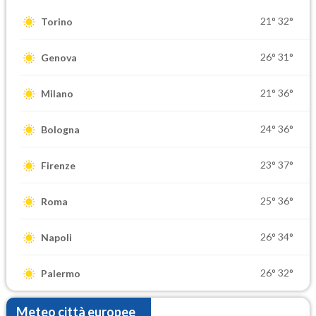
21°
32°
Torino
26°
31°
Genova
21°
36°
Milano
24°
36°
Bologna
23°
37°
Firenze
25°
36°
Roma
26°
34°
Napoli
26°
32°
Palermo
Meteo città europee