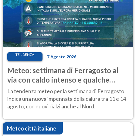
TENDENZA
7 Agosto 2026
Meteo: settimana di Ferragosto al
via con caldo intenso e qualche
temporale
La tendenza meteo per la settimana di Ferragosto
indica una nuova impennata della calura tra 11 e 14
agosto, con nuovi rialzi anche al Nord.
Meteo città italiane