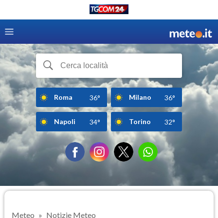
Roma
Milano
36°
36°
Napoli
Torino
34°
32°
Meteo
Notizie Meteo