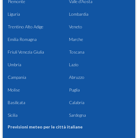
Piemonte
Valle d'Aosta
Liguria
Lombardia
Trentino Alto Adige
Veneto
Emilia Romagna
Marche
Friuli Venezia Giulia
Toscana
Umbria
Lazio
Campania
Abruzzo
Molise
Puglia
Basilicata
Calabria
Sicilia
Sardegna
Previsioni meteo per le città italiane