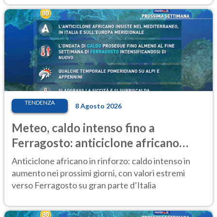
TENDENZA
8 Agosto 2026
Meteo, caldo intenso fino a
Ferragosto: anticiclone africano
ancora protagonista
Anticiclone africano in rinforzo: caldo intenso in
aumento nei prossimi giorni, con valori estremi
verso Ferragosto su gran parte d’Italia