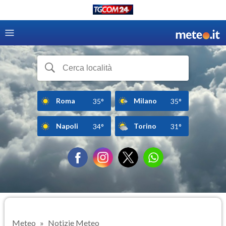
Roma
Milano
35°
35°
Napoli
Torino
34°
31°
Meteo
Notizie Meteo