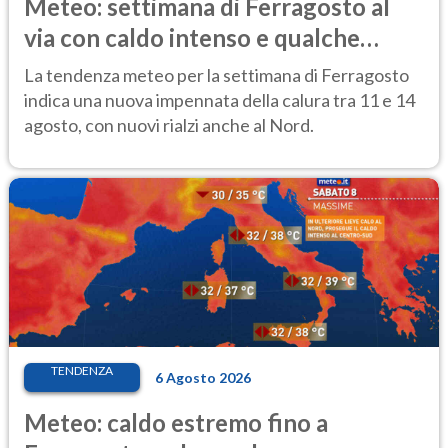
Meteo: settimana di Ferragosto al
via con caldo intenso e qualche
temporale
La tendenza meteo per la settimana di Ferragosto
indica una nuova impennata della calura tra 11 e 14
agosto, con nuovi rialzi anche al Nord.
TENDENZA
6 Agosto 2026
Meteo: caldo estremo fino a