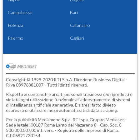
Campobasso
Bari
Potenza
Catanzaro
Palermo
Cagliari
Copyright © 1999-2020 RTI S.p.A. Direzione Business Digital -
P.Iva 03976881007 - Tutti i diritti riservati.
Rispetto ai contenuti e ai dati personali trasmessi e/o riprodotti è
vietata ogni utilizzazione funzionale all'addestramento di sistemi
di intelligenza artificiale generativa. È altresì fatto divieto
espresso di utilizzare mezzi automatizzati di data scraping.
Per la pubblicità
Mediamond S.p.a.
RTI spa, Gruppo Mediaset -
Sede legale: 00187 Roma Largo del Nazareno 8 - Cap. Soc. €
500.000.007,00 int. vers. - Registro delle Imprese di Roma,
C.F.06921720154