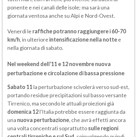
ponente e nei canali delle isole; ma sarà una
giornata ventosa anche su Alpi e Nord-Ovest.
Venerdì le
raffiche potranno raggiungere i 60-70
km/h
, in ulteriore
intensificazione nella notte
e
nella giornata di sabato.
Nel weekend dell'11 e 12 novembre nuova
perturbazione e circolazione di bassa pressione
Sabato 11
la perturbazione scivolerà verso sud-est,
portando residue precipitazioni sul basso versante
Tirrenico, ma secondo le attuali proiezioni già
domenica 12
l'Italia potrebbe essere raggiunta da
una
nuova perturbazione
, che avrà effetti ancora
una volta concentrati soprattutto
sulle regioni
centrali tirreniche e sul Sud
, coinvolgendo quindi