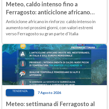
Meteo, caldo intenso fino a
Ferragosto: anticiclone africano
ancora protagonista
Anticiclone africano in rinforzo: caldo intenso in
aumento nei prossimi giorni, con valori estremi
verso Ferragosto su gran parte d’Italia
TENDENZA
7 Agosto 2026
Meteo: settimana di Ferragosto al