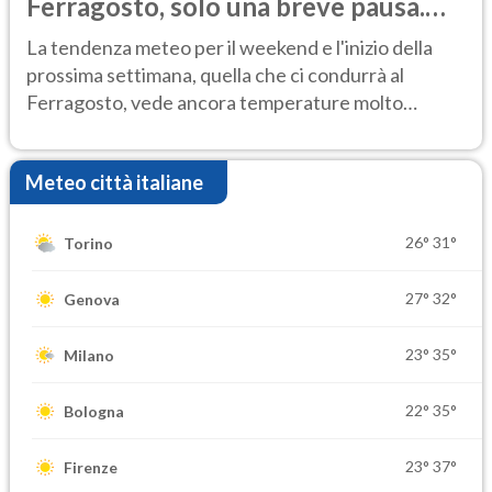
Ferragosto, solo una breve pausa.
Ecco dove
La tendenza meteo per il weekend e l'inizio della
prossima settimana, quella che ci condurrà al
Ferragosto, vede ancora temperature molto
elevate
Meteo città italiane
26°
31°
Torino
27°
32°
Genova
23°
35°
Milano
22°
35°
Bologna
23°
37°
Firenze