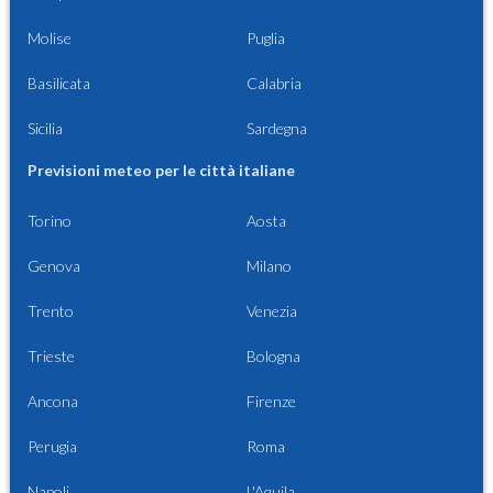
Molise
Puglia
Basilicata
Calabria
Sicilia
Sardegna
Previsioni meteo per le città italiane
Torino
Aosta
Genova
Milano
Trento
Venezia
Trieste
Bologna
Ancona
Firenze
Perugia
Roma
Napoli
L'Aquila