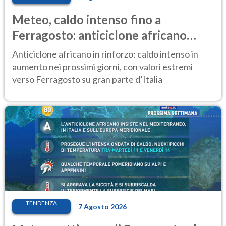
Meteo, caldo intenso fino a
Ferragosto: anticiclone africano
ancora protagonista
Anticiclone africano in rinforzo: caldo intenso in
aumento nei prossimi giorni, con valori estremi
verso Ferragosto su gran parte d’Italia
TENDENZA
7 Agosto 2026