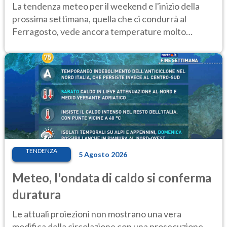
Ecco dove
La tendenza meteo per il weekend e l'inizio della
prossima settimana, quella che ci condurrà al
Ferragosto, vede ancora temperature molto
elevate
TENDENZA
5 Agosto 2026
Meteo, l'ondata di caldo si conferma
duratura
Le attuali proiezioni non mostrano una vera
modifica della circolazione con una prosecuzione