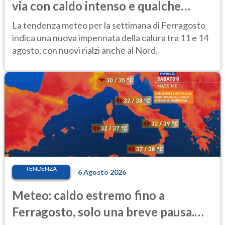
via con caldo intenso e qualche
temporale
La tendenza meteo per la settimana di Ferragosto
indica una nuova impennata della calura tra 11 e 14
agosto, con nuovi rialzi anche al Nord.
TENDENZA
6 Agosto 2026
Meteo: caldo estremo fino a
Ferragosto, solo una breve pausa.