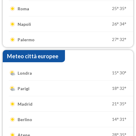
25°
35°
Roma
26°
34°
Napoli
27°
32°
Palermo
Meteo città europee
15°
30°
Londra
18°
32°
Parigi
21°
35°
Madrid
14°
31°
Berlino
28°
35°
Atene