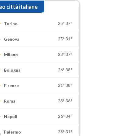
o città italiane
25°
37°
Torino
25°
31°
Genova
23°
37°
Milano
26°
38°
Bologna
21°
38°
Firenze
23°
36°
Roma
26°
34°
Napoli
28°
31°
Palermo