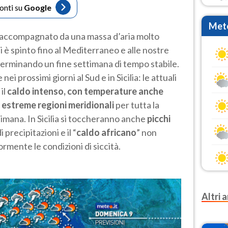
fonti su
Google
Mete
 accompagnato da una massa d’aria molto
si è spinto fino al Mediterraneo e alle nostre
terminando un fine settimana di tempo stabile.
i prossimi giorni al Sud e in Sicilia: le attuali
 il
caldo intenso, con temperature anche
le estreme regioni meridionali
per tutta la
imana. In Sicilia si toccheranno anche
picchi
i precipitazioni e il “
caldo africano
” non
mente le condizioni di siccità.
Altri a