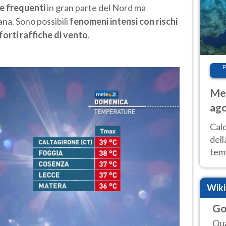
 e frequenti
in gran parte del Nord ma
na. Sono possibili
fenomeni intensi con rischi
 forti raffiche di vento
.
P
Met
ago
ai 
Cal
dell
temp
inte
tre
Wik
Go
Qua