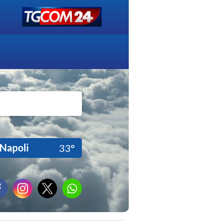
Napoli
33°