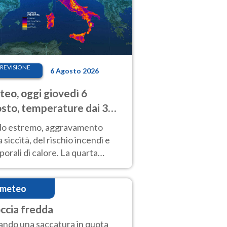
REVISIONE
6 Agosto 2026
eo, oggi giovedì 6
sto, temperature dai 33
40 gradi
do estremo, aggravamento
a siccità, del rischio incendi e
orali di calore. La quarta
nsa ondata di calore non dà
gua e durerà fino Ferragosto
imeteo
ccia fredda
ndo una saccatura in quota