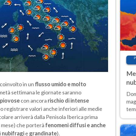
P
Met
nub
 coinvolto in un
flusso umido e molto
Sud
a metà settimana le giornate saranno
Doma
 piovose
con ancora
rischio di intense
magg
 registrare valori anche inferiori alle medie
temp
sem
colare arriverà dalla Penisola Iberica prima
prev
l mese) che porterà
fenomeni diffusi e anche
i
nubifragi
e
grandinate
).