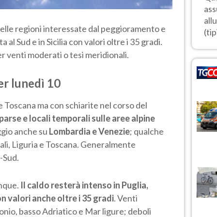
ass
all
elle regioni interessate dal peggioramento e
(tip
 al Sud e in Sicilia con valori oltre i 35 gradi.
 venti moderati o tesi meridionali.
er lunedì 10
e Toscana ma con schiarite nel corso del
parse e locali temporali sulle aree alpine
ggio anche su
Lombardia e Venezie
; qualche
tali, Liguria e Toscana. Generalmente
o-Sud.
unque.
Il caldo resterà intenso in Puglia,
on valori anche oltre i 35 gradi
. Venti
Ionio, basso Adriatico e Mar ligure; deboli