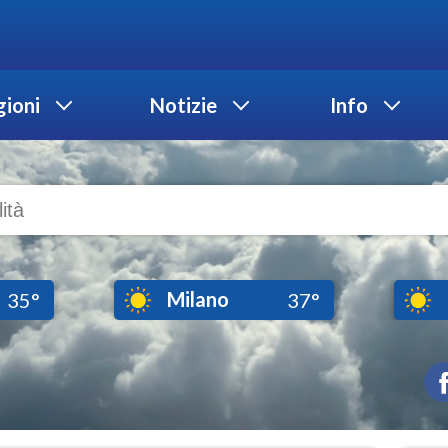
ioni
Notizie
Info
Milano
35°
37°