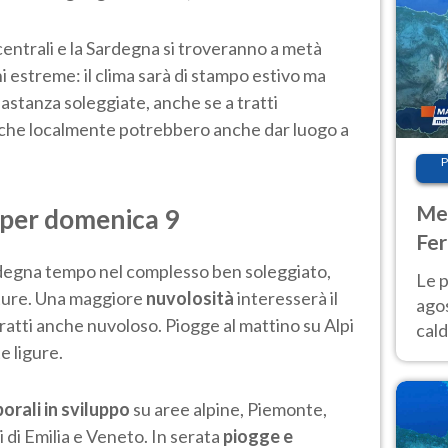
 centrali e la Sardegna si troveranno a metà
i estreme: il clima sarà di stampo estivo ma
astanza soleggiate, anche se a tratti
e che localmente potrebbero anche dar luogo a
P
Met
 per domenica 9
Fer
Nor
Sardegna tempo nel complesso ben soleggiato,
Le p
lature. Una maggiore
nuvolosità
interesserà il
agos
tratti anche nuvoloso. Piogge al mattino su Alpi
cald
 ligure.
all'
Nor
orali in sviluppo
su aree alpine, Piemonte,
 di Emilia e Veneto. In serata
piogge e