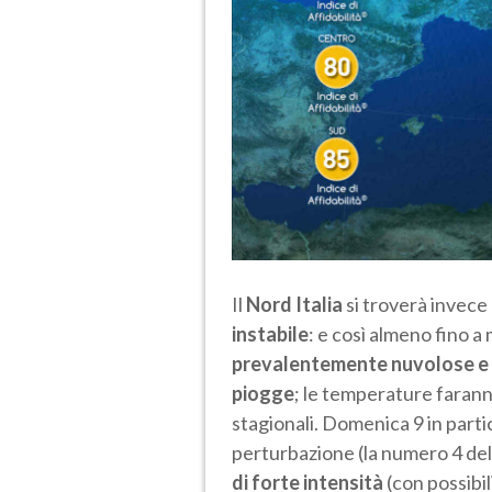
Il
Nord Italia
si troverà invece
instabile
: e così almeno fino 
prevalentemente nuvolose e
piogge
; le temperature faranno
stagionali. Domenica 9 in parti
perturbazione (la numero 4 de
di forte intensità
(con possibil