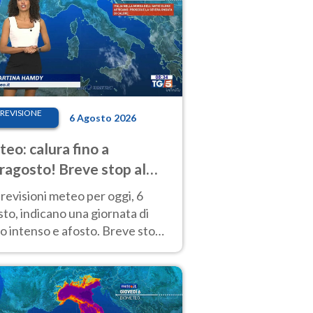
REVISIONE
6 Agosto 2026
eo: calura fino a
ragosto! Breve stop al
d tra 7 e 9 agosto
revisioni meteo per oggi, 6
to, indicano una giornata di
o intenso e afosto. Breve stop
Anticiclone solo sulle regioni del
d.