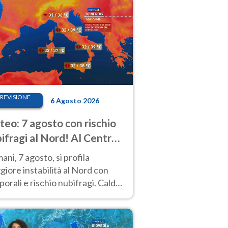
REVISIONE
6 Agosto 2026
eo: 7 agosto con rischio
ifragi al Nord! Al Centro-
 caldo estremo
ni, 7 agosto, si profila
iore instabilità al Nord con
orali e rischio nubifragi. Caldo
pre estremo al Centro-Sud. Le
isioni.