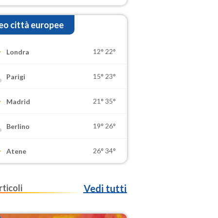
o città europee
12°
22°
Londra
15°
23°
Parigi
21°
35°
Madrid
19°
26°
Berlino
26°
34°
Atene
rticoli
Vedi tutti