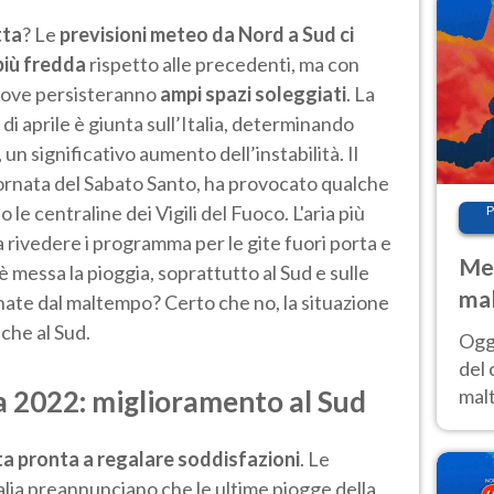
tta
? Le
previsioni meteo da Nord a Sud ci
più fredda
rispetto alle precedenti, ma con
 dove persisteranno
ampi spazi soleggiati
. La
i aprile è giunta sull’Italia, determinando
n significativo aumento dell’instabilità. Il
giornata del Sabato Santo, ha provocato qualche
le centraline dei Vigili del Fuoco. L'aria più
P
 rivedere i programma per le gite fuori porta e
Met
i è messa la pioggia, soprattutto al Sud e sulle
mal
nate dal maltempo? Certo che no, la situazione
nub
che al Sud.
Oggi
es
del 
a 2022: miglioramento al Sud
malt
estr
prev
a pronta a regalare soddisfazioni
. Le
talia preannunciano che le ultime piogge della