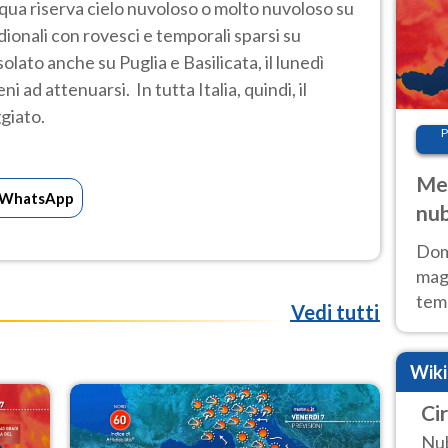
qua riserva cielo nuvoloso o molto nuvoloso su
ionali con rovesci e temporali sparsi su
isolato anche su Puglia e Basilicata, il lunedì
ad attenuarsi. In tutta Italia, quindi, il
giato.
P
Met
WhatsApp
nub
Sud
Doma
magg
temp
Vedi tutti
sem
prev
Wik
Ci
Nub