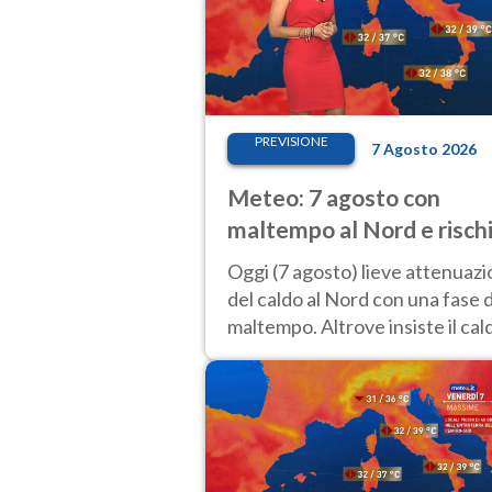
PREVISIONE
7 Agosto 2026
Meteo: 7 agosto con
maltempo al Nord e risch
nubifragi. Altrove caldo
Oggi (7 agosto) lieve attenuaz
estremo
del caldo al Nord con una fase d
maltempo. Altrove insiste il cal
estremo con picchi di 40°C. Le
previsioni