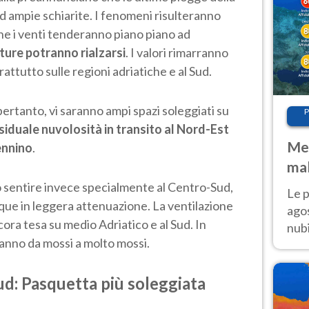
d ampie schiarite. I fenomeni risulteranno
e i venti tenderanno piano piano ad
ure potranno rialzarsi
. I valori rimarranno
rattutto sulle regioni adriatiche e al Sud.
pertanto, vi saranno ampi spazi soleggiati su
P
siduale nuvolosità in transito al Nord-Est
Met
ennino
.
mal
fin
no sentire invece specialmente al Centro-Sud,
Le p
ue in leggera attenuazione. La ventilazione
agos
ora tesa su medio Adriatico e al Sud. In
nubi
ranno da mossi a molto mossi.
Cen
mol
ud: Pasquetta più soleggiata