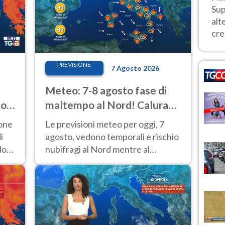
Sup
alt
cre
PREVISIONE
7 Agosto 2026
Meteo: 7-8 agosto fase di
io
maltempo al Nord! Calura
fino a Ferragosto
ione
Le previsioni meteo per oggi, 7
i
agosto, vedono temporali e rischio
do
nubifragi al Nord mentre al
Centro-Sud sole e caldo sempre
molto intenso.