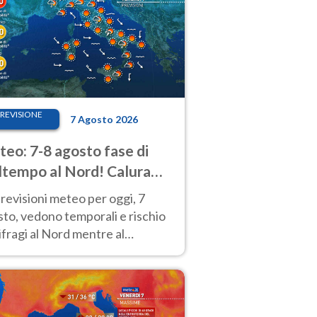
REVISIONE
7 Agosto 2026
eo: 7-8 agosto fase di
tempo al Nord! Calura
o a Ferragosto
revisioni meteo per oggi, 7
to, vedono temporali e rischio
fragi al Nord mentre al
tro-Sud sole e caldo sempre
to intenso.