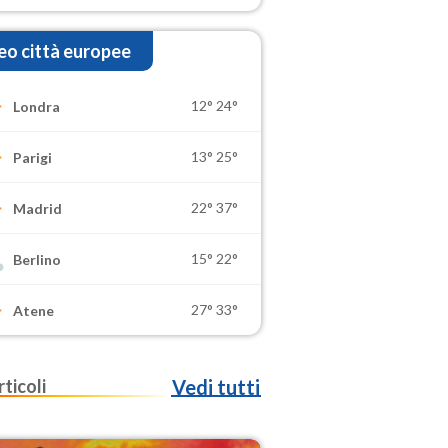
o città europee
12°
24°
Londra
13°
25°
Parigi
22°
37°
Madrid
15°
22°
Berlino
27°
33°
Atene
rticoli
Vedi tutti