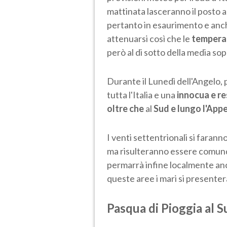
mattinata lasceranno il posto a
pertanto in esaurimento e anch
attenuarsi così che le
temperat
però al di sotto della media sop
Durante il Lunedì dell'Angelo, 
tutta l'Italia e una
innocua e re
oltre che
al
Sud e lungo l'App
I venti settentrionali si faran
ma risulteranno essere comunq
permarrà infine localmente anc
queste aree i mari si presente
Pasqua di Pioggia al S