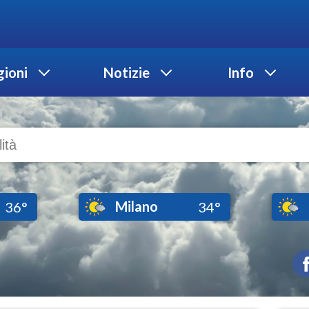
ioni
Notizie
Info
Milano
36°
34°