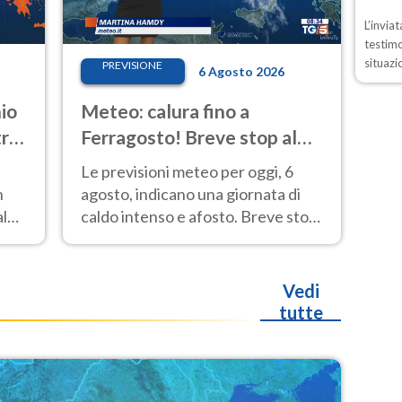
L’invia
testimo
situazi
PREVISIONE
6 Agosto 2026
io
Meteo: calura fino a
tro-
Ferragosto! Breve stop al
Nord tra 7 e 9 agosto
Le previsioni meteo per oggi, 6
n
agosto, indicano una giornata di
aldo
caldo intenso e afosto. Breve stop
 Le
all'Anticiclone solo sulle regioni del
Nord.
Vedi
tutte