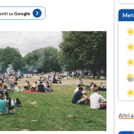
fonti su
Google
Mete
Altri a