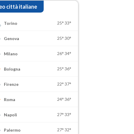
o città italiane
25°
33°
Torino
25°
30°
Genova
26°
34°
Milano
25°
36°
Bologna
22°
37°
Firenze
24°
36°
Roma
27°
33°
Napoli
27°
32°
Palermo