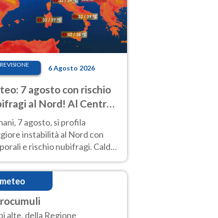
REVISIONE
6 Agosto 2026
eo: 7 agosto con rischio
ifragi al Nord! Al Centro-
 caldo estremo
ni, 7 agosto, si profila
iore instabilità al Nord con
orali e rischio nubifragi. Caldo
pre estremo al Centro-Sud. Le
isioni.
imeteo
rrocumuli
i alte, della Regione