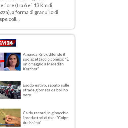
eriore (tra 6 e i 13 Km di
ezza), a forma di granuli o di
spe coll...
Amanda Knox difende il
suo spettacolo comico: "È
un omaggio a Meredith
Kercher"
Esodo estivo, sabato sulle
strade giornata da bollino
nero
Caldo record, in ginocchio
i produttori di riso: "Colpo
durissimo"