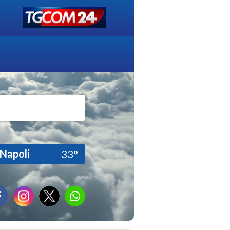
Napoli
33°