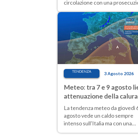
circolazione con una prosecuz
del caldo fuori scala per molti
giorni, compresa la settimana d
Ferragosto
TENDENZA
3 Agosto 2026
Meteo: tra 7 e 9 agosto l
attenuazione della calura
Al Nord rischio temporali
La tendenza meteo da giovedì 
agosto vede un caldo sempre
intenso sull'Italia ma con una
parziale e lieve attenuazione tra