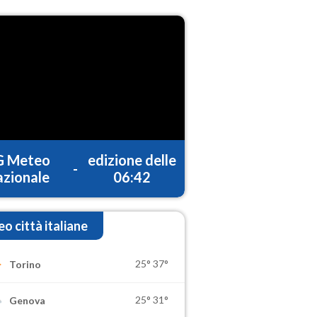
G Meteo
edizione delle
-
zionale
06:42
o città italiane
25°
37°
Torino
25°
31°
Genova