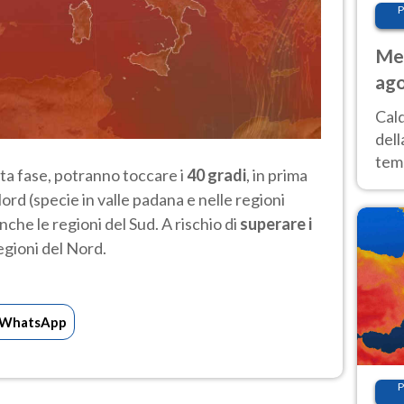
P
Met
ago
ai 
Cal
dell
temp
ta fase, potranno toccare i
40 gradi
, in prima
inte
ord (specie in valle padana e nelle regioni
tre
nche le regioni del Sud. A rischio di
superare i
egioni del Nord.
WhatsApp
P