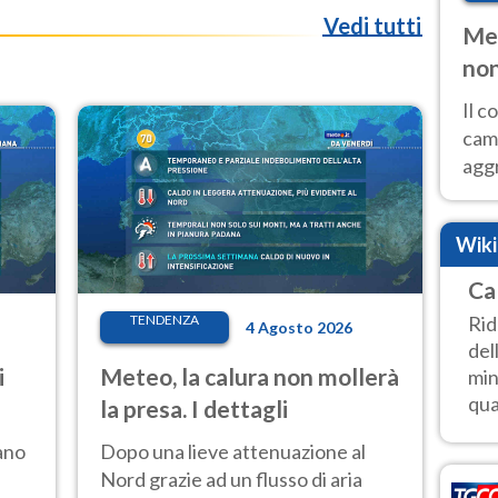
Vedi tutti
Met
non
Il 
cam
aggr
risc
cal
Wik
Fer
Ca
Rid
TENDENZA
4 Agosto 2026
del
i
Meteo, la calura non mollerà
min
qua
la presa. I dettagli
ano
Dopo una lieve attenuazione al
Nord grazie ad un flusso di aria