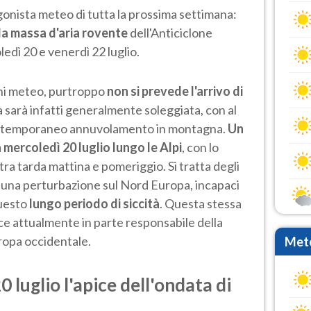
gonista meteo di tutta la prossima settimana:
lla massa d'aria rovente
dell'Anticiclone
edì 20 e venerdì 22 luglio.
oni meteo, purtroppo
non si prevede l'arrivo di
 sarà infatti generalmente soleggiata, con al
he temporaneo annuvolamento in montagna.
Un
ta mercoledì 20 luglio lungo le Alpi
, con lo
tra tarda mattina e pomeriggio. Si tratta degli
di una perturbazione sul Nord Europa, incapaci
questo
lungo periodo di siccità
. Questa stessa
ce attualmente in parte responsabile della
ropa occidentale.
Mete
 luglio l'apice dell'ondata di