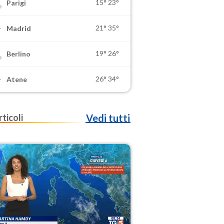
15°
23°
Parigi
21°
35°
Madrid
19°
26°
Berlino
26°
34°
Atene
rticoli
Vedi tutti