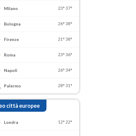
23°
37°
Milano
26°
38°
Bologna
21°
38°
Firenze
23°
36°
Roma
26°
34°
Napoli
28°
31°
Palermo
o città europee
12°
22°
Londra