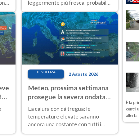
ione
leggermente più fresca, probabile
nuovo rinforzo dell’anticiclone
i
africano entro Ferragosto
TENDENZA
2 Agosto 2026
ieve
Meteo, prossima settimana
!
prosegue la severa ondata
È la pr
di calore
6
La calura con dà tregua: le
centri 
allerta
temperature elevate saranno
ancora una costante con tutti i
 il
disagi conseguenti per l’organismo