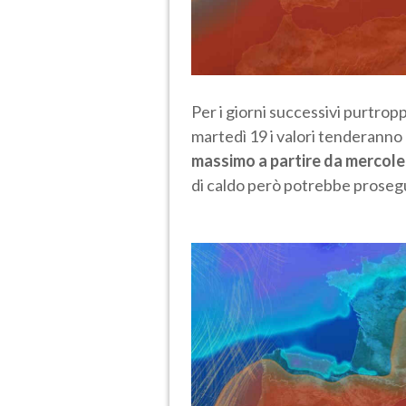
Per i giorni successivi purtrop
martedì 19 i valori tenderanno
massimo a partire da mercoled
di caldo però potrebbe prosegu