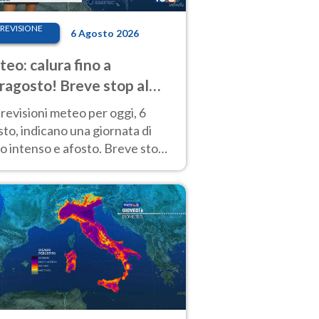
REVISIONE
6 Agosto 2026
eo: calura fino a
ragosto! Breve stop al
d tra 7 e 9 agosto
revisioni meteo per oggi, 6
to, indicano una giornata di
o intenso e afosto. Breve stop
Anticiclone solo sulle regioni del
d.