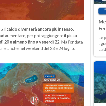
P
Met
Fer
po
il caldo diventerà ancora più intenso
:
Nor
 ad aumentare, per poi raggiungere
il picco
Le p
ì 20 e almeno fino a venerdì 22
. Ma l’ondata
agos
ire anche nel weekend del 23 e 24 luglio.
cald
all'
Nor