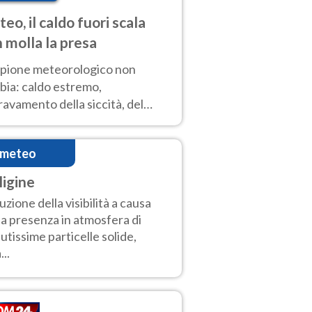
eo, il caldo fuori scala
 molla la presa
copione meteorologico non
bia: caldo estremo,
avamento della siccità, del
hio incendi e temporali di
ore. Nessun cambiamento fino
imeteo
ragosto
ligine
uzione della visibilità a causa
la presenza in atmosfera di
utissime particelle solide,
...