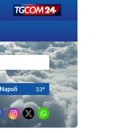
Napoli
33°