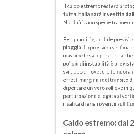
Il caldo estremo resterà prota
tutta Italia sarà investita da
Nordafricano specie tra mercol
Per quanti riguarda le previsi
pioggia
. La prossima settimana
massimo lo sviluppo di qualc
po’ più di instabilità è previs
sviluppo di rovesci o temporali 
effetti marginali del transito 
di portare un vero sollievo in 
perturbazione è legata al vorti
risalita di aria rovente
sull’Eu
Caldo estremo: dal 20
calore