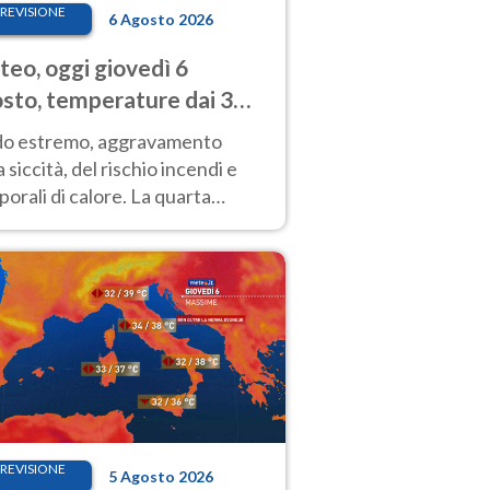
REVISIONE
6 Agosto 2026
eo, oggi giovedì 6
sto, temperature dai 33
40 gradi
do estremo, aggravamento
a siccità, del rischio incendi e
orali di calore. La quarta
nsa ondata di calore non dà
gua e durerà fino Ferragosto
REVISIONE
5 Agosto 2026