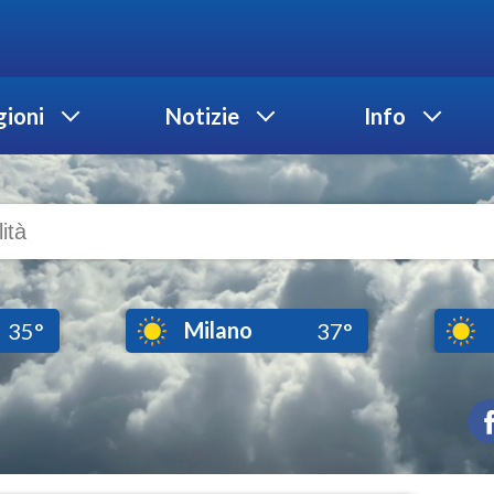
ioni
Notizie
Info
Milano
35°
37°