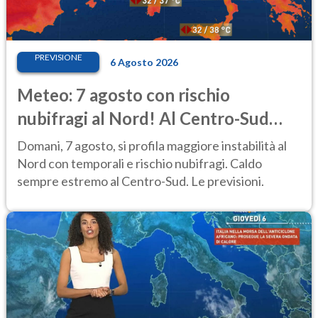
PREVISIONE
6 Agosto 2026
Meteo: 7 agosto con rischio
nubifragi al Nord! Al Centro-Sud
caldo estremo
Domani, 7 agosto, si profila maggiore instabilità al
Nord con temporali e rischio nubifragi. Caldo
sempre estremo al Centro-Sud. Le previsioni.