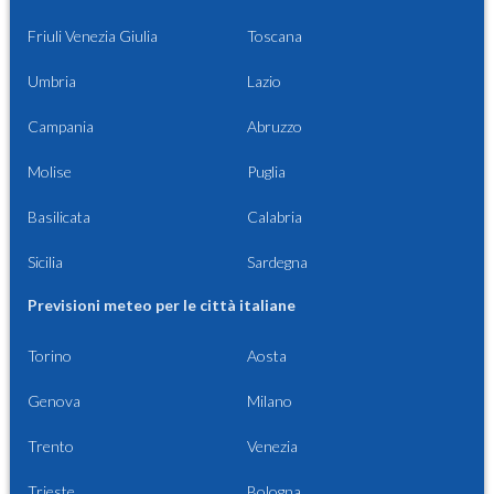
Friuli Venezia Giulia
Toscana
Umbria
Lazio
Campania
Abruzzo
Molise
Puglia
Basilicata
Calabria
Sicilia
Sardegna
Previsioni meteo per le città italiane
Torino
Aosta
Genova
Milano
Trento
Venezia
Trieste
Bologna