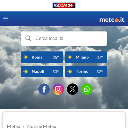
Roma
Milano
35°
37°
Napoli
Torino
33°
32°
Meteo
Notizie Meteo