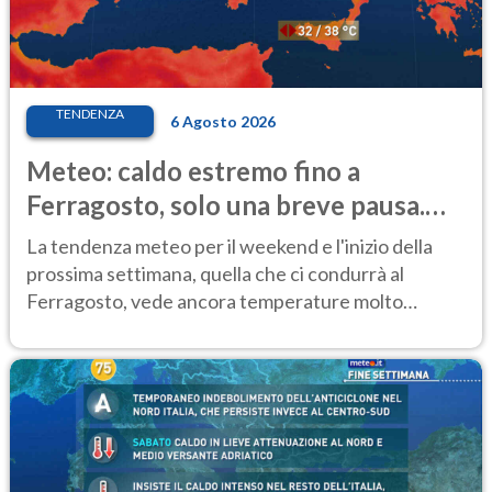
TENDENZA
6 Agosto 2026
Meteo: caldo estremo fino a
Ferragosto, solo una breve pausa.
Ecco dove
La tendenza meteo per il weekend e l'inizio della
prossima settimana, quella che ci condurrà al
Ferragosto, vede ancora temperature molto
elevate