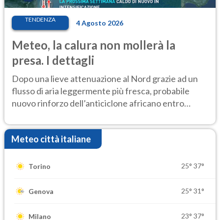
TENDENZA
4 Agosto 2026
Meteo, la calura non mollerà la
presa. I dettagli
Dopo una lieve attenuazione al Nord grazie ad un
flusso di aria leggermente più fresca, probabile
nuovo rinforzo dell’anticiclone africano entro
Ferragosto
Meteo città italiane
25°
37°
Torino
25°
31°
Genova
23°
37°
Milano