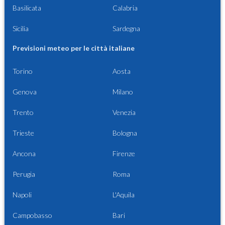
Basilicata
Calabria
Sicilia
Sardegna
Previsioni meteo per le città italiane
Torino
Aosta
Genova
Milano
Trento
Venezia
Trieste
Bologna
Ancona
Firenze
Perugia
Roma
Napoli
L'Aquila
Campobasso
Bari