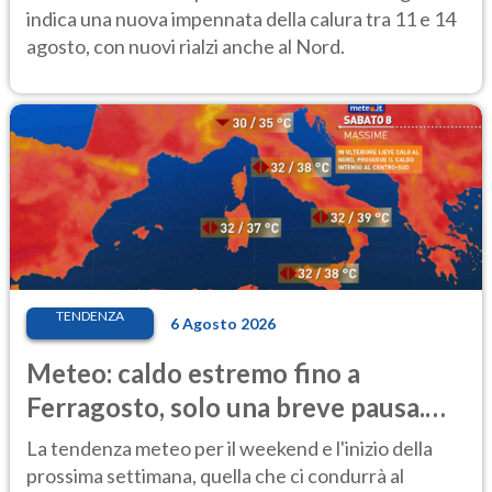
indica una nuova impennata della calura tra 11 e 14
agosto, con nuovi rialzi anche al Nord.
TENDENZA
6 Agosto 2026
Meteo: caldo estremo fino a
Ferragosto, solo una breve pausa.
Ecco dove
La tendenza meteo per il weekend e l'inizio della
prossima settimana, quella che ci condurrà al