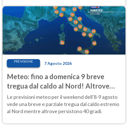
PREVISIONE
7 Agosto 2026
Meteo: fino a domenica 9 breve
tregua dal caldo al Nord! Altrove
calura e afa
Le previsioni meteo per il weekend dell'8-9 agosto
vede una breve e parziale tregua dal caldo estremo
al Nord mentre altrove persistono 40 gradi.