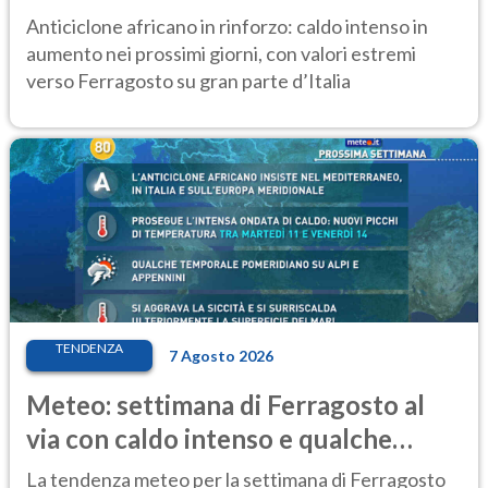
ancora protagonista
Anticiclone africano in rinforzo: caldo intenso in
aumento nei prossimi giorni, con valori estremi
verso Ferragosto su gran parte d’Italia
TENDENZA
7 Agosto 2026
Meteo: settimana di Ferragosto al
via con caldo intenso e qualche
temporale
La tendenza meteo per la settimana di Ferragosto