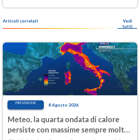
Articoli correlati
Vedi
tutti
PREVISIONE
8 Agosto 2026
Meteo, la quarta ondata di calore
persiste con massime sempre molto
elevate