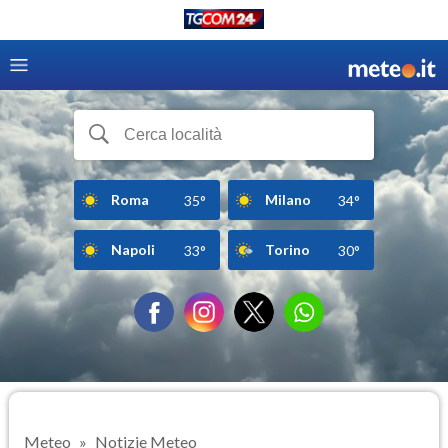
Roma
Milano
35°
34°
Napoli
Torino
33°
30°
Meteo
Notizie Meteo