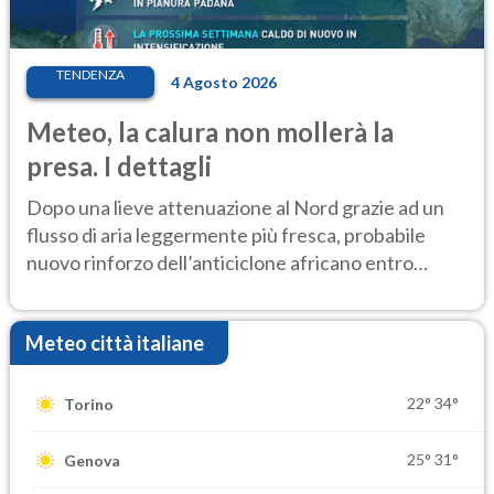
TENDENZA
4 Agosto 2026
Meteo, la calura non mollerà la
presa. I dettagli
Dopo una lieve attenuazione al Nord grazie ad un
flusso di aria leggermente più fresca, probabile
nuovo rinforzo dell’anticiclone africano entro
Ferragosto
Meteo città italiane
22°
34°
Torino
25°
31°
Genova