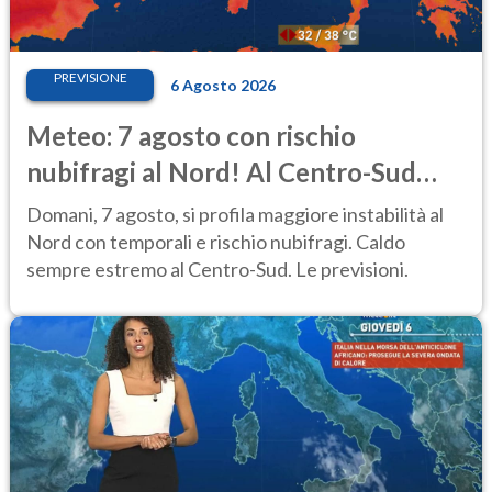
PREVISIONE
6 Agosto 2026
Meteo: 7 agosto con rischio
nubifragi al Nord! Al Centro-Sud
caldo estremo
Domani, 7 agosto, si profila maggiore instabilità al
Nord con temporali e rischio nubifragi. Caldo
sempre estremo al Centro-Sud. Le previsioni.