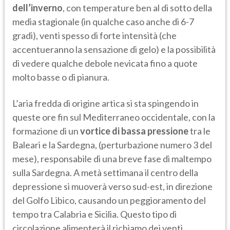
dell’inverno
, con temperature ben al di sotto della
media stagionale (in qualche caso anche di 6-7
gradi), venti spesso di forte intensità (che
accentueranno la sensazione di gelo) e la possibilità
di vedere qualche debole nevicata fino a quote
molto basse o di pianura.
L’aria fredda di origine artica si sta spingendo in
queste ore fin sul Mediterraneo occidentale, con la
formazione di un
vortice di bassa pressione
tra le
Baleari e la Sardegna, (perturbazione numero 3 del
mese), responsabile di una breve fase di maltempo
sulla Sardegna. A metà settimana il centro della
depressione si muoverà verso sud-est, in direzione
del Golfo Libico, causando un peggioramento del
tempo tra Calabria e Sicilia. Questo tipo di
circolazione alimenterà il richiamo dei venti