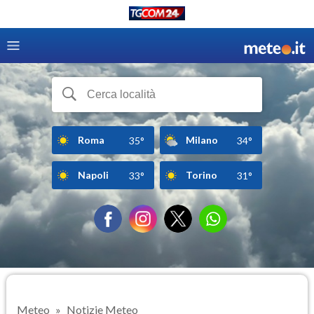
Roma
Milano
35°
34°
Napoli
Torino
33°
31°
Meteo
Notizie Meteo