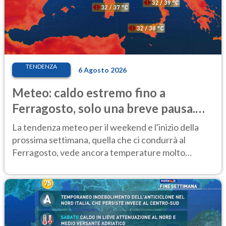
TENDENZA
6 Agosto 2026
Meteo: caldo estremo fino a
Ferragosto, solo una breve pausa.
Ecco dove
La tendenza meteo per il weekend e l'inizio della
prossima settimana, quella che ci condurrà al
Ferragosto, vede ancora temperature molto
elevate