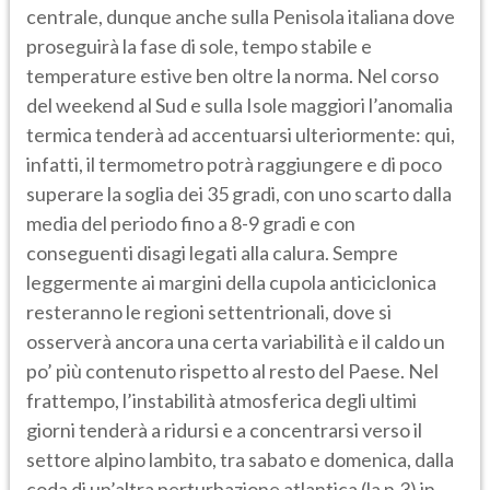
centrale, dunque anche sulla Penisola italiana dove
proseguirà la fase di sole, tempo stabile e
temperature estive ben oltre la norma. Nel corso
del weekend al Sud e sulla Isole maggiori l’anomalia
termica tenderà ad accentuarsi ulteriormente: qui,
infatti, il termometro potrà raggiungere e di poco
superare la soglia dei 35 gradi, con uno scarto dalla
media del periodo fino a 8-9 gradi e con
conseguenti disagi legati alla calura. Sempre
leggermente ai margini della cupola anticiclonica
resteranno le regioni settentrionali, dove si
osserverà ancora una certa variabilità e il caldo un
po’ più contenuto rispetto al resto del Paese. Nel
frattempo, l’instabilità atmosferica degli ultimi
giorni tenderà a ridursi e a concentrarsi verso il
settore alpino lambito, tra sabato e domenica, dalla
coda di un’altra perturbazione atlantica (la n.3) in