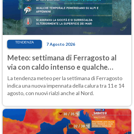
TENDENZA
7 Agosto 2026
Meteo: settimana di Ferragosto al
via con caldo intenso e qualche
temporale
La tendenza meteo per la settimana di Ferragosto
indica una nuova impennata della calura tra 11 e 14
agosto, con nuovi rialzi anche al Nord.