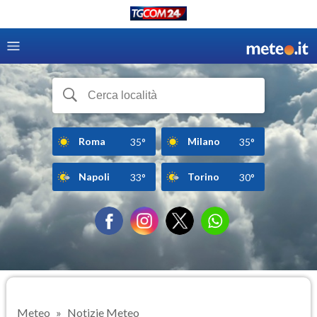
Roma
Milano
35°
35°
Napoli
Torino
33°
30°
Meteo
Notizie Meteo