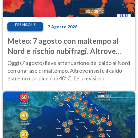
PREVISIONE
7 Agosto 2026
Meteo: 7 agosto con maltempo al
Nord e rischio nubifragi. Altrove
caldo estremo
Oggi (7 agosto) lieve attenuazione del caldo al Nord
con una fase di maltempo. Altrove insiste il caldo
estremo con picchi di 40°C. Le previsioni