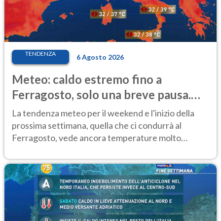
TENDENZA
6 Agosto 2026
Meteo: caldo estremo fino a
Ferragosto, solo una breve pausa.
Ecco dove
La tendenza meteo per il weekend e l'inizio della
prossima settimana, quella che ci condurrà al
Ferragosto, vede ancora temperature molto
elevate