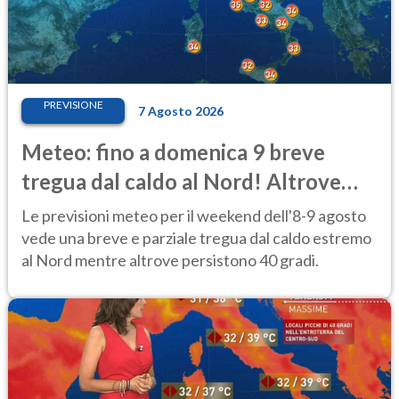
PREVISIONE
7 Agosto 2026
Meteo: fino a domenica 9 breve
tregua dal caldo al Nord! Altrove
calura e afa
Le previsioni meteo per il weekend dell'8-9 agosto
vede una breve e parziale tregua dal caldo estremo
al Nord mentre altrove persistono 40 gradi.