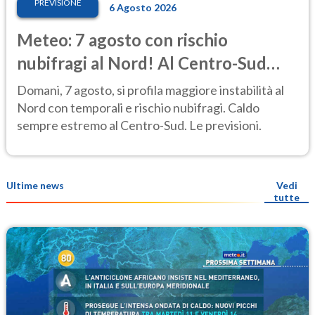
PREVISIONE
6 Agosto 2026
Meteo: 7 agosto con rischio
nubifragi al Nord! Al Centro-Sud
caldo estremo
Domani, 7 agosto, si profila maggiore instabilità al
Nord con temporali e rischio nubifragi. Caldo
sempre estremo al Centro-Sud. Le previsioni.
Ultime news
Vedi
tutte