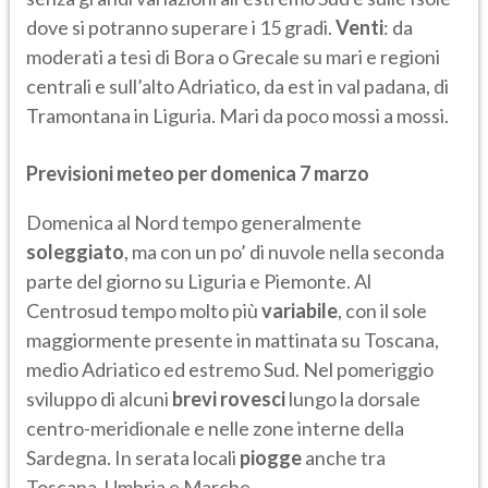
dove si potranno superare i 15 gradi.
Venti
: da
moderati a tesi di Bora o Grecale su mari e regioni
centrali e sull’alto Adriatico, da est in val padana, di
Tramontana in Liguria. Mari da poco mossi a mossi.
Previsioni meteo per domenica 7 marzo
Domenica al Nord tempo generalmente
soleggiato
, ma con un po’ di nuvole nella seconda
parte del giorno su Liguria e Piemonte. Al
Centrosud tempo molto più
variabile
, con il sole
maggiormente presente in mattinata su Toscana,
medio Adriatico ed estremo Sud. Nel pomeriggio
sviluppo di alcuni
brevi rovesci
lungo la dorsale
centro-meridionale e nelle zone interne della
Sardegna. In serata locali
piogge
anche tra
Toscana, Umbria e Marche.