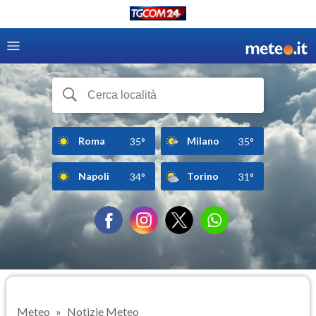
Roma
Milano
35°
35°
Napoli
Torino
34°
31°
Meteo
Notizie Meteo