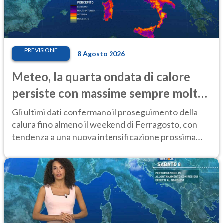
PREVISIONE
8 Agosto 2026
Meteo, la quarta ondata di calore
persiste con massime sempre molto
elevate
Gli ultimi dati confermano il proseguimento della
calura fino almeno il weekend di Ferragosto, con
tendenza a una nuova intensificazione prossima
settimana