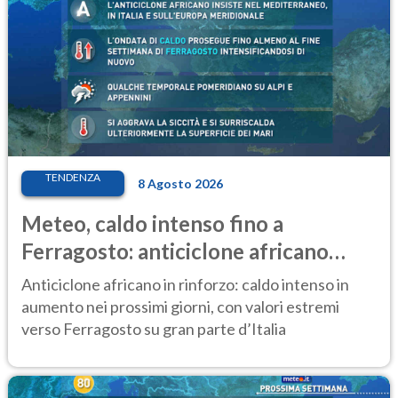
TENDENZA
8 Agosto 2026
Meteo, caldo intenso fino a
Ferragosto: anticiclone africano
ancora protagonista
Anticiclone africano in rinforzo: caldo intenso in
aumento nei prossimi giorni, con valori estremi
verso Ferragosto su gran parte d’Italia