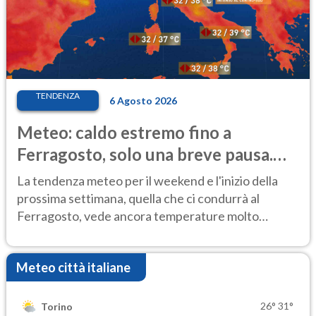
TENDENZA
6 Agosto 2026
Meteo: caldo estremo fino a
Ferragosto, solo una breve pausa.
Ecco dove
La tendenza meteo per il weekend e l'inizio della
prossima settimana, quella che ci condurrà al
Ferragosto, vede ancora temperature molto
elevate
Meteo città italiane
26°
31°
Torino