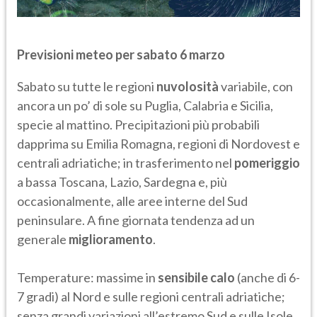
Previsioni meteo per sabato 6 marzo
Sabato su tutte le regioni
nuvolosità
variabile, con
ancora un po’ di sole su Puglia, Calabria e Sicilia,
specie al mattino. Precipitazioni più probabili
dapprima su Emilia Romagna, regioni di Nordovest e
centrali adriatiche; in trasferimento nel
pomeriggio
a bassa Toscana, Lazio, Sardegna e, più
occasionalmente, alle aree interne del Sud
peninsulare. A fine giornata tendenza ad un
generale
miglioramento
.
Temperature: massime in
sensibile calo
(anche di 6-
7 gradi) al Nord e sulle regioni centrali adriatiche;
senza grandi variazioni all’estremo Sud e sulle Isole