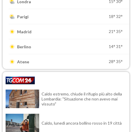
15°
30°
Londra
18°
32°
Parigi
21°
35°
Madrid
14°
31°
Berlino
28°
35°
Atene
Caldo estremo, chiude il rifugio più alto della
Lombardia: "Situazione che non avevo mai
vissuto"
Caldo, lunedì ancora bollino rosso in 19 città