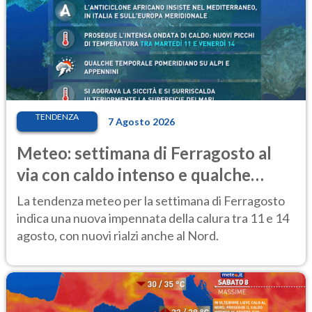
TENDENZA
7 Agosto 2026
Meteo: settimana di Ferragosto al
via con caldo intenso e qualche
temporale
La tendenza meteo per la settimana di Ferragosto
indica una nuova impennata della calura tra 11 e 14
agosto, con nuovi rialzi anche al Nord.