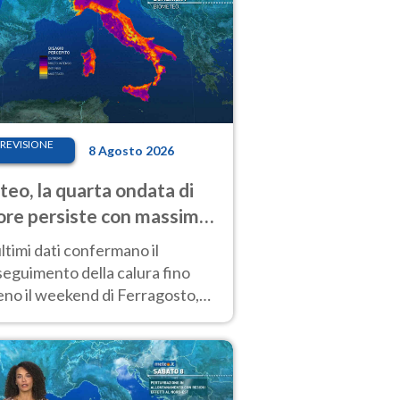
REVISIONE
8 Agosto 2026
eo, la quarta ondata di
ore persiste con massime
pre molto elevate
ultimi dati confermano il
eguimento della calura fino
eno il weekend di Ferragosto,
 tendenza a una nuova
nsificazione prossima
timana