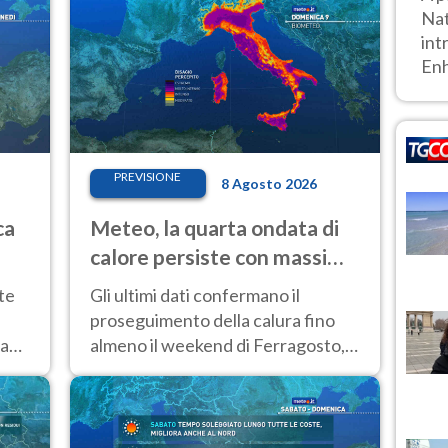
Nat
int
Enh
PREVISIONE
8 Agosto 2026
ca
Meteo, la quarta ondata di
calore persiste con massime
sempre molto elevate
te
Gli ultimi dati confermano il
proseguimento della calura fino
la
almeno il weekend di Ferragosto,
con tendenza a una nuova
intensificazione prossima
settimana