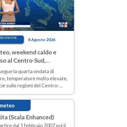
REVISIONE
8 Agosto 2026
eo, weekend caldo e
so al Centro-Sud,
porali sui rilievi
segue la quarta ondata di
ore, temperature molto elevate,
ie sulle regioni del Centro-
 Nuovi temporali di calore sulle
e montuose
imeteo
jita (Scala Enhanced)
artire dal 1 febbraio 2007 poi il