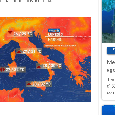
icana anche sul Nord Italia.
P
Met
ago
tem
Tem
di 3
con
calu
wee