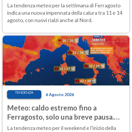
temporale
La tendenza meteo per la settimana di Ferragosto
indica una nuova impennata della calura tra 11 e 14
agosto, con nuovi rialzi anche al Nord.
TENDENZA
6 Agosto 2026
Meteo: caldo estremo fino a
Ferragosto, solo una breve pausa.
Ecco dove
La tendenza meteo per il weekend e l'inizio della