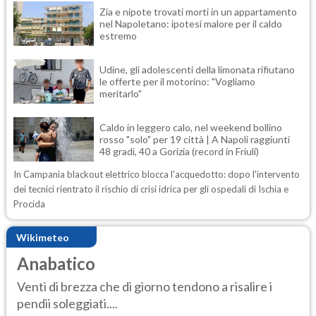
Zia e nipote trovati morti in un appartamento
nel Napoletano: ipotesi malore per il caldo
estremo
Udine, gli adolescenti della limonata rifiutano
le offerte per il motorino: "Vogliamo
meritarlo"
Caldo in leggero calo, nel weekend bollino
rosso "solo" per 19 città | A Napoli raggiunti
48 gradi, 40 a Gorizia (record in Friuli)
In Campania blackout elettrico blocca l'acquedotto: dopo l'intervento
dei tecnici rientrato il rischio di crisi idrica per gli ospedali di Ischia e
Procida
Wikimeteo
Anabatico
Venti di brezza che di giorno tendono a risalire i
pendii soleggiati....