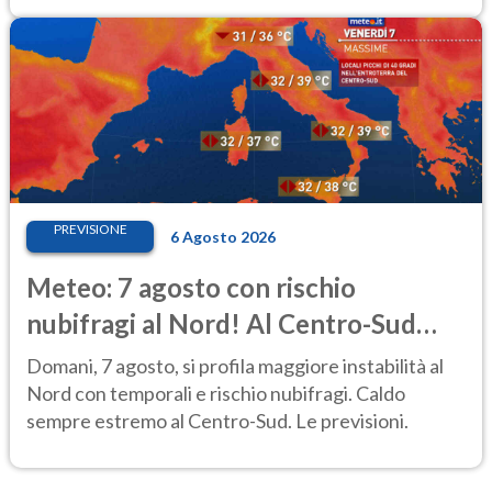
PREVISIONE
6 Agosto 2026
Meteo: 7 agosto con rischio
nubifragi al Nord! Al Centro-Sud
caldo estremo
Domani, 7 agosto, si profila maggiore instabilità al
Nord con temporali e rischio nubifragi. Caldo
sempre estremo al Centro-Sud. Le previsioni.