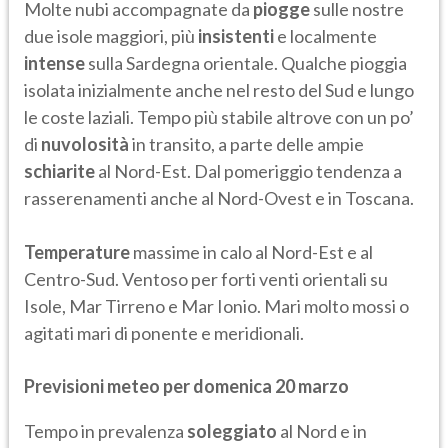
Molte nubi accompagnate da
piogge
sulle nostre
due isole maggiori, più
insistenti
e localmente
intense
sulla Sardegna orientale. Qualche pioggia
isolata inizialmente anche nel resto del Sud e lungo
le coste laziali. Tempo più stabile altrove con un po’
di
nuvolosità
in transito, a parte delle ampie
schiarite
al Nord-Est. Dal pomeriggio tendenza a
rasserenamenti anche al Nord-Ovest e in Toscana.
Temperature
massime in calo al Nord-Est e al
Centro-Sud. Ventoso per forti venti orientali su
Isole, Mar Tirreno e Mar Ionio. Mari molto mossi o
agitati mari di ponente e meridionali.
Previsioni meteo per domenica 20 marzo
Tempo in prevalenza
soleggiato
al Nord e in