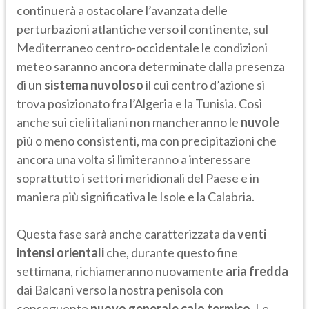
continuerà a ostacolare l’avanzata delle
perturbazioni atlantiche verso il continente, sul
Mediterraneo centro-occidentale le condizioni
meteo saranno ancora determinate dalla presenza
di un
sistema
nuvoloso
il cui centro d’azione si
trova posizionato fra l’Algeria e la Tunisia. Così
anche sui cieli italiani non mancheranno le
nuvole
più o meno consistenti, ma con precipitazioni che
ancora una volta si limiteranno a interessare
soprattutto i settori meridionali del Paese e in
maniera più significativa le Isole e la Calabria.
Questa fase sarà anche caratterizzata da
venti
intensi orientali
che, durante questo fine
settimana, richiameranno nuovamente
aria fredda
dai Balcani verso la nostra penisola con
conseguente
nuovo generale calo termico
. Le