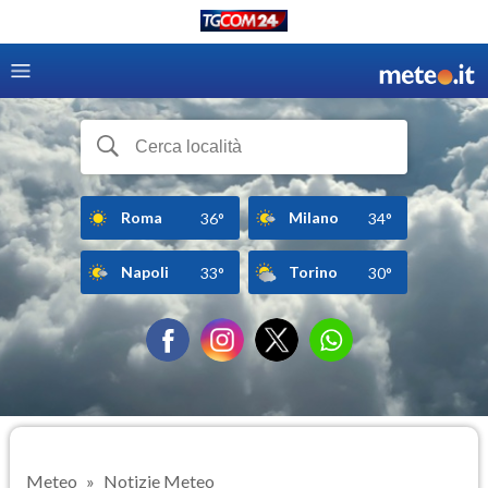
Roma
Milano
36°
34°
Napoli
Torino
33°
30°
Meteo
Notizie Meteo