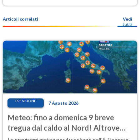
Articoli correlati
Vedi
tutti
PREVISIONE
7 Agosto 2026
Meteo: fino a domenica 9 breve
tregua dal caldo al Nord! Altrove
calura e afa
Le previsioni meteo per il weekend dell'8-9 agosto