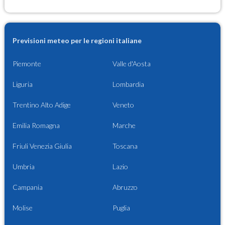
Previsioni meteo per le regioni italiane
Piemonte
Valle d'Aosta
Liguria
Lombardia
Trentino Alto Adige
Veneto
Emilia Romagna
Marche
Friuli Venezia Giulia
Toscana
Umbria
Lazio
Campania
Abruzzo
Molise
Puglia