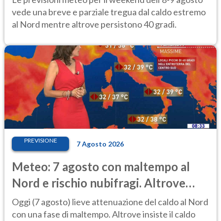
vede una breve e parziale tregua dal caldo estremo
al Nord mentre altrove persistono 40 gradi.
PREVISIONE
7 Agosto 2026
Meteo: 7 agosto con maltempo al
Nord e rischio nubifragi. Altrove
caldo estremo
Oggi (7 agosto) lieve attenuazione del caldo al Nord
con una fase di maltempo. Altrove insiste il caldo