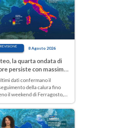
REVISIONE
8 Agosto 2026
eo, la quarta ondata di
ore persiste con massime
pre molto elevate
ultimi dati confermano il
eguimento della calura fino
eno il weekend di Ferragosto,
 tendenza a una nuova
nsificazione prossima
timana