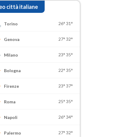
o città italiane
26°
31°
Torino
27°
32°
Genova
23°
35°
Milano
22°
35°
Bologna
23°
37°
Firenze
25°
35°
Roma
26°
34°
Napoli
27°
32°
Palermo