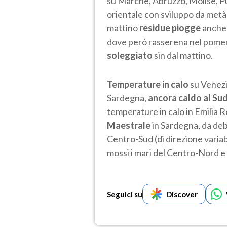
su Marche, Abruzzo, Molise, Pu
orientale con sviluppo da metà
mattino
residue piogge
anche 
dove però rasserena nel pomeri
soleggiato
sin dal mattino.
Temperature in calo
su Venezi
Sardegna,
ancora caldo al Sud 
temperature in calo in Emilia
Maestrale
in Sardegna, da debo
Centro-Sud (di direzione variab
mossi i mari del Centro-Nord e il
Seguici su
Discover