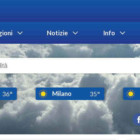
ioni
Notizie
Info
Milano
36°
35°