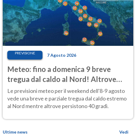
PREVISIONE
7 Agosto 2026
Meteo: fino a domenica 9 breve
tregua dal caldo al Nord! Altrove
calura e afa
Le previsioni meteo per il weekend dell'8-9 agosto
vede una breve e parziale tregua dal caldo estremo
al Nord mentre altrove persistono 40 gradi.
Ultime news
Vedi