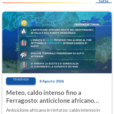
tutte
TENDENZA
8 Agosto 2026
Meteo, caldo intenso fino a
Ferragosto: anticiclone africano
ancora protagonista
Anticiclone africano in rinforzo: caldo intenso in