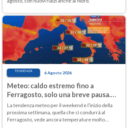
agosto, con nuovi rialzi anche al Nord.
TENDENZA
6 Agosto 2026
Meteo: caldo estremo fino a
Ferragosto, solo una breve pausa.
Ecco dove
La tendenza meteo per il weekend e l'inizio della
prossima settimana, quella che ci condurrà al
Ferragosto, vede ancora temperature molto
elevate