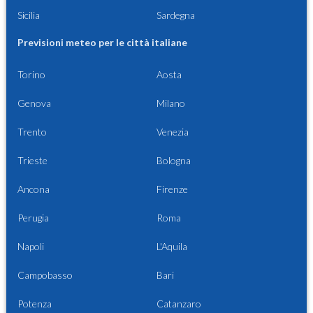
Sicilia
Sardegna
Previsioni meteo per le città italiane
Torino
Aosta
Genova
Milano
Trento
Venezia
Trieste
Bologna
Ancona
Firenze
Perugia
Roma
Napoli
L'Aquila
Campobasso
Bari
Potenza
Catanzaro