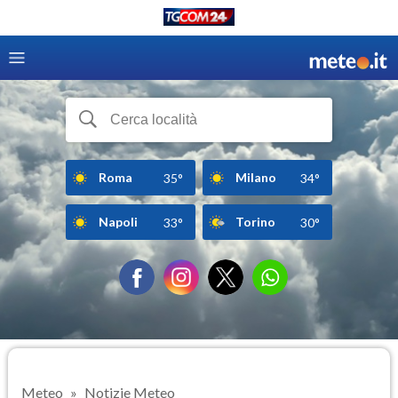
Roma
Milano
35°
34°
Napoli
Torino
33°
30°
Meteo
Notizie Meteo