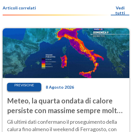
Articoli correlati
Vedi
tutti
PREVISIONE
8 Agosto 2026
Meteo, la quarta ondata di calore
persiste con massime sempre molto
elevate
Gli ultimi dati confermano il proseguimento della
calura fino almeno il weekend di Ferragosto, con