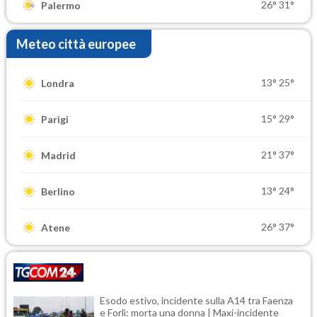
26°
31°
Palermo
Meteo città europee
13°
25°
Londra
15°
29°
Parigi
21°
37°
Madrid
13°
24°
Berlino
26°
37°
Atene
Esodo estivo, incidente sulla A14 tra Faenza
e Forlì: morta una donna | Maxi-incidente