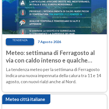
TENDENZA
7 Agosto 2026
Meteo: settimana di Ferragosto al
via con caldo intenso e qualche
temporale
La tendenza meteo per la settimana di Ferragosto
indica una nuova impennata della calura tra 11 e 14
agosto, con nuovi rialzi anche al Nord.
Meteo città italiane