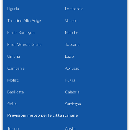
Liguria
Lombardia
Trentino Alto Adige
Veneto
Emilia Romagna
Marche
Friuli Venezia Giulia
Toscana
Umbria
Lazio
Campania
Abruzzo
Molise
Puglia
Basilicata
Calabria
Sicilia
Sardegna
Previsioni meteo per le città italiane
Torino
Aosta