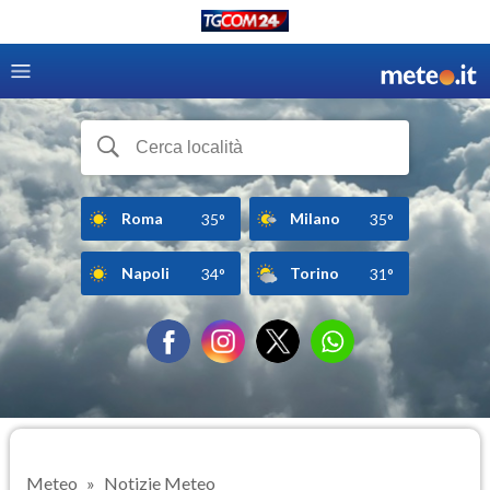
Roma
Milano
35°
35°
Napoli
Torino
34°
31°
Meteo
Notizie Meteo