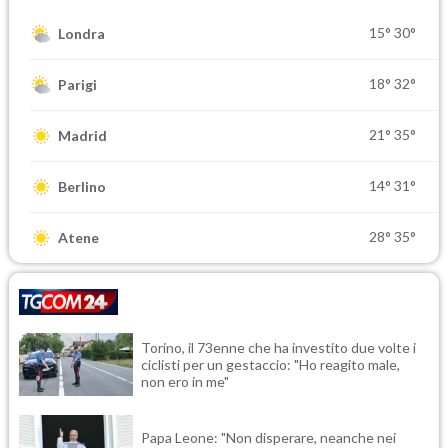
15°
30°
Londra
18°
32°
Parigi
21°
35°
Madrid
14°
31°
Berlino
28°
35°
Atene
Torino, il 73enne che ha investito due volte i
ciclisti per un gestaccio: "Ho reagito male,
non ero in me"
Papa Leone: "Non disperare, neanche nei