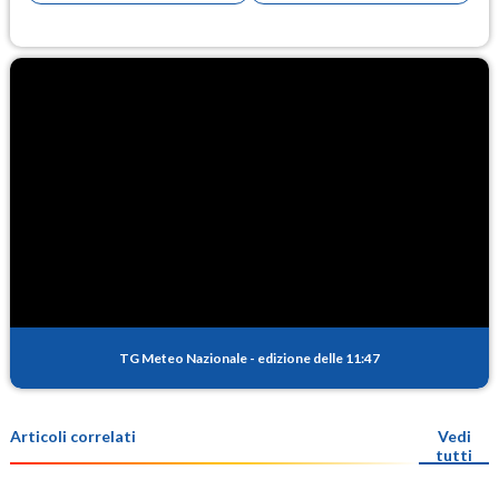
TG Meteo Nazionale
-
edizione delle 11:47
Articoli correlati
Vedi
tutti