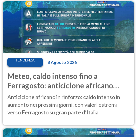
TENDENZA
8 Agosto 2026
Meteo, caldo intenso fino a
Ferragosto: anticiclone africano
ancora protagonista
Anticiclone africano in rinforzo: caldo intenso in
aumento nei prossimi giorni, con valori estremi
verso Ferragosto su gran parte d’Italia