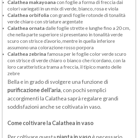
Calathea makayoana
con foglie a forma di freccia dai
colori variegati in un mix di verde, bianco, rosa e viola
Calathea orbifolia
con grandi foglie rotonde di tonalità
verde chiaro con striature argentate
Calathea ornata
dalle foglie strette e lunghe fino a 20 cm,
che nella parte superiore si presentano in tonalità verde
scuro con strisce d’avorio, mentre in quella inferiore
assumono una colorazione rosso porpora
Calathea zebrina
famosa per le foglie color verde scuro
con strisce di verde chiaro o bianco che ricordano, con la
loro caratteristica trama a freccia, il tipico manto delle
zebre
Bella e in grado di svolgere una funzione di
purificazione dell'aria
, con pochi semplici
accorgimenti la Calathea saprà regalare grandi
soddisfazioni anche se coltivata in vaso.
Come coltivare la Calathea in vaso
Per coltivare questa
pianta in vaso
è necessario