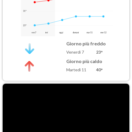
31°
23°
ven 7
ieri
oggi
domani
mar 11
mer 12
Giorno più freddo
Venerdì 7
23°
Giorno più caldo
Martedì 11
40°