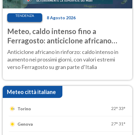
TENDENZA
8 Agosto 2026
Meteo, caldo intenso fino a
Ferragosto: anticiclone africano
ancora protagonista
Anticiclone africano in rinforzo: caldo intenso in
aumento nei prossimi giorni, con valori estremi
verso Ferragosto su gran parte d’Italia
Meteo città italiane
22°
33°
Torino
27°
31°
Genova