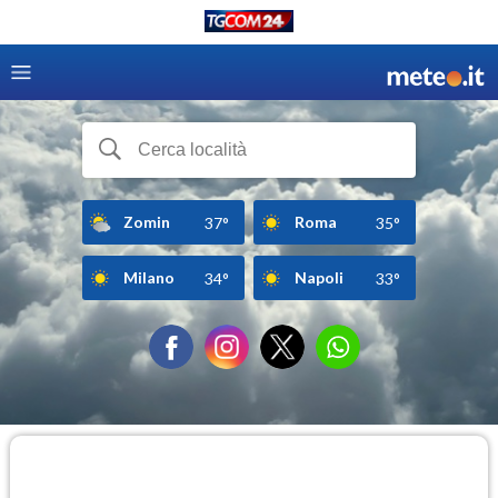
Zomin
Roma
37°
35°
Milano
Napoli
34°
33°