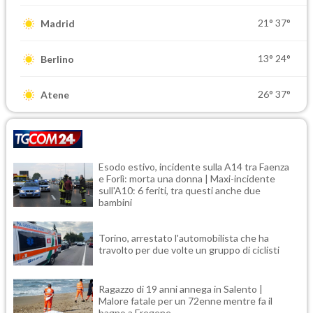
21°
37°
Madrid
13°
24°
Berlino
26°
37°
Atene
Esodo estivo, incidente sulla A14 tra Faenza
e Forlì: morta una donna | Maxi-incidente
sull'A10: 6 feriti, tra questi anche due
bambini
Torino, arrestato l'automobilista che ha
travolto per due volte un gruppo di ciclisti
Ragazzo di 19 anni annega in Salento |
Malore fatale per un 72enne mentre fa il
bagno a Fregene