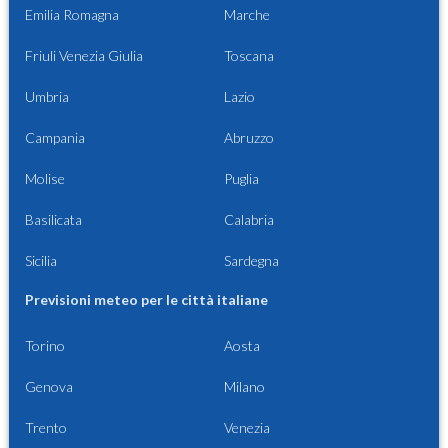
Emilia Romagna
Marche
Friuli Venezia Giulia
Toscana
Umbria
Lazio
Campania
Abruzzo
Molise
Puglia
Basilicata
Calabria
Sicilia
Sardegna
Previsioni meteo per le città italiane
Torino
Aosta
Genova
Milano
Trento
Venezia