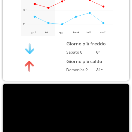
19°
8°
gio 6
ieri
oggi
domani
lun 10
mar 11
Giorno più freddo
Sabato 8
8°
Giorno più caldo
Domenica 9
31°