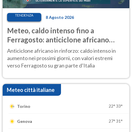
TENDENZA
8 Agosto 2026
Meteo, caldo intenso fino a
Ferragosto: anticiclone africano
ancora protagonista
Anticiclone africano in rinforzo: caldo intenso in
aumento nei prossimi giorni, con valori estremi
verso Ferragosto su gran parte d’Italia
Meteo città italiane
22°
33°
Torino
27°
31°
Genova