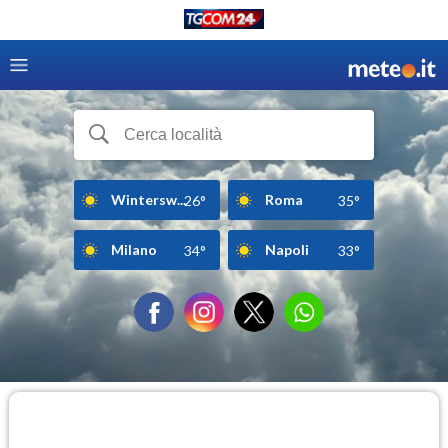
Wintersw...
Roma
26°
35°
Milano
Napoli
34°
33°