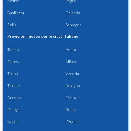
Molise
Puglia
Basilicata
Calabria
Sicilia
Sardegna
Previsioni meteo per le città italiane
Torino
Aosta
Genova
Milano
Trento
Venezia
Trieste
Bologna
Ancona
Firenze
Perugia
Roma
Napoli
L'Aquila