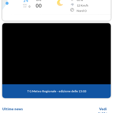
14
°
00
12
Km/h
0
Nord O
TG Meteo Regionale
-
edizione delle 15:03
Ultime news
Vedi