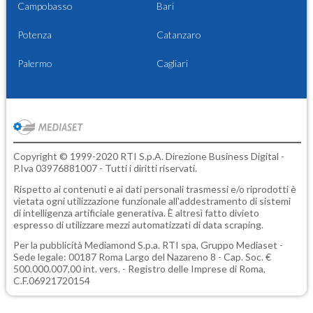
Campobasso
Bari
Potenza
Catanzaro
Palermo
Cagliari
Copyright © 1999-2020 RTI S.p.A. Direzione Business Digital -
P.Iva 03976881007 - Tutti i diritti riservati.
Rispetto ai contenuti e ai dati personali trasmessi e/o riprodotti è
vietata ogni utilizzazione funzionale all'addestramento di sistemi
di intelligenza artificiale generativa. È altresì fatto divieto
espresso di utilizzare mezzi automatizzati di data scraping.
Per la pubblicità
Mediamond S.p.a.
RTI spa, Gruppo Mediaset -
Sede legale: 00187 Roma Largo del Nazareno 8 - Cap. Soc. €
500.000.007,00 int. vers. - Registro delle Imprese di Roma,
C.F.06921720154