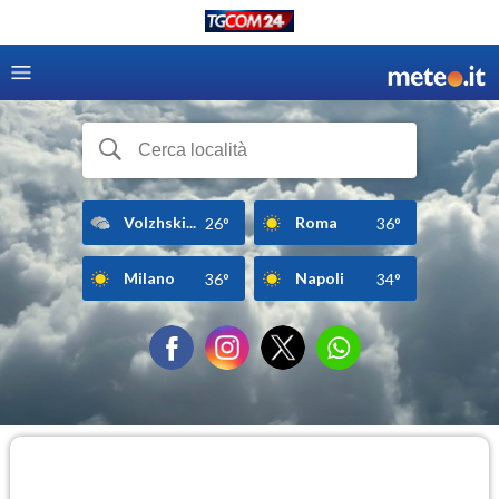
Volzhski...
Roma
26°
36°
Milano
Napoli
36°
34°