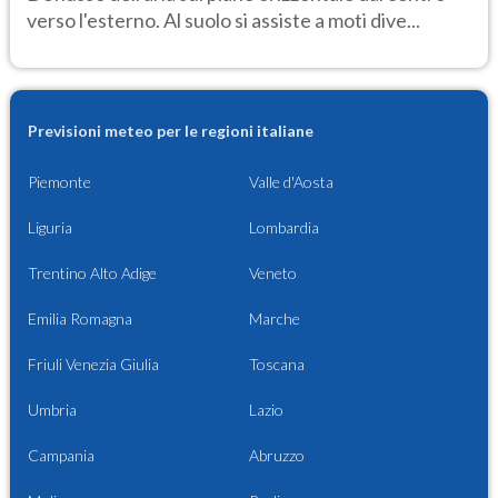
verso l'esterno. Al suolo si assiste a moti dive...
Previsioni meteo per le regioni italiane
Piemonte
Valle d'Aosta
Liguria
Lombardia
Trentino Alto Adige
Veneto
Emilia Romagna
Marche
Friuli Venezia Giulia
Toscana
Umbria
Lazio
Campania
Abruzzo