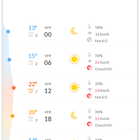
13
°
ore
58
%
00
13
Km/h
0
Nord O
15
°
ore
56
%
06
22
Km/h
2
Ovest NO
22
°
ore
30
%
12
24
Km/h
7
Nord O
20
°
ore
36
%
18
22
Km/h
3
Ovest NO
ore
63
%