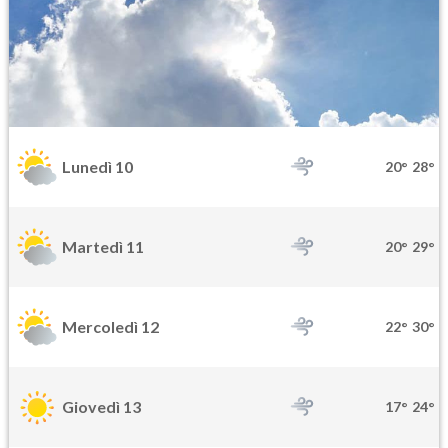
Lunedì 10
20°
28°
Martedì 11
20°
29°
Mercoledì 12
22°
30°
Giovedì 13
17°
24°