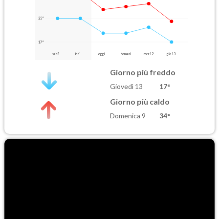
25°
17°
sab 8
ieri
oggi
domani
mer 12
gio 13
Giorno più freddo
Giovedì 13
17°
Giorno più caldo
Domenica 9
34°