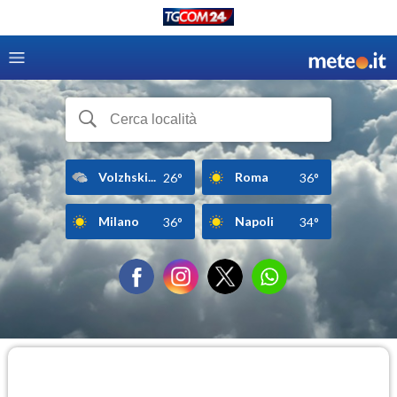
Volzhski...
Roma
26°
36°
Milano
Napoli
36°
34°