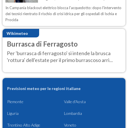
In Campania blackout elettrico blocca l'acquedotto: dopo l'intervento
dei tecnici rientrato il rischio di crisi idrica per gli ospedali di Ischia e
Procida
Wikimeteo
Burrasca di Ferragosto
Per 'burrasca di ferragosto' si intende la brusca
'rottura' dell'estate per il primo burrascoso arri...
Previsioni meteo per le regioni italiane
Piemonte
Valle d'Aosta
Liguria
Lombardia
Trentino Alto Adige
Veneto