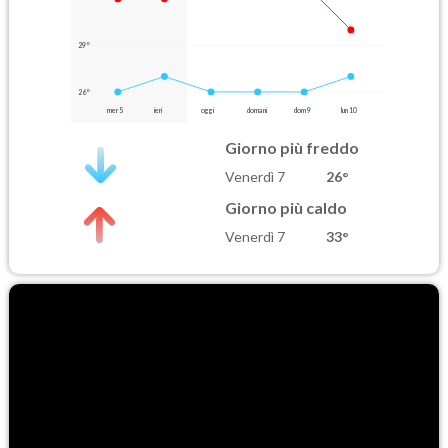
29°
26°
mer 5
ieri
oggi
domani
dom 9
lun 10
Giorno più freddo
Venerdì 7
26°
Giorno più caldo
Venerdì 7
33°