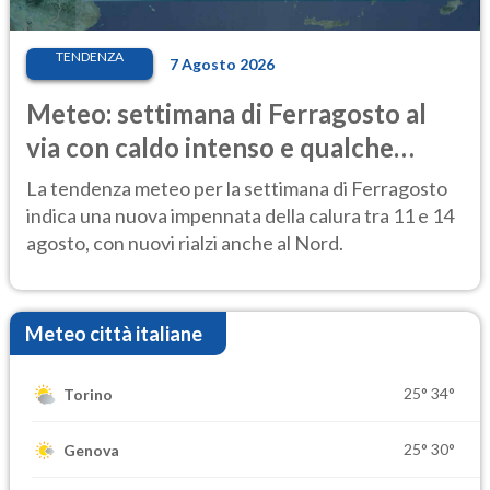
TENDENZA
7 Agosto 2026
Meteo: settimana di Ferragosto al
via con caldo intenso e qualche
temporale
La tendenza meteo per la settimana di Ferragosto
indica una nuova impennata della calura tra 11 e 14
agosto, con nuovi rialzi anche al Nord.
Meteo città italiane
25°
34°
Torino
25°
30°
Genova