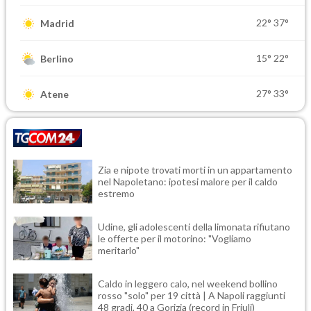
22°
37°
Madrid
15°
22°
Berlino
27°
33°
Atene
Zia e nipote trovati morti in un appartamento
nel Napoletano: ipotesi malore per il caldo
estremo
Udine, gli adolescenti della limonata rifiutano
le offerte per il motorino: "Vogliamo
meritarlo"
Caldo in leggero calo, nel weekend bollino
rosso "solo" per 19 città | A Napoli raggiunti
48 gradi, 40 a Gorizia (record in Friuli)